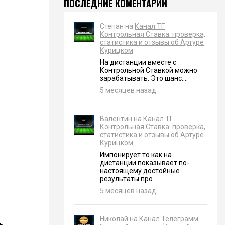
ПОСЛЕДНИЕ КОМЕНТАРИИ
Степан на
Канал ТГ
Контрольная Ставка: проверка,
статистика и отзывы об Артуре
Курицком
На дистанции вместе с
Контрольной Ставкой можно
зарабатывать. Это шанс....
5 месяцев назад
Валентин на
Канал ТГ
Контрольная Ставка: проверка,
статистика и отзывы об Артуре
Курицком
Импонирует то как на
дистанции показывает по-
настоящему достойные
результаты про...
5 месяцев назад
Николай на
Канал Телеграмм
ь