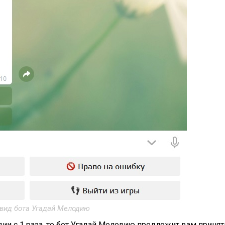
вид бота Угадай Мелодию
и с 1 раза, то бот Угадай Мелодию предложит вам принят