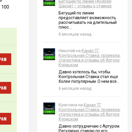
Бегущий по линии (Андрей
Шахов) – отзывы о ставках
 100
Бегущий по линии
предоставляет возможность
рассчитывать на длительный
плюс....
6 месяцев назад
Николай на
Канал ТГ
Контрольная Ставка: проверка,
РАМ
статистика и отзывы об Артуре
Курицком
Давно хотелось бы, чтобы
Контрольная Ставка стал еще
более популярным. О нем все...
РАМ
6 месяцев назад
Кристина на
Канал ТГ
Контрольная Ставка: проверка,
статистика и отзывы об Артуре
РАМ
Курицком
Давно сотрудничаю с Артуром.
Регулярно ставлю по его