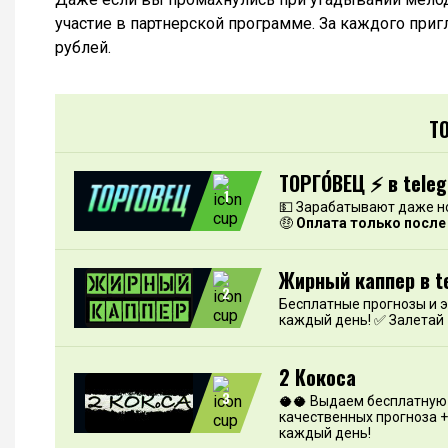
участие в партнерской программе. За каждого при
рублей.
Т
ТОРГО́ВЕЦ ⚡️ в tele
1
💵 Зарабатывают даже н
🤑
Оплата только после
Жирный каппер в t
2
Бесплатные прогнозы и 
каждый день! ✅ Залетай
2 Кокоса
3
🥥🥥 Выдаем бесплатную 
качественных прогноза +
каждый день!