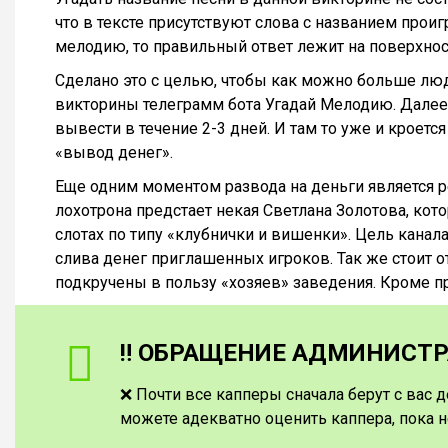
что в тексте присутствуют слова с названием про
мелодию, то правильный ответ лежит на поверхнос
Сделано это с целью, чтобы как можно больше лю
викторины телеграмм бота Угадай Мелодию. Далее
вывести в течение 2-3 дней. И там то уже и крое
«вывод денег».
Еще одним моментом развода на деньги является р
лохотрона предстает некая Светлана Золотова, кот
слотах по типу «клубнички и вишенки». Цель канал
слива денег приглашенных игроков. Так же стоит о
подкручены в пользу «хозяев» заведения. Кроме п
‼️ ОБРАЩЕНИЕ АДМИНИСТРА
❌ Почти все капперы сначала берут с вас д
можете адекватно оценить каппера, пока н