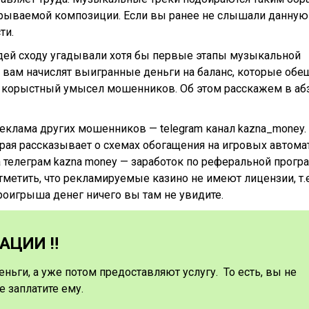
игрываемой композиции. Если вы ранее не слышали данную
ти.
дей сходу угадывали хотя бы первые этапы музыкальной
 вам начислят выигранные деньги на баланс, которые об
тся корыстный умысел мошенников. Об этом расскажем в аб
еклама других мошенников — telegram канал kazna_money
орая рассказывает о схемах обогащения на игровых автома
а телеграм kazna money — заработок по реферальной прогр
тметить, что рекламируемые казино не имеют лицензии, т.
роигрыша денег ничего вы там не увидите.
ЦИИ ‼️
еньги, а уже потом предоставляют услугу. То есть, вы не
е заплатите ему.