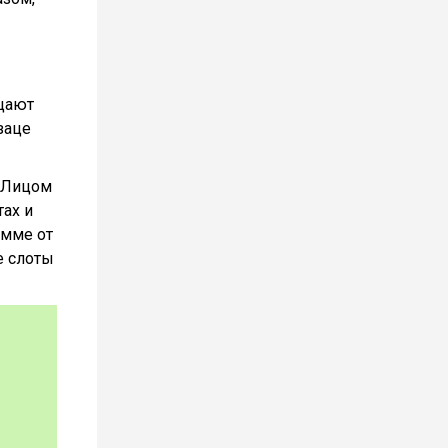
ещают
заце
. Лицом
тах и
амме от
е слоты