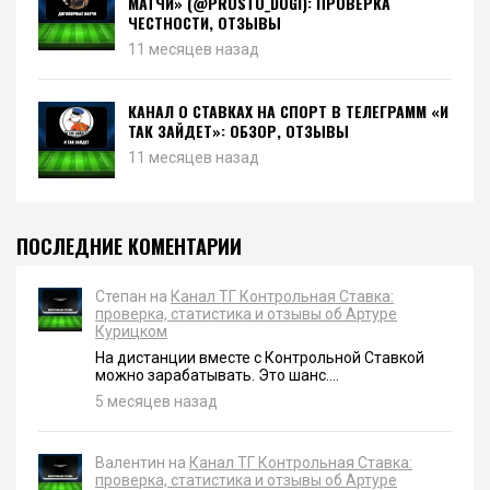
МАТЧИ» (@PROSTO_DOGI): ПРОВЕРКА
ЧЕСТНОСТИ, ОТЗЫВЫ
11 месяцев назад
КАНАЛ О СТАВКАХ НА СПОРТ В ТЕЛЕГРАММ «И
ТАК ЗАЙДЕТ»: ОБЗОР, ОТЗЫВЫ
11 месяцев назад
ПОСЛЕДНИЕ КОМЕНТАРИИ
Степан на
Канал ТГ Контрольная Ставка:
проверка, статистика и отзывы об Артуре
Курицком
На дистанции вместе с Контрольной Ставкой
можно зарабатывать. Это шанс....
5 месяцев назад
Валентин на
Канал ТГ Контрольная Ставка:
проверка, статистика и отзывы об Артуре