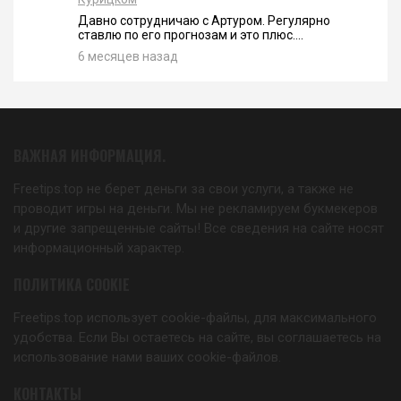
Давно сотрудничаю с Артуром. Регулярно
ставлю по его прогнозам и это плюс....
6 месяцев назад
ВАЖНАЯ ИНФОРМАЦИЯ.
Freetips.top не берет деньги за свои услуги, а также не
проводит игры на деньги. Мы не рекламируем букмекеров
и другие запрещенные сайты! Все сведения на сайте носят
информационный характер.
ПОЛИТИКА COOKIE
Freetips.top использует cookie-файлы, для максимального
удобства. Если Вы остаетесь на сайте, вы соглашаетесь на
использование нами ваших cookie-файлов.
КОНТАКТЫ