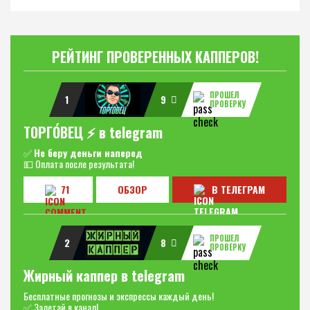
РЕЙТИНГ ПРОВЕРЕННЫХ КАППЕРОВ!
ПРОШЕЛ
1
9
ПРОВЕРКУ
ТОРГО́ВЕЦ ⚡️ в telegram
✅
Не беру деньги наперед
💵 Оплата после результата!
71
ОБЗОР
В ТЕЛЕГРАМ
ПРОШЕЛ
2
8
ПРОВЕРКУ
Жирный каппер в telegram
Бесплатные прогнозы и экспрессы каждый день!
✅ Залетай в канал!