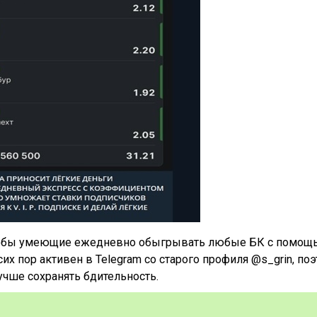
 якобы умеющие ежедневно обыгрывать любые БК с помощ
их пор активен в Telegram со старого профиля @s_grin, по
учше сохранять бдительность.