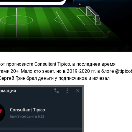
от прогнозиста Consultant Tipico, в последнее время
20+. Мало кто знает, но в 2019-2020 гг. в блоге @tipicob
ергей Грин брал деньги у подписчиков и исчезал.