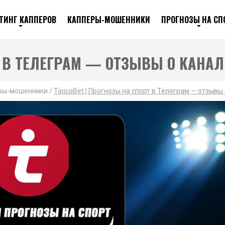
ТИНГ КАППЕРОВ
КАППЕРЫ-МОШЕННИКИ
ПРОГНОЗЫ НА СП
Т В ТЕЛЕГРАМ — ОТЗЫВЫ О КАНАЛ
ры-мошенники
/
TipicoBet | Прогнозы на спорт в Телеграм — отзывы