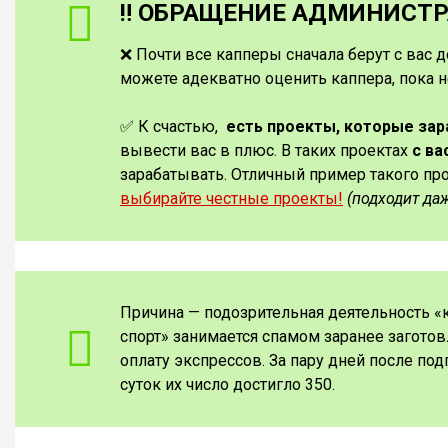
‼️ ОБРАЩЕНИЕ АДМИНИСТРА
❌ Почти все капперы сначала берут с вас д
можете адекватно оценить каппера, пока н
✅ К счастью,
есть проекты, которые за
вывести вас в плюс. В таких проектах
с ва
зарабатывать. Отличный пример такого пр
выбирайте честные проекты!
(подходит да
Причина — подозрительная деятельность «к
спорт» занимается спамом заранее загото
оплату экспрессов. За пару дней после под
суток их число достигло 350.