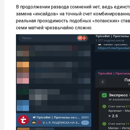
В продолжении развода сомнений нет, ведь единст
замена «инсайдов» на точный счет комбинированны
реальная проходимость подобных «попанских» ставо
семи матчей чрезвычайно сложно.