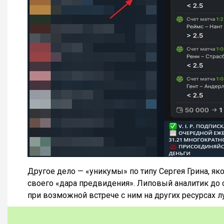
Другое дело — «уникумы» по типу Сергея Грина,
своего «дара предвидения». Липовый аналитик до с
при возможной встрече с ним на других ресурсах л