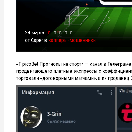
24 марта
от Caper в
капперы-мошенники
«TipicoBet Прогнозы на спорт» — канал в Телеграме 
продвигающего платные экспрессы с коэффициентами 
торговали «договорными матчами», а их продавец С