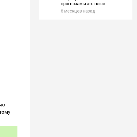
прогнозам и это плюс....
6 месяцев назад
ью
этому