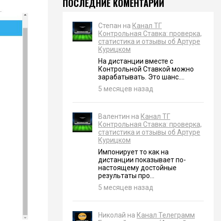
ПОСЛЕДНИЕ КОМЕНТАРИИ
Степан на
Канал ТГ
Контрольная Ставка: проверка,
статистика и отзывы об Артуре
Курицком
На дистанции вместе с
Контрольной Ставкой можно
зарабатывать. Это шанс....
5 месяцев назад
Валентин на
Канал ТГ
Контрольная Ставка: проверка,
статистика и отзывы об Артуре
Курицком
Импонирует то как на
дистанции показывает по-
настоящему достойные
результаты про...
5 месяцев назад
Николай на
Канал Телеграмм