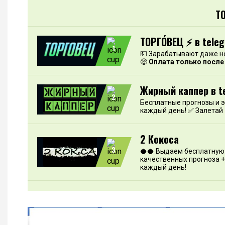
Т
ТОРГО́ВЕЦ ⚡️ в tele
1
💵 Зарабатывают даже н
🤑
Оплата только после
Жирный каппер в t
2
Бесплатные прогнозы и 
каждый день! ✅ Залетай
2 Кокоса
3
🥥🥥 Выдаем бесплатную 
качественных прогноза +
каждый день!