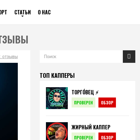
ОРТ
СТАТЬИ
О НАС
ОТЗЫВЫ
: отзывы
ТОП КАППЕРЫ
ТОРГО́ВЕЦ ⚡️
ПРОВЕРЕН
ОБЗОР
ЖИРНЫЙ КАППЕР
ПРОВЕРЕН
ОБЗОР