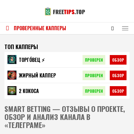
ПРОВЕРЕННЫЕ КАППЕРЫ
ТОП КАППЕРЫ
ТОРГО́ВЕЦ ⚡️
ПРОВЕРЕН
ОБЗОР
ЖИРНЫЙ КАППЕР
ПРОВЕРЕН
ОБЗОР
2 КОКОСА
ПРОВЕРЕН
ОБЗОР
SMART BETTING — ОТЗЫВЫ О ПРОЕКТЕ,
ОБЗОР И АНАЛИЗ КАНАЛА В
«ТЕЛЕГРАМЕ»