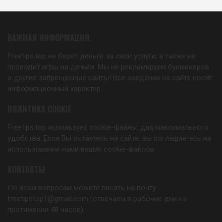
ВАЖНАЯ ИНФОРМАЦИЯ.
Freetips.top не берет деньги за свои услуги, а также не
проводит игры на деньги. Мы не рекламируем букмекеров
и другие запрещенные сайты! Все сведения на сайте носят
информационный характер.
ПОЛИТИКА COOKIE
Freetips.top использует cookie-файлы, для максимального
удобства. Если Вы остаетесь на сайте, вы соглашаетесь на
использование нами ваших cookie-файлов.
КОНТАКТЫ
По всем вопросам можете писать на почту
freetipstop1@gmail.com (отвечаем в рабочие дни на
протяжении 48 часов).