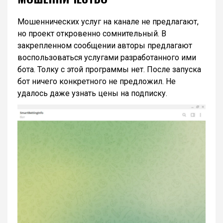
Мошеннических услуг на канале не предлагают,
но проект откровенно сомнительный. В
закрепленном сообщении авторы предлагают
воспользоваться услугами разработанного ими
бота. Толку с этой программы нет. После запуска
бот ничего конкретного не предложил. Не
удалось даже узнать цены на подписку.