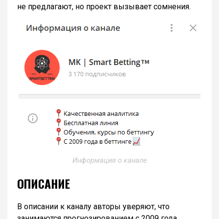
не предлагают, но проект вызывает сомнения.
Информация о канале
ОПИСАНИЕ
В описании к каналу авторы уверяют, что
занимаются прогнозированием с 2009 года.