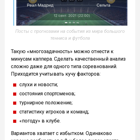
Посты с прогнозами на события из мира большого
тенниса и футбола
Такую «многозадачность» можно отнести к
минусам каппера. Сделать качественный анализ
сложно даже для одного типа соревнований.
Приходится учитывать кучу факторов:
слухи и новости;
состояния спортсменов;
турнирное положение;
статистику игроков и команд;
«погоду» в клубе.
Вариантов хватает с избытком. Одинаково