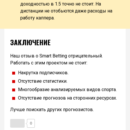
доходностью в 1.5 точно не стоит. На
дистанции не отобьются даже расходы на
работу каппера.
ЗАКЛЮЧЕНИЕ
Наш отзыв о Smart Betting отрицательный.
Работать с этим проектом не стоит:
Накрутка подписчиков.
Отсутствие статистики.
Многообразие анализируемых видов спорта.
Отсутствие прогнозов на сторонних ресурсах.
Лучше поискать других прогнозистов.
0