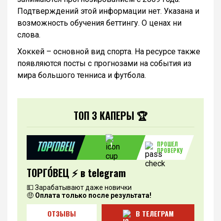
Подтверждений этой информации нет. Указана и
возможность обучения беттингу. О ценах ни
слова.
Хоккей – основной вид спорта. На ресурсе также
появляются посты с прогнозами на события из
мира большого тенниса и футбола.
ТОП 3 КАПЕРЫ 🏆
ПРОШЕЛ
1
ПРОВЕРКУ
ТОРГО́ВЕЦ ⚡️ в telegram
💵 Зарабатывают даже новички
🤑
Оплата только после результата!
ОТЗЫВЫ
В ТЕЛЕГРАМ