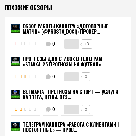
ПОХОЖИЕ ОБЗОРЫ
ОБЗОР РАБОТЫ КАППЕРА «ДОГОВОРНЫЕ
МАТЧИ» (@PROSTO_DOGI): ПРОВЕР...
0
+3
ПРОГНОЗЫ ДЛЯ СТАВОК В ТЕЛЕГРАМ
«STAVKA_25 ПРОГНОЗЫ НА ФУТБОЛ» ...
0
0
BETMANIA | ПРОГНОЗЫ НА СПОРТ — УСЛУГИ
КАППЕРА, ЦЕНЫ, ОТЗ...
0
0
ТЕЛЕГРАМ КАППЕРА «РАБОТА С КЛИЕНТАМИ |
ПОСТОЯННЫЕ» — ПРОВ...