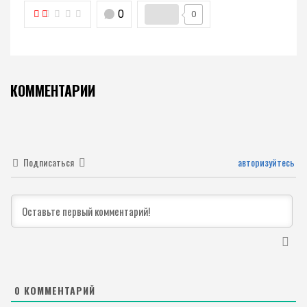
0
0
КОММЕНТАРИИ
Подписаться
авторизуйтесь
0
КОММЕНТАРИЙ