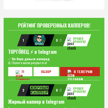
РЕЙТИНГ ПРОВЕРЕННЫХ КАППЕРОВ!
ПРОШЕЛ
1
9
ПРОВЕРКУ
ТОРГО́ВЕЦ ⚡️ в telegram
✅
Не беру деньги наперед
💵 Оплата после результата!
71
ОБЗОР
В ТЕЛЕГРАМ
ПРОШЕЛ
2
8
ПРОВЕРКУ
Жирный каппер в telegram