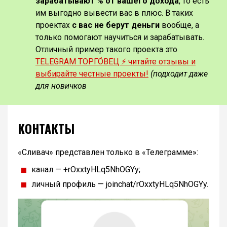
зарабатывают % от вашего дохода
, то есть
им выгодно вывести вас в плюс. В таких
проектах
с вас не берут деньги
вообще, а
только помогают научиться и зарабатывать.
Отличный пример такого проекта это
TELEGRAM ТОРГО́ВЕЦ ⚡️ читайте отзывы и
выбирайте честные проекты!
(подходит даже
для новичков
КОНТАКТЫ
«Сливач» представлен только в «Телеграмме»:
канал — +rOxxtyHLq5NhOGYy;
личный профиль — joinchat/rOxxtyHLq5NhOGYy.