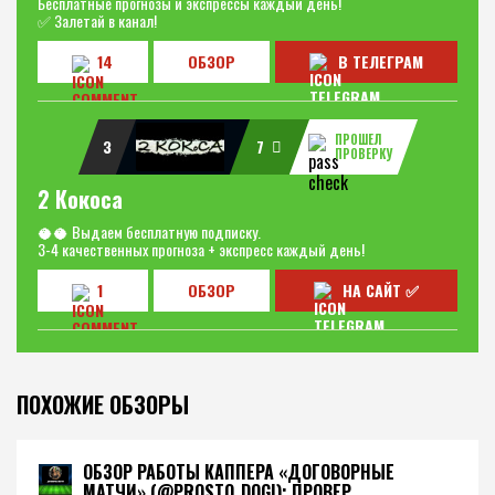
Бесплатные прогнозы и экспрессы каждый день!
✅ Залетай в канал!
14
ОБЗОР
В ТЕЛЕГРАМ
ПРОШЕЛ
3
7
ПРОВЕРКУ
2 Кокоса
🥥🥥 Выдаем бесплатную подписку.
3-4 качественных прогноза + экспресс каждый день!
1
ОБЗОР
НА САЙТ ✅
ПОХОЖИЕ ОБЗОРЫ
ОБЗОР РАБОТЫ КАППЕРА «ДОГОВОРНЫЕ
МАТЧИ» (@PROSTO_DOGI): ПРОВЕР...