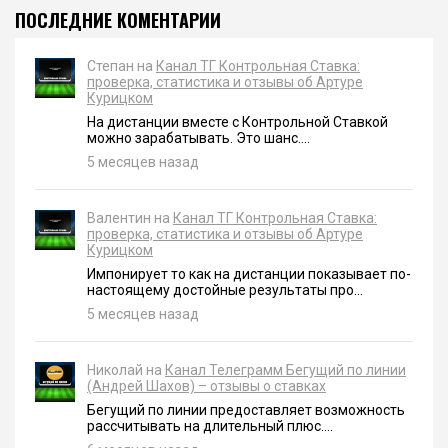
ПОСЛЕДНИЕ КОМЕНТАРИИ
Степан на
Канал ТГ Контрольная Ставка:
проверка, статистика и отзывы об Артуре
Курицком
На дистанции вместе с Контрольной Ставкой
можно зарабатывать. Это шанс....
5 месяцев назад
Валентин на
Канал ТГ Контрольная Ставка:
проверка, статистика и отзывы об Артуре
Курицком
Импонирует то как на дистанции показывает по-
настоящему достойные результаты про...
5 месяцев назад
Николай на
Канал Телеграмм Бегущий по линии
(Андрей Шахов) – отзывы о ставках
Бегущий по линии предоставляет возможность
рассчитывать на длительный плюс....