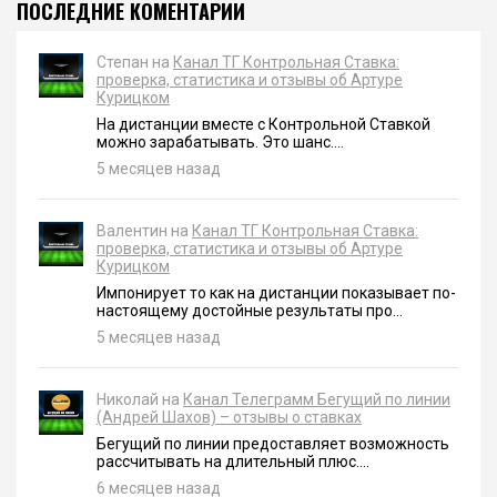
ПОСЛЕДНИЕ КОМЕНТАРИИ
Степан на
Канал ТГ Контрольная Ставка:
проверка, статистика и отзывы об Артуре
Курицком
На дистанции вместе с Контрольной Ставкой
можно зарабатывать. Это шанс....
5 месяцев назад
Валентин на
Канал ТГ Контрольная Ставка:
проверка, статистика и отзывы об Артуре
Курицком
Импонирует то как на дистанции показывает по-
настоящему достойные результаты про...
5 месяцев назад
Николай на
Канал Телеграмм Бегущий по линии
(Андрей Шахов) – отзывы о ставках
Бегущий по линии предоставляет возможность
рассчитывать на длительный плюс....
6 месяцев назад