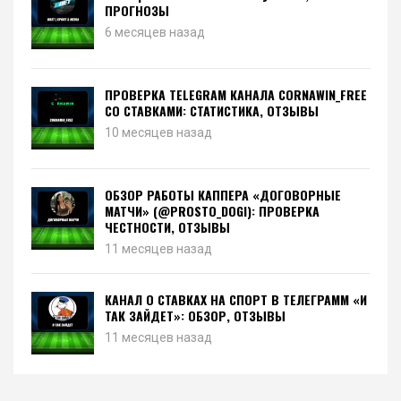
ПРОГНОЗЫ
6 месяцев назад
ПРОВЕРКА TELEGRAM КАНАЛА CORNAWIN_FREE
СО СТАВКАМИ: СТАТИСТИКА, ОТЗЫВЫ
10 месяцев назад
ОБЗОР РАБОТЫ КАППЕРА «ДОГОВОРНЫЕ
МАТЧИ» (@PROSTO_DOGI): ПРОВЕРКА
ЧЕСТНОСТИ, ОТЗЫВЫ
11 месяцев назад
КАНАЛ О СТАВКАХ НА СПОРТ В ТЕЛЕГРАММ «И
ТАК ЗАЙДЕТ»: ОБЗОР, ОТЗЫВЫ
11 месяцев назад