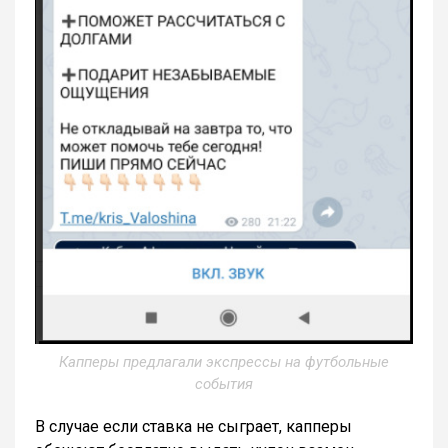
Капперы предлагали экспрессы на футбольные
события
В случае если ставка не сыграет, капперы