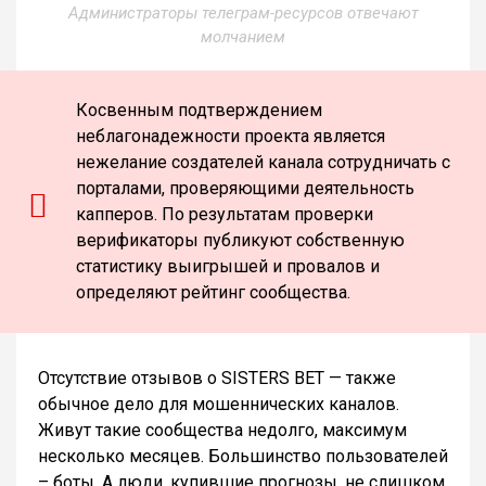
Администраторы телеграм-ресурсов отвечают
молчанием
Косвенным подтверждением
неблагонадежности проекта является
нежелание создателей канала сотрудничать с
порталами, проверяющими деятельность
капперов. По результатам проверки
верификаторы публикуют собственную
статистику выигрышей и провалов и
определяют рейтинг сообщества.
Отсутствие отзывов о SISTERS BET — также
обычное дело для мошеннических каналов.
Живут такие сообщества недолго, максимум
несколько месяцев. Большинство пользователей
– боты. А люди, купившие прогнозы, не слишком