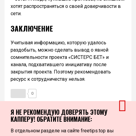
хотят распространяться о своей доверчивости в
сети.
ЗАКЛЮЧЕНИЕ
Учитывая информацию, которую удалось
раздобыть, можно сделать вывод о явной
сомнительности проекта «СИСТЕРС БЕТ» и
канала, подхватившего инициативу после
закрытия проекта. Поэтому рекомендовать
ресурс к сотрудничеству нельзя.
0
Я НЕ РЕКОМЕНДУЮ ДОВЕРЯТЬ ЭТОМУ
КАППЕРУ! ОБРАТИТЕ ВНИМАНИЕ:
В отдельном разделе на сайте freetips.top вы