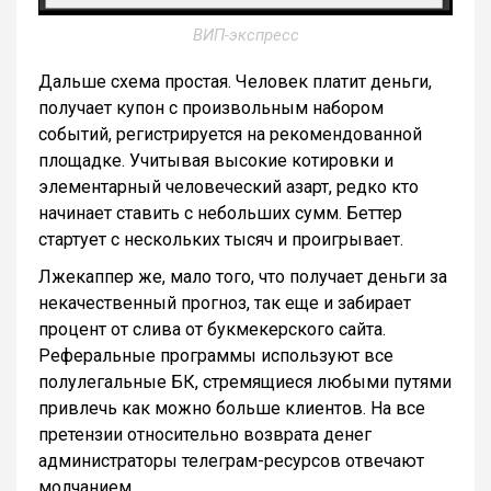
ВИП-экспресс
Дальше схема простая. Человек платит деньги,
получает купон с произвольным набором
событий, регистрируется на рекомендованной
площадке. Учитывая высокие котировки и
элементарный человеческий азарт, редко кто
начинает ставить с небольших сумм. Беттер
стартует с нескольких тысяч и проигрывает.
Лжекаппер же, мало того, что получает деньги за
некачественный прогноз, так еще и забирает
процент от слива от букмекерского сайта.
Реферальные программы используют все
полулегальные БК, стремящиеся любыми путями
привлечь как можно больше клиентов. На все
претензии относительно возврата денег
администраторы телеграм-ресурсов отвечают
молчанием.