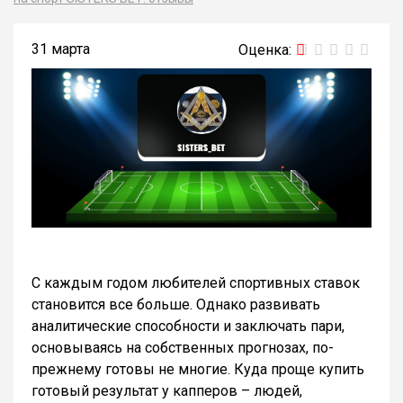
31 марта
С каждым годом любителей спортивных ставок
становится все больше. Однако развивать
аналитические способности и заключать пари,
основываясь на собственных прогнозах, по-
прежнему готовы не многие. Куда проще купить
готовый результат у капперов – людей,