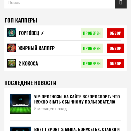
ТОП КАППЕРЫ
ТОРГО́ВЕЦ ⚡️
ПРОВЕРЕН
ОБЗОР
ЖИРНЫЙ КАППЕР
ПРОВЕРЕН
ОБЗОР
2 КОКОСА
ПРОВЕРЕН
ОБЗОР
ПОСЛЕДНИЕ НОВОСТИ
VIP-ПРОГНОЗЫ НА САЙТЕ ВСЕПРОСПОРТ: ЧТО
НУЖНО ЗНАТЬ ОБЫЧНОМУ ПОЛЬЗОВАТЕЛЮ
5 месяцев назад
BBET | SPORT & MEDIA: БОНУСЫ БК, СТАВКИ И