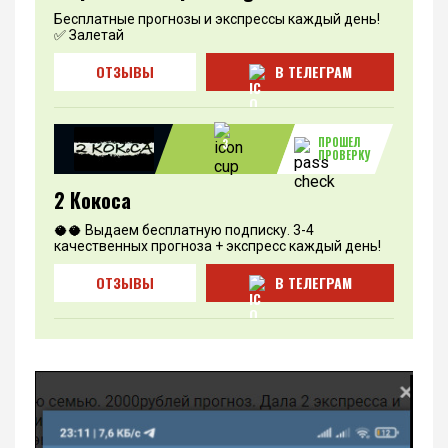
Бесплатные прогнозы и экспрессы каждый день!
✅ Залетай
ОТЗЫВЫ
В ТЕЛЕГРАМ
ПРОШЕЛ
3
ПРОВЕРКУ
2 Кокоса
🥥🥥 Выдаем бесплатную подписку. 3-4
качественных прогноза + экспресс каждый день!
ОТЗЫВЫ
В ТЕЛЕГРАМ