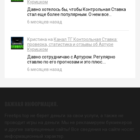
Курицком
Давно хотелось бы, чтобы Контрольная Ставка
стал еще более популярным. О нем все...
6 месяцев назад
Кристина на
Канал ТГ Контрольная Ставка:
проверка, статистика и отзывы об Артуре
Курицком
Давно сотрудничаю с Артуром. Регулярно
ставлю по его прогнозам и это плюс....
6 месяцев назад
ВАЖНАЯ ИНФОРМАЦИЯ.
Freetips.top не берет деньги за свои услуги, а также не
проводит игры на деньги. Мы не рекламируем букмекеров
и другие запрещенные сайты! Все сведения на сайте носят
информационный характер.