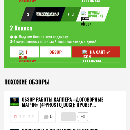
ПРОШЕЛ
3
7
ПРОВЕРКУ
2 Кокоса
🥥🥥 Выдаем бесплатную подписку.
3-4 качественных прогноза + экспресс каждый день!
1
ОБЗОР
НА САЙТ ✅
ПОХОЖИЕ ОБЗОРЫ
ОБЗОР РАБОТЫ КАППЕРА «ДОГОВОРНЫЕ
МАТЧИ» (@PROSTO_DOGI): ПРОВЕР...
0
+3