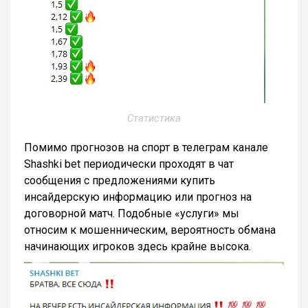
Статистика
Помимо прогнозов на спорт в телеграм канале
Shashki bet периодически проходят в чат
сообщения с предложениями купить
инсайдерскую информацию или прогноз на
договорной матч. Подобные «услуги» мы
относим к мошенническим, вероятность обмана
начинающих игроков здесь крайне высока.