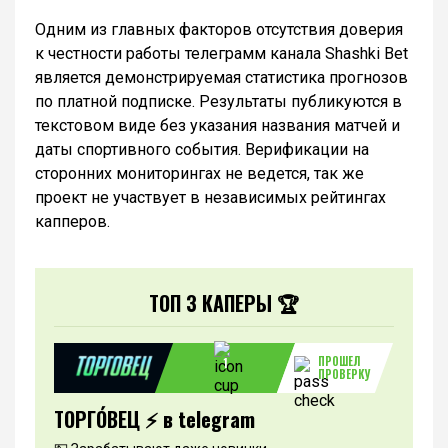
Одним из главных факторов отсутствия доверия
к честности работы телеграмм канала Shashki Bet
является демонстрируемая статистика прогнозов
по платной подписке. Результаты публикуются в
текстовом виде без указания названия матчей и
даты спортивного события. Верификации на
сторонних мониторингах не ведется, так же
проект не участвует в независимых рейтингах
капперов.
ТОП 3 КАПЕРЫ 🏆
ПРОШЕЛ
1
ПРОВЕРКУ
ТОРГО́ВЕЦ ⚡️ в telegram