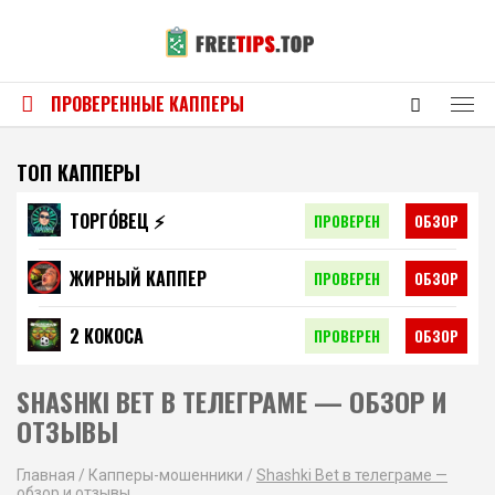
ПРОВЕРЕННЫЕ КАППЕРЫ
ТОП КАППЕРЫ
ТОРГО́ВЕЦ ⚡️
ПРОВЕРЕН
ОБЗОР
ЖИРНЫЙ КАППЕР
ПРОВЕРЕН
ОБЗОР
2 КОКОСА
ПРОВЕРЕН
ОБЗОР
SHASHKI BET В ТЕЛЕГРАМЕ — ОБЗОР И
ОТЗЫВЫ
Главная
/
Капперы-мошенники
/
Shashki Bet в телеграме —
обзор и отзывы