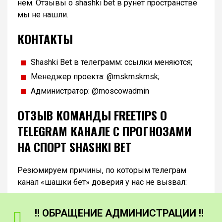
нем. Отзывы о shashki bet в рунет пространстве
мы не нашли.
КОНТАКТЫ
Shashki Bet в телеграмм: ссылки меняются;
Менеджер проекта: @mskmskmsk;
Администратор: @moscowadmin
ОТЗЫВ КОМАНДЫ FREETIPS О
TELEGRAM КАНАЛЕ С ПРОГНОЗАМИ
НА СПОРТ SHASHKI BET
Резюмируем причины, по которым телеграм
канал «шашки бет» доверия у нас не вызвал:
‼️ ОБРАЩЕНИЕ АДМИНИСТРАЦИИ ‼️