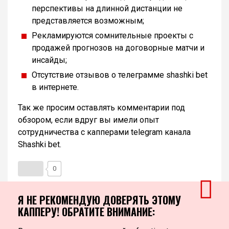
перспективы на длинной дистанции не
представляется возможным;
Рекламируются сомнительные проекты с
продажей прогнозов на договорные матчи и
инсайды;
Отсутствие отзывов о телеграмме shashki bet
в интернете.
Так же просим оставлять комментарии под
обзором, если вдруг вы имели опыт
сотрудничества с капперами telegram канала
Shashki bet.
0
Я НЕ РЕКОМЕНДУЮ ДОВЕРЯТЬ ЭТОМУ
КАППЕРУ! ОБРАТИТЕ ВНИМАНИЕ: