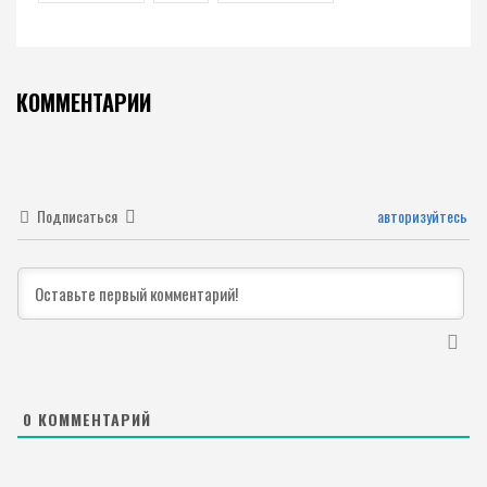
КОММЕНТАРИИ
Подписаться
авторизуйтесь
0
КОММЕНТАРИЙ