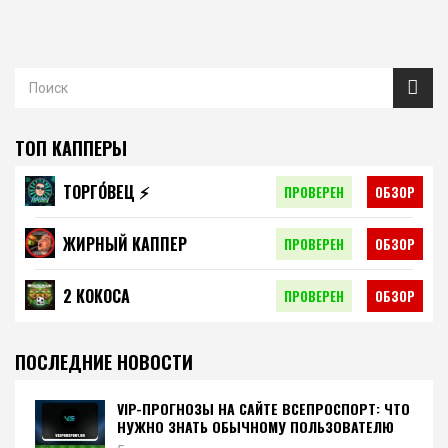
ТОП КАППЕРЫ
ТОРГО́ВЕЦ ⚡️
ПРОВЕРЕН
ОБЗОР
ЖИРНЫЙ КАППЕР
ПРОВЕРЕН
ОБЗОР
2 КОКОСА
ПРОВЕРЕН
ОБЗОР
ПОСЛЕДНИЕ НОВОСТИ
VIP-ПРОГНОЗЫ НА САЙТЕ ВСЕПРОСПОРТ: ЧТО
НУЖНО ЗНАТЬ ОБЫЧНОМУ ПОЛЬЗОВАТЕЛЮ