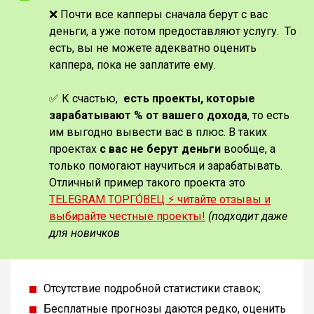
❌ Почти все капперы сначала берут с вас
деньги, а уже потом предоставляют услугу. То
есть, вы не можете адекватно оценить
каппера, пока не заплатите ему.
✅ К счастью,
есть проекты, которые
зарабатывают % от вашего дохода
, то есть
им выгодно вывести вас в плюс. В таких
проектах
с вас не берут деньги
вообще, а
только помогают научиться и зарабатывать.
Отличный пример такого проекта это
TELEGRAM ТОРГО́ВЕЦ ⚡️ читайте отзывы и
выбирайте честные проекты!
(подходит даже
для новичков
Отсутствие подробной статистики ставок;
Бесплатные прогнозы даются редко, оценить