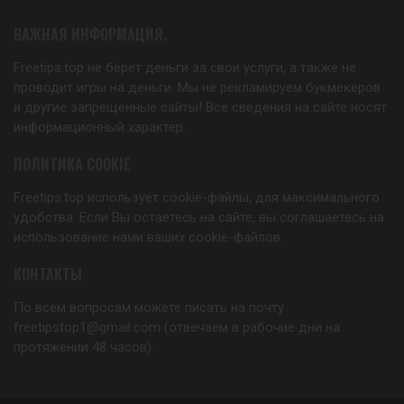
ВАЖНАЯ ИНФОРМАЦИЯ.
Freetips.top не берет деньги за свои услуги, а также не
проводит игры на деньги. Мы не рекламируем букмекеров
и другие запрещенные сайты! Все сведения на сайте носят
информационный характер.
ПОЛИТИКА COOKIE
Freetips.top использует cookie-файлы, для максимального
удобства. Если Вы остаетесь на сайте, вы соглашаетесь на
использование нами ваших cookie-файлов.
КОНТАКТЫ
По всем вопросам можете писать на почту
freetipstop1@gmail.com (отвечаем в рабочие дни на
протяжении 48 часов).