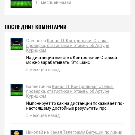
11 месяцев назад
ПОСЛЕДНИЕ КОМЕНТАРИИ
Степан на
Канал ТГ Контрольная Ставка:
проверка, статистика и отзывы об Артуре
Курицком
На дистанции вместе с Контрольной Ставкой
можно зарабатывать. Это шанс....
5 месяцев назад
Валентин на
Канал ТГ Контрольная Ставка:
проверка, статистика и отзывы об Артуре
Курицком
Импонирует то как на дистанции показывает по-
настоящему достойные результаты про...
5 месяцев назад
Николай на
Канал Телеграмм Бегущий по линии