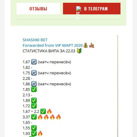
ОТЗЫВЫ
В ТЕЛЕГРАМ