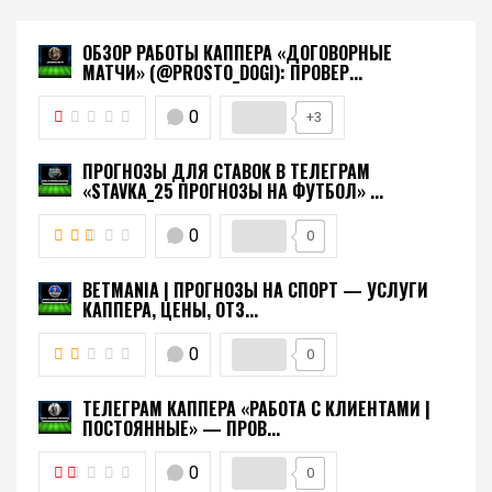
ОБЗОР РАБОТЫ КАППЕРА «ДОГОВОРНЫЕ
МАТЧИ» (@PROSTO_DOGI): ПРОВЕР...
0
+3
ПРОГНОЗЫ ДЛЯ СТАВОК В ТЕЛЕГРАМ
«STAVKA_25 ПРОГНОЗЫ НА ФУТБОЛ» ...
0
0
BETMANIA | ПРОГНОЗЫ НА СПОРТ — УСЛУГИ
КАППЕРА, ЦЕНЫ, ОТЗ...
0
0
ТЕЛЕГРАМ КАППЕРА «РАБОТА С КЛИЕНТАМИ |
ПОСТОЯННЫЕ» — ПРОВ...
0
0