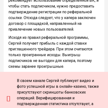
рекомендует использование определенной БК, и
чтобы стать подписчиком, нужно предоставить
подтверждение регистрации по реферальной
ссылке. Отсюда следует, что у капера заключен
договор с площадкой, направленный на
привлечение новых пользователей.
Исходя из правил реферальной программы,
Сергей получает прибыль с каждой ставки
приглашенного трейдера. При этом считаются
только проигранные исходы. Выигрыш
подписчиков не выгоден для капера, поэтому
схемы заранее проигрышные.
В своем канале Сергей публикует видео и
фото успешной игры в онлайн-казино, также
присутствуют скриншоты банковских
операций. Верифицированная и
подтвержденная статистика отсутствует, а