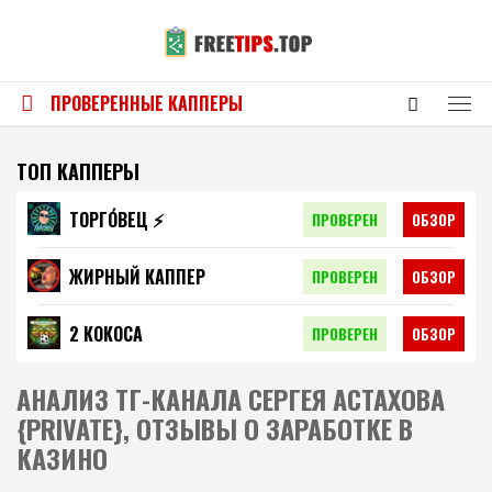
ПРОВЕРЕННЫЕ КАППЕРЫ
ТОП КАППЕРЫ
ТОРГО́ВЕЦ ⚡️
ПРОВЕРЕН
ОБЗОР
ЖИРНЫЙ КАППЕР
ПРОВЕРЕН
ОБЗОР
2 КОКОСА
ПРОВЕРЕН
ОБЗОР
АНАЛИЗ ТГ-КАНАЛА СЕРГЕЯ АСТАХОВА
{PRIVATE}, ОТЗЫВЫ О ЗАРАБОТКЕ В
КАЗИНО