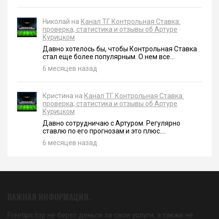
Николай на
Канал ТГ Контрольная Ставка:
проверка, статистика и отзывы об Артуре
Курицком
Давно хотелось бы, чтобы Контрольная Ставка
стал еще более популярным. О нем все...
6 месяцев назад
Кристина на
Канал ТГ Контрольная Ставка:
проверка, статистика и отзывы об Артуре
Курицком
Давно сотрудничаю с Артуром. Регулярно
ставлю по его прогнозам и это плюс....
6 месяцев назад
ВАЖНАЯ ИНФОРМАЦИЯ.
Freetips.top не берет деньги за свои услуги, а также не