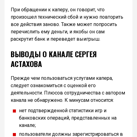
При обращении к каперу, он говорит, что
произошел технический сбой и нужно повторить
все действия заново. Также может попросить
перечислить ему деньги, и якобы он сам
раскрутит банк и переведет выигрыш.
ВЫВОДЫ О КАНАЛЕ СЕРГЕЯ
АСТАХОВА
Прежде чем пользоваться услугами капера,
следует ознакомиться с оценкой его
деятельности. Плюсов сотрудничества с автором
канала не обнаружено. К минусам относится:
нет подтвержденной статистики игр и
банковских операций, представленных на
канале;
пользователи должны зарегистрироваться в