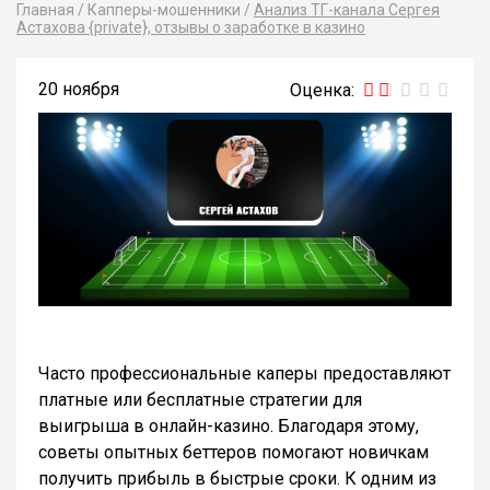
Главная
/
Капперы-мошенники
/
Анализ ТГ-канала Сергея
Астахова {private}, отзывы о заработке в казино
20 ноября
Часто профессиональные каперы предоставляют
платные или бесплатные стратегии для
выигрыша в онлайн-казино. Благодаря этому,
советы опытных беттеров помогают новичкам
получить прибыль в быстрые сроки. К одним из