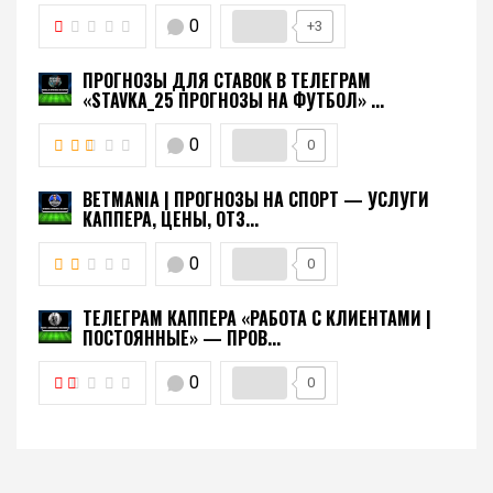
0
+3
ПРОГНОЗЫ ДЛЯ СТАВОК В ТЕЛЕГРАМ
«STAVKA_25 ПРОГНОЗЫ НА ФУТБОЛ» ...
0
0
BETMANIA | ПРОГНОЗЫ НА СПОРТ — УСЛУГИ
КАППЕРА, ЦЕНЫ, ОТЗ...
0
0
ТЕЛЕГРАМ КАППЕРА «РАБОТА С КЛИЕНТАМИ |
ПОСТОЯННЫЕ» — ПРОВ...
0
0