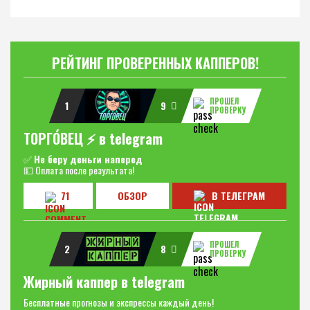
РЕЙТИНГ ПРОВЕРЕННЫХ КАППЕРОВ!
ПРОШЕЛ
1
9
ПРОВЕРКУ
ТОРГО́ВЕЦ ⚡️ в telegram
✅
Не беру деньги наперед
💵 Оплата после результата!
71
ОБЗОР
В ТЕЛЕГРАМ
ПРОШЕЛ
2
8
ПРОВЕРКУ
Жирный каппер в telegram
Бесплатные прогнозы и экспрессы каждый день!