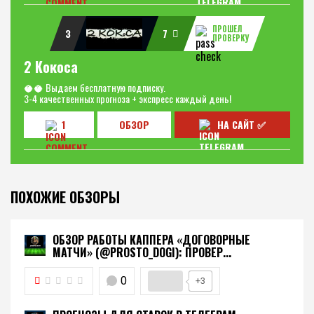
ПРОШЕЛ
3
7
ПРОВЕРКУ
2 Кокоса
🥥🥥 Выдаем бесплатную подписку.
3-4 качественных прогноза + экспресс каждый день!
1
ОБЗОР
НА САЙТ ✅
ПОХОЖИЕ ОБЗОРЫ
ОБЗОР РАБОТЫ КАППЕРА «ДОГОВОРНЫЕ
МАТЧИ» (@PROSTO_DOGI): ПРОВЕР...
0
+3