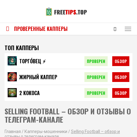
ПРОВЕРЕННЫЕ КАППЕРЫ
ТОП КАППЕРЫ
ТОРГО́ВЕЦ ⚡️
ПРОВЕРЕН
ОБЗОР
ЖИРНЫЙ КАППЕР
ПРОВЕРЕН
ОБЗОР
2 КОКОСА
ПРОВЕРЕН
ОБЗОР
SELLING FOOTBALL – ОБЗОР И ОТЗЫВЫ О
ТЕЛЕГРАМ-КАНАЛЕ
Главная
/
Капперы-мошенники
/
Selling Football – обзор и
отзывы о телеграм-канале