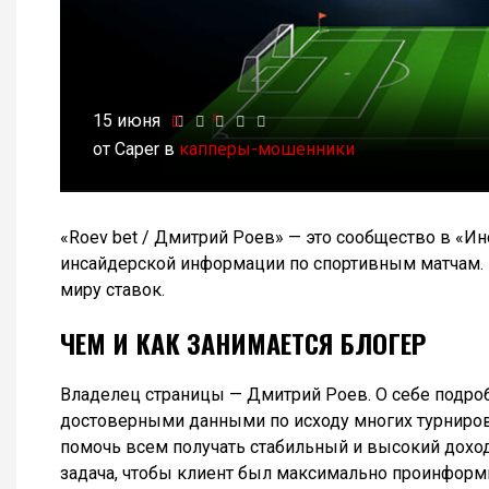
15 июня
от Caper в
капперы-мошенники
«Roev bet / Дмитрий Роев» — это сообщество в «Ин
инсайдерской информации по спортивным матчам. П
миру ставок.
ЧЕМ И КАК ЗАНИМАЕТСЯ БЛОГЕР
Владелец страницы — Дмитрий Роев. О себе подробн
достоверными данными по исходу многих турниров
помочь всем получать стабильный и высокий доход 
задача, чтобы клиент был максимально проинформи