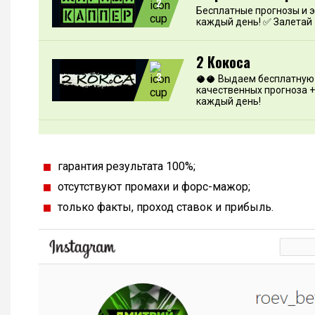
2
Бесплатные прогнозы и 
каждый день! ✅ Залетай
2 Кокоса
3
🥥🥥 Выдаем бесплатную 
качественных прогноза +
каждый день!
гарантия результата 100%;
отсутствуют промахи и форс-мажор;
только факты, проход ставок и прибыль.