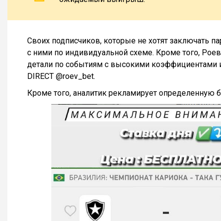
Своих подписчиков, которые не хотят заключать пар
с ними по индивидуальной схеме. Кроме того, Роев 
детали по событиям с высокими коэффициентами и 
DIRECT @roev_bet.
Кроме того, аналитик рекламирует определенную б