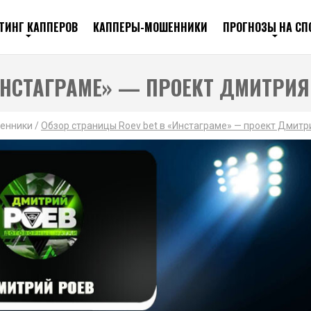
ТИНГ КАППЕРОВ
КАППЕРЫ-МОШЕННИКИ
ПРОГНОЗЫ НА СП
ИНСТАГРАМЕ» — ПРОЕКТ ДМИТРИЯ
енники
/
Обзор страницы Roev bet в «Инстаграме» — проект Дмитр