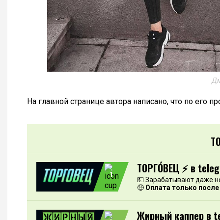
Дм
На главной странице автора написано, что по его пр
Т
ТОРГО́ВЕЦ ⚡️ в tele
1
💵 Зарабатывают даже н
🤑
Оплата только после
Жирный каппер в t