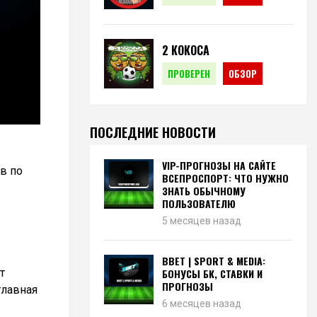
2 КОКОСА
ПРОВЕРЕН
ОБЗОР
ПОСЛЕДНИЕ НОВОСТИ
VIP-ПРОГНОЗЫ НА САЙТЕ
в по
ВСЕПРОСПОРТ: ЧТО НУЖНО
ЗНАТЬ ОБЫЧНОМУ
ПОЛЬЗОВАТЕЛЮ
5 месяцев назад
BBET | SPORT & MEDIA:
т
БОНУСЫ БК, СТАВКИ И
ПРОГНОЗЫ
главная
6 месяцев назад