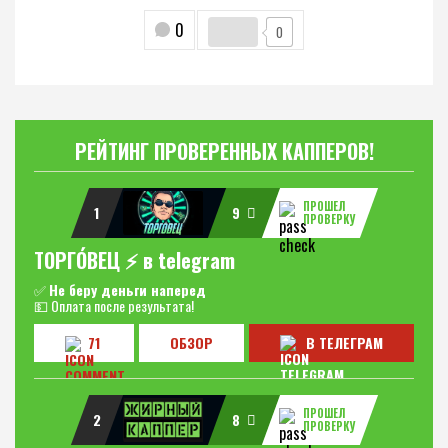
0
0
РЕЙТИНГ ПРОВЕРЕННЫХ КАППЕРОВ!
ПРОШЕЛ
1
9
ПРОВЕРКУ
ТОРГО́ВЕЦ ⚡️ в telegram
✅
Не беру деньги наперед
💵 Оплата после результата!
71
ОБЗОР
В ТЕЛЕГРАМ
ПРОШЕЛ
2
8
ПРОВЕРКУ