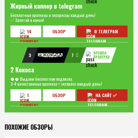
Жирный каппер в telegram
Бесплатные прогнозы и экспрессы каждый день!
✅ Залетай в канал!
14
ОБЗОР
В ТЕЛЕГРАМ
ПРОШЕЛ
3
7
ПРОВЕРКУ
2 Кокоса
🥥🥥 Выдаем бесплатную подписку.
3-4 качественных прогноза + экспресс каждый день!
1
ОБЗОР
НА САЙТ ✅
ПОХОЖИЕ ОБЗОРЫ