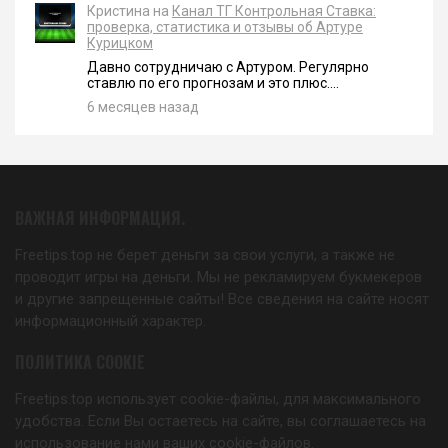
Кристина на
Канал ТГ Контрольная Ставка:
проверка, статистика и отзывы об Артуре
Курицком
Давно сотрудничаю с Артуром. Регулярно
ставлю по его прогнозам и это плюс....
6 месяцев назад
ВАЖНАЯ ИНФОРМАЦИЯ.
Freetips.top не берет деньги за свои услуги, а также не
проводит игры на деньги. Мы не рекламируем букмекеров
и другие запрещенные сайты! Все сведения на сайте носят
информационный характер.
ПОЛИТИКА COOKIE
Freetips.top использует cookie-файлы, для максимального
удобства. Если Вы остаетесь на сайте, вы соглашаетесь на
использование нами ваших cookie-файлов.