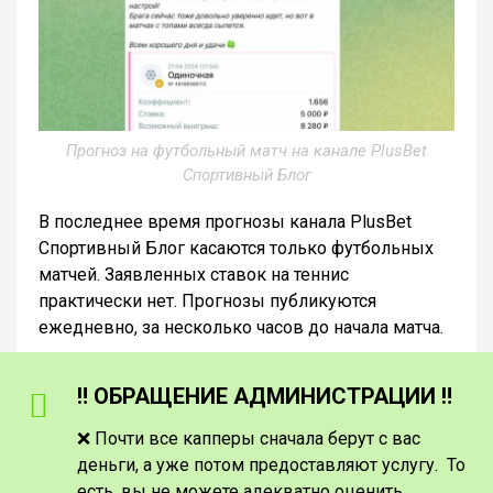
Прогноз на футбольный матч на канале PlusBet
Спортивный Блог
В последнее время прогнозы канала PlusBet
Спортивный Блог касаются только футбольных
матчей. Заявленных ставок на теннис
практически нет. Прогнозы публикуются
ежедневно, за несколько часов до начала матча.
‼️ ОБРАЩЕНИЕ АДМИНИСТРАЦИИ ‼️
❌ Почти все капперы сначала берут с вас
деньги, а уже потом предоставляют услугу. То
есть, вы не можете адекватно оценить