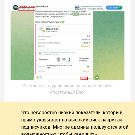
Активность подписчиков на канале PlusBet
Спортивный Блог
Это невероятно низкий показатель, который
прямо указывает на высокий риск накрутки
подписчиков. Многие админы пользуются этой
возможностью, чтобы увеличить