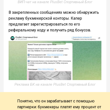
ВИП-чат на канале PlusBet Спортивный Блог
В закрепленных сообщениях можно обнаружить
рекламу букмекерской конторы. Капер
предлагает зарегистрироваться по его
реферальному коду и получить ряд бонусов.
Реклама БК на канале PlusBet Спортивный Блог
Понятно, что он зарабатывает с помощью
партнерки: букмекеры платят ему процент от