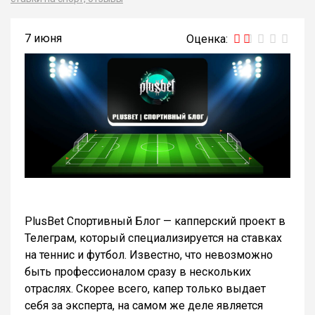
7 июня
PlusBet Спортивный Блог — капперский проект в
Телеграм, который специализируется на ставках
на теннис и футбол. Известно, что невозможно
быть профессионалом сразу в нескольких
отраслях. Скорее всего, капер только выдает
себя за эксперта, на самом же деле является