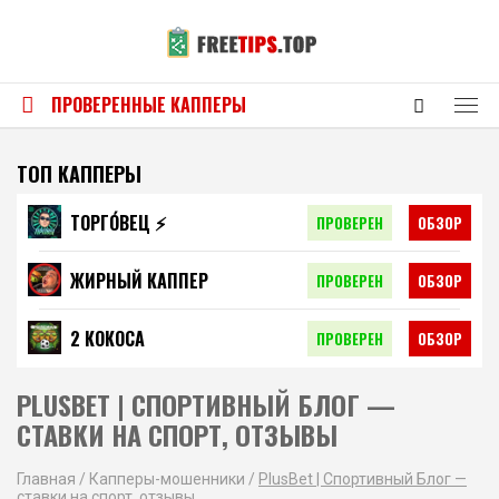
ПРОВЕРЕННЫЕ КАППЕРЫ
ТОП КАППЕРЫ
ТОРГО́ВЕЦ ⚡️
ПРОВЕРЕН
ОБЗОР
ЖИРНЫЙ КАППЕР
ПРОВЕРЕН
ОБЗОР
2 КОКОСА
ПРОВЕРЕН
ОБЗОР
PLUSBET | СПОРТИВНЫЙ БЛОГ —
СТАВКИ НА СПОРТ, ОТЗЫВЫ
Главная
/
Капперы-мошенники
/
PlusBet | Спортивный Блог —
ставки на спорт, отзывы