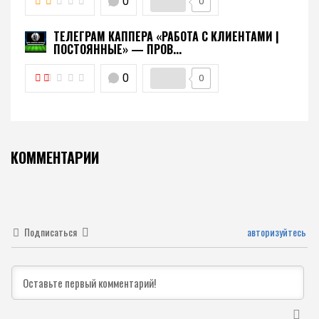
0
0
ТЕЛЕГРАМ КАППЕРА «РАБОТА С КЛИЕНТАМИ |
ПОСТОЯННЫЕ» — ПРОВ...
0
0
КОММЕНТАРИИ
Подписаться
авторизуйтесь