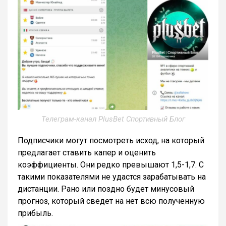
Телеграм-канал PlusBet Спортивный Блог
Подписчики могут посмотреть исход, на который
предлагает ставить капер и оценить
коэффициенты. Они редко превышают 1,5-1,7. С
такими показателями не удастся зарабатывать на
дистанции. Рано или поздно будет минусовый
прогноз, который сведет на нет всю полученную
прибыль.