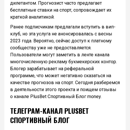
дилетантом. Прогнозист часто предлагает
бесплатные ставки на спорт, сопровождает их
краткой аналитикой.
Ранее подписчикам предлагали вступить в вип-
клуб, но эта услуга не анонсировалась с весны
2023 года. Вероятно, сейчас доступ к платному
сообществу уже не предоставляется.
Пользователи могут заметить в ленте канала
многочисленную рекламу букмекерских контор.
Блогер зарабатывает на реферальной
программе, что может негативно сказаться на
качестве прогнозов на спорт. Сегодня разберемся
в деятельности этого проекта и поищем отзывы
о канале PlusBet Спортивный Блог money.
ТЕЛЕГРАМ-КАНАЛ PLUSBET
СПОРТИВНЫЙ БЛОГ