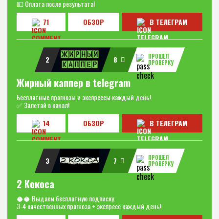
💵 Оплата после результата!
71
ОБЗОР
В ТЕЛЕГРАМ
ПРОШЕЛ
2
8
ПРОВЕРКУ
Жирный каппер в telegram
Бесплатные прогнозы и экспрессы каждый день!
✅ Залетай в канал!
14
ОБЗОР
В ТЕЛЕГРАМ
ПРОШЕЛ
3
7
ПРОВЕРКУ
2 Кокоса
🥥🥥 Выдаем бесплатную подписку.
3-4 качественных прогноза + экспресс каждый день!