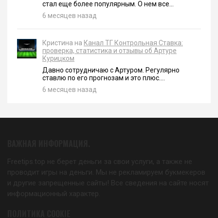
стал еще более популярным. О нем все...
6 месяцев назад
Кристина на
Канал ТГ Контрольная Ставка:
проверка, статистика и отзывы об Артуре
Курицком
Давно сотрудничаю с Артуром. Регулярно
ставлю по его прогнозам и это плюс....
6 месяцев назад
ВАЖНАЯ ИНФОРМАЦИЯ.
Freetips.top не берет деньги за свои услуги, а также не
проводит игры на деньги. Мы не рекламируем букмекеров
и другие запрещенные сайты! Все сведения на сайте носят
информационный характер.
ПОЛИТИКА COOKIE