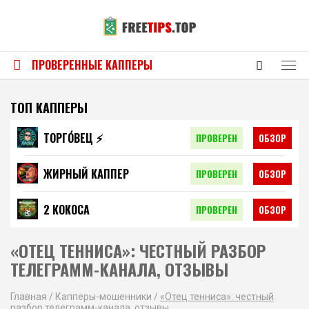
ПРОВЕРЕННЫЕ КАППЕРЫ
ТОП КАППЕРЫ
ТОРГО́ВЕЦ ⚡️
ПРОВЕРЕН
ОБЗОР
ЖИРНЫЙ КАППЕР
ПРОВЕРЕН
ОБЗОР
2 КОКОСА
ПРОВЕРЕН
ОБЗОР
«ОТЕЦ ТЕННИСА»: ЧЕСТНЫЙ РАЗБОР
ТЕЛЕГРАММ-КАНАЛА, ОТЗЫВЫ
Главная
/
Капперы-мошенники
/
«Отец тенниса»: честный
разбор телеграмм-канала, отзывы