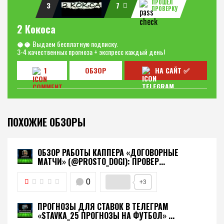
ПРОШЕЛ
3
7
ПРОВЕРКУ
2 Кокоса
🥥🥥 Выдаем бесплатную подписку.
3-4 качественных прогноза + экспресс каждый день!
1
ОБЗОР
НА САЙТ ✅
ПОХОЖИЕ ОБЗОРЫ
ОБЗОР РАБОТЫ КАППЕРА «ДОГОВОРНЫЕ
МАТЧИ» (@PROSTO_DOGI): ПРОВЕР...
0
+3
ПРОГНОЗЫ ДЛЯ СТАВОК В ТЕЛЕГРАМ
«STAVKA_25 ПРОГНОЗЫ НА ФУТБОЛ» ...