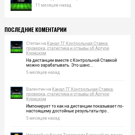
11 месяцев назад
ПОСЛЕДНИЕ КОМЕНТАРИИ
Степан на
Канал ТГ Контрольная Ставка:
проверка, статистика и отзывы об Артуре
Курицком
На дистанции вместе с Контрольной Ставкой
можно зарабатывать. Это шанс....
5 месяцев назад
Валентин на
Канал ТГ Контрольная Ставка:
проверка, статистика и отзывы об Артуре
Курицком
Импонирует то как на дистанции показывает по-
настоящему достойные результаты про...
5 месяцев назад
Николай на
Канал Телеграмм Бегущий по линии