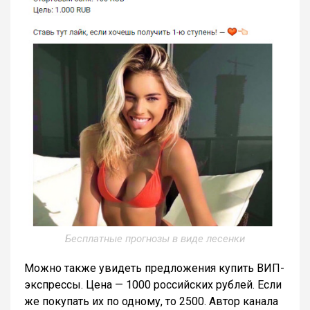
Бесплатные прогнозы в виде лесенки
Можно также увидеть предложения купить ВИП-
экспрессы. Цена — 1000 российских рублей. Если
же покупать их по одному, то 2500. Автор канала