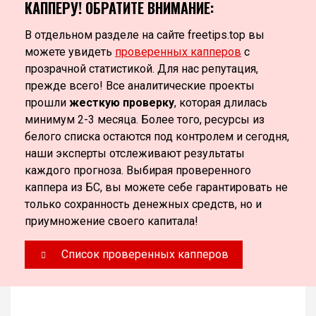
КАППЕРУ! ОБРАТИТЕ ВНИМАНИЕ:
В отдельном разделе на сайте freetips.top вы
можете увидеть
проверенных капперов
с
прозрачной статистикой. Для нас репутация,
прежде всего! Все аналитические проекты
прошли
жесткую проверку
, которая длилась
минимум 2-3 месяца. Более того, ресурсы из
белого списка остаются под контролем и сегодня,
наши эксперты отслеживают результаты
каждого прогноза. Выбирая проверенного
каппера из БС, вы можете себе гарантировать не
только сохранность денежных средств, но и
приумножение своего капитала!
Список проверенных капперов