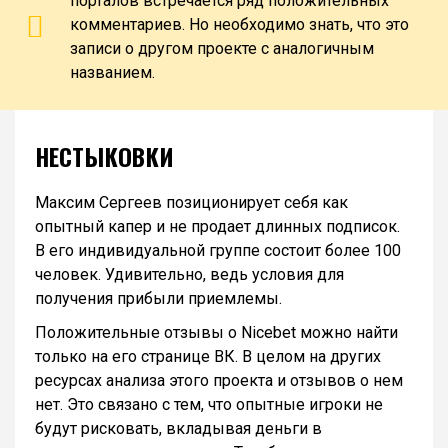
порталов встречается ряд положительных
комментариев. Но необходимо знать, что это
записи о другом проекте с аналогичным
названием.
НЕСТЫКОВКИ
Максим Сергеев позиционирует себя как
опытный капер и не продает длинных подписок.
В его индивидуальной группе состоит более 100
человек. Удивительно, ведь условия для
получения прибыли приемлемы.
Положительные отзывы о Nicebet можно найти
только на его странице ВК. В целом на других
ресурсах анализа этого проекта и отзывов о нем
нет. Это связано с тем, что опытные игроки не
будут рисковать, вкладывая деньги в