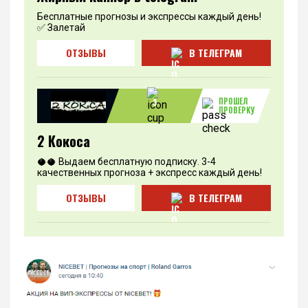
Бесплатные прогнозы и экспрессы каждый день!
✅ Залетай
ОТЗЫВЫ
В ТЕЛЕГРАМ
ПРОШЕЛ
3
ПРОВЕРКУ
2 Кокоса
🥥🥥 Выдаем бесплатную подписку. 3-4
качественных прогноза + экспресс каждый день!
ОТЗЫВЫ
В ТЕЛЕГРАМ