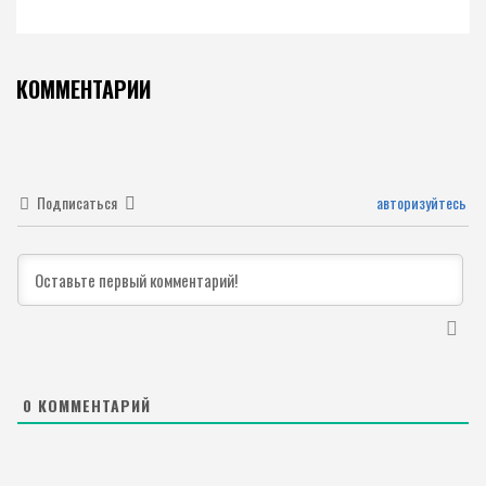
КОММЕНТАРИИ
Подписаться
авторизуйтесь
0
КОММЕНТАРИЙ