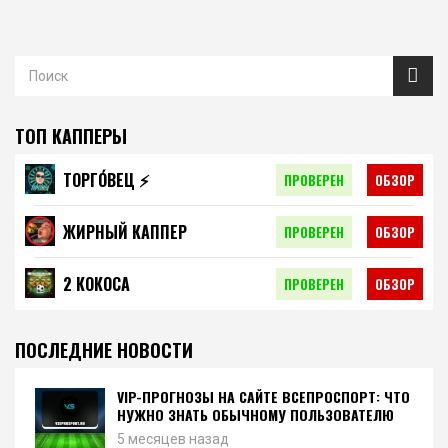
ТОП КАППЕРЫ
ТОРГО́ВЕЦ ⚡️
ПРОВЕРЕН
ОБЗОР
ЖИРНЫЙ КАППЕР
ПРОВЕРЕН
ОБЗОР
2 КОКОСА
ПРОВЕРЕН
ОБЗОР
ПОСЛЕДНИЕ НОВОСТИ
VIP-ПРОГНОЗЫ НА САЙТЕ ВСЕПРОСПОРТ: ЧТО
НУЖНО ЗНАТЬ ОБЫЧНОМУ ПОЛЬЗОВАТЕЛЮ
5 месяцев назад