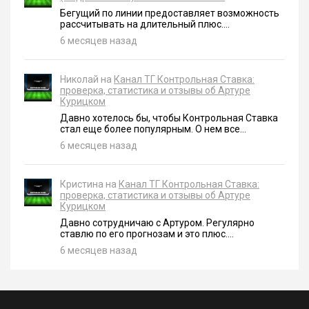
Бегущий по линии предоставляет возможность
рассчитывать на длительный плюс....
6 месяцев назад
Николай на
Канал ТГ Контрольная Ставка:
проверка, статистика и отзывы об Артуре
Курицком
Давно хотелось бы, чтобы Контрольная Ставка
стал еще более популярным. О нем все...
6 месяцев назад
Кристина на
Канал ТГ Контрольная Ставка:
проверка, статистика и отзывы об Артуре
Курицком
Давно сотрудничаю с Артуром. Регулярно
ставлю по его прогнозам и это плюс....
6 месяцев назад