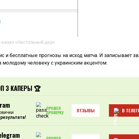
-канал «Настольный дед»
ис и бесплатные прогнозы на исход матча. И записывает з
 а молодому человеку с украинским акцентом.
ОП 3 КАПЕРЫ 🏆
gram
ПРОШЕЛ
ОТЗЫВЫ
В ТЕЛЕГ
овички
ПРОВЕРКУ
 результата!
elegram
ПРОШЕЛ