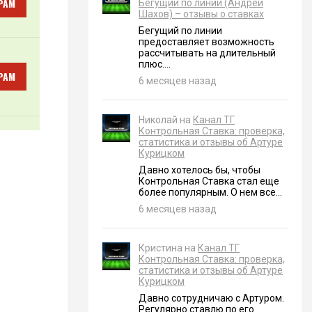
РАМ
Бегущий по линии (Андрей
Шахов) – отзывы о ставках
Бегущий по линии
предоставляет возможность
рассчитывать на длительный
плюс....
РАМ
6 месяцев назад
Николай на
Канал ТГ
Контрольная Ставка: проверка,
статистика и отзывы об Артуре
Курицком
Давно хотелось бы, чтобы
Контрольная Ставка стал еще
более популярным. О нем все...
6 месяцев назад
Кристина на
Канал ТГ
Контрольная Ставка: проверка,
статистика и отзывы об Артуре
Курицком
Давно сотрудничаю с Артуром.
Регулярно ставлю по его