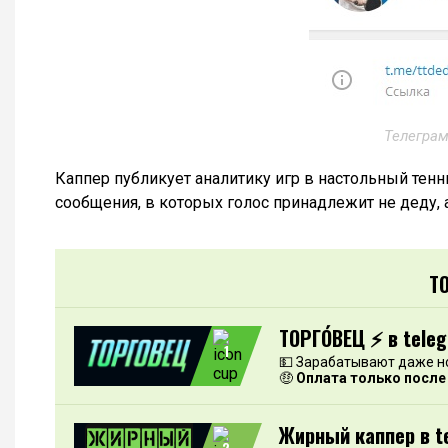
Телеграм
Каппер публикует аналитику игр в настольный тенн
сообщения, в которых голос принадлежит не деду,
Т
ТОРГО́ВЕЦ ⚡️ в tele
1
💵 Зарабатывают даже н
🤑
Оплата только после
Жирный каппер в t
2