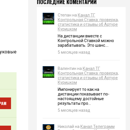
ПОСЛЕДНИЕ КОМЕНТАРИИ
Степан на
Канал ТГ
Контрольная Ставка: проверка,
статистика и отзывы об Артуре
Курицком
На дистанции вместе с
Контрольной Ставкой можно
зарабатывать. Это шанс....
вуковые
5 месяцев назад
Валентин на
Канал ТГ
Контрольная Ставка: проверка,
статистика и отзывы об Артуре
Курицком
Импонирует то как на
дистанции показывает по-
настоящему достойные
РАМ
результаты про...
5 месяцев назад
Николай на
Канал Телеграмм