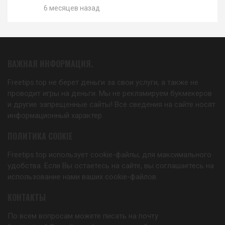
6 месяцев назад
ВАЖНАЯ ИНФОРМАЦИЯ.
Freetips.top не берет деньги за свои услуги, а также не
проводит игры на деньги. Мы не рекламируем букмекеров
и другие запрещенные сайты! Все сведения на сайте носят
информационный характер.
ПОЛИТИКА COOKIE
Freetips.top использует cookie-файлы, для максимального
удобства. Если Вы остаетесь на сайте, вы соглашаетесь на
использование нами ваших cookie-файлов.
КОНТАКТЫ
По всем вопросам можете писать на почту