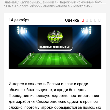
Главная
/
Капперы-мошенники
/
«Надежный хоккейный бот» —
отзывы о блоге, обзор и анализ канала в «Телеграмм»
14 декабря
Интерес к хоккею в России высок и среди
обычных болельщиков, и среди беттеров.
Последние использую ледовые противостояния
для заработка. Самостоятельно сделать прогноз
сложно, поэтому игроки обращаются за помощью