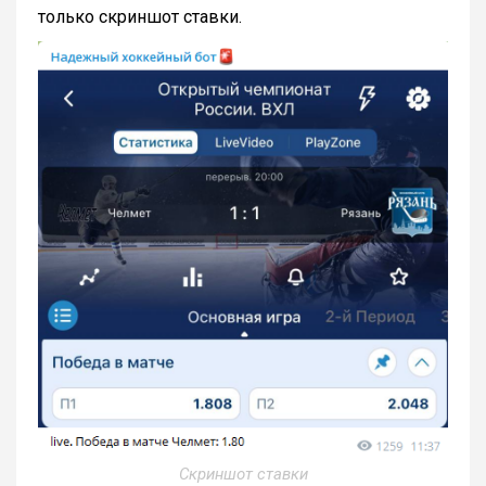
только скриншот ставки.
Скриншот ставки