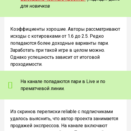
для новичков
Коэффициенты хорошие. Авторы рассматривают
исходы с котировками от 1.6 до 2.5. Редко
попадаются более доходные варианты пари.
Заработать при такой игре в целом можно.
Однако успешность зависит от итоговой
проходимости.
На канале попадаются пари в Live и по
прематчевой линии.
Из скринов переписки reliable с подписчиками
удалось выяснить, что автор проекта занимается
продажей экспрессов. На канале включают