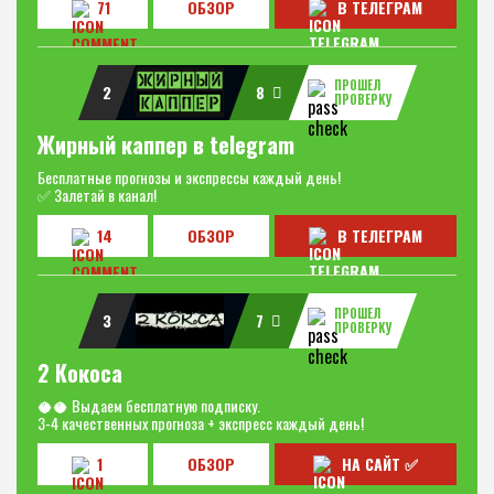
71
ОБЗОР
В ТЕЛЕГРАМ
ПРОШЕЛ
2
8
ПРОВЕРКУ
Жирный каппер в telegram
Бесплатные прогнозы и экспрессы каждый день!
✅ Залетай в канал!
14
ОБЗОР
В ТЕЛЕГРАМ
ПРОШЕЛ
3
7
ПРОВЕРКУ
2 Кокоса
🥥🥥 Выдаем бесплатную подписку.
3-4 качественных прогноза + экспресс каждый день!
1
ОБЗОР
НА САЙТ ✅