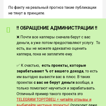
По факту на реальный прогноз такие публикации
не тянут в принципе.
‼️ ОБРАЩЕНИЕ АДМИНИСТРАЦИИ ‼️
❌ Почти все капперы сначала берут с вас
деньги, а уже потом предоставляют услугу. То
есть, вы не можете адекватно оценить
каппера, пока не заплатите ему.
✅ К счастью,
есть проекты, которые
зарабатывают % от вашего дохода
, то есть
им выгодно вывести вас в плюс. В таких
проектах
с вас не берут деньги
вообще, а
только помогают научиться и зарабатывать.
Отличный пример такого проекта это
TELEGRAM ТОРГО́ВЕЦ ⚡️ читайте отзывы и
выбирайте честные проекты!
(подходит даже