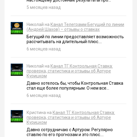
5 месяцев назад
Николай на
Канал Телеграмм Бегущий по линии
(Андрей Шахов) – отзывы о ставках
Бегущий по линии предоставляет возможность
рассчитывать на длительный плюс....
6 месяцев назад
Николай на
Канал ТГ Контрольная Ставка:
проверка, статистика и отзывы об Артуре
Курицком
Давно хотелось бы, чтобы Контрольная Ставка
стал еще более популярным. О нем все...
6 месяцев назад
Кристина на
Канал ТГ Контрольная Ставка:
проверка, статистика и отзывы об Артуре
Курицком
Давно сотрудничаю с Артуром. Регулярно
ставлю по его прогнозам и это плюс....