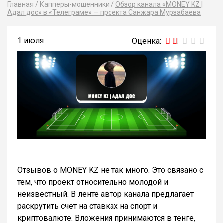
Главная
/
Капперы-мошенники
/
Обзор канала «MONEY KZ |
Адал дос» в «Телеграме» — проекта Санжара Мурзабаева
1 июля
Отзывов о MONEY KZ не так много. Это связано с
тем, что проект относительно молодой и
неизвестный. В ленте автор канала предлагает
раскрутить счет на ставках на спорт и
криптовалюте. Вложения принимаются в тенге,