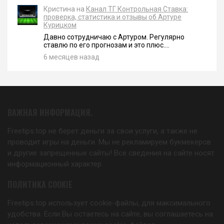
Кристина на
Канал ТГ Контрольная Ставка:
проверка, статистика и отзывы об Артуре
Курицком
Давно сотрудничаю с Артуром. Регулярно
ставлю по его прогнозам и это плюс....
6 месяцев назад
ВАЖНАЯ ИНФОРМАЦИЯ.
Freetips.top не берет деньги за свои услуги, а также не
проводит игры на деньги. Мы не рекламируем букмекеров
и другие запрещенные сайты! Все сведения на сайте носят
информационный характер.
ПОЛИТИКА COOKIE
Freetips.top использует cookie-файлы, для максимального
удобства. Если Вы остаетесь на сайте, вы соглашаетесь на