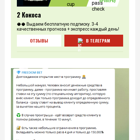
ПРОВЕРКУ
2 Кокоса
🥥🥥 Выдаем бесплатную подписку. 3-4
качественных прогноза + экспресс каждый день!
ОТЗЫВЫ
В ТЕЛЕГРАМ