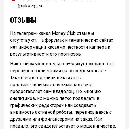
@nikolay_sc.
ОТЗЫВЫ
На телеграм-канал Money Club отзывы
отсутствуют. На форумах и тематических сайтах
нет информации касаемо честности каппера и
результативности его прогнозов.
Николай самостоятельно публикует скриншоты
переписок с клиентами на основном канале.
Также есть отдельный аккаунт с
положительными отзывами, которые
предоставляет сам владелец. По мнению
аналитиков, их можно легко подделать в
графических редакторах или создавать
видимость активной работы, переписываясь с
друзьями или фрилансерами на заказ. Как
правило, это свидетельствует о мошенничестве,