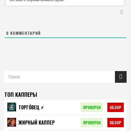
0
КОММЕНТАРИЙ
ТОП КАППЕРЫ
ТОРГО́ВЕЦ ⚡️
ПРОВЕРЕН
ОБЗОР
ЖИРНЫЙ КАППЕР
ПРОВЕРЕН
ОБЗОР