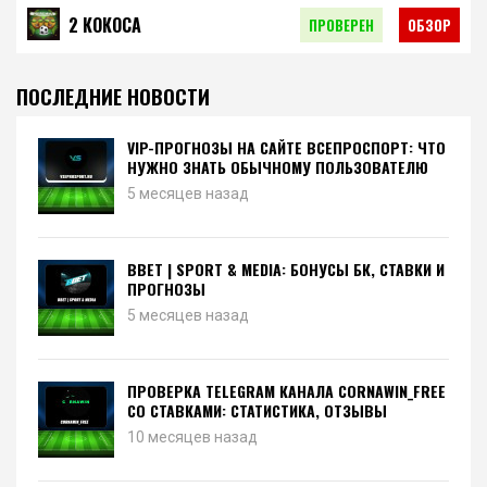
2 КОКОСА
ПРОВЕРЕН
ОБЗОР
ПОСЛЕДНИЕ НОВОСТИ
VIP-ПРОГНОЗЫ НА САЙТЕ ВСЕПРОСПОРТ: ЧТО
НУЖНО ЗНАТЬ ОБЫЧНОМУ ПОЛЬЗОВАТЕЛЮ
5 месяцев назад
BBET | SPORT & MEDIA: БОНУСЫ БК, СТАВКИ И
ПРОГНОЗЫ
5 месяцев назад
ПРОВЕРКА TELEGRAM КАНАЛА CORNAWIN_FREE
СО СТАВКАМИ: СТАТИСТИКА, ОТЗЫВЫ
10 месяцев назад