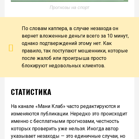
Прогнозы на спорт
По словам каппера, в случае незахода он
вернет вложенные деньги всего за 10 минут,
однако подтверждений этому нет. Как
правило, так поступают мошенники, которые
после жалоб или проигрыша просто
блокируют недовольных клиентов.
СТАТИСТИКА
На канале «Мани Клаб» часто редактируются и
изменяются публикации. Нередко это происходит
именно с бесплатными прогнозами, честность
которых проверить уже нельзя. Иногда автор
указывает незаходы — это единичные случаи, но