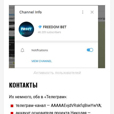
Активность пользователей
КОНТАКТЫ
Их немного, оба в «Телеграм»:
телеграм-канал — AAAAAEvjdVRskfqBiwYwYA;
аккаунт основателя проекта Николая —