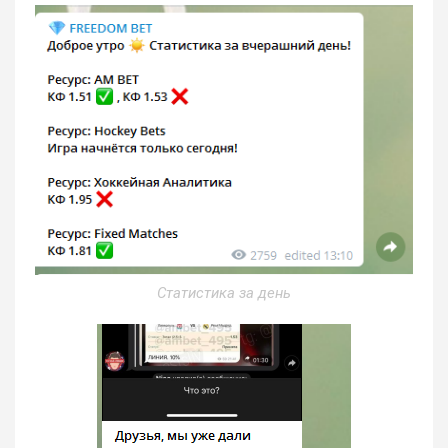
Статистика за день