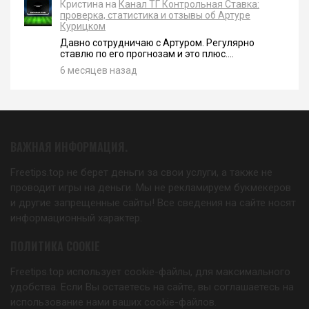
Кристина на
Канал ТГ Контрольная Ставка:
проверка, статистика и отзывы об Артуре
Курицком
Давно сотрудничаю с Артуром. Регулярно
ставлю по его прогнозам и это плюс....
6 месяцев назад
ВАЖНАЯ ИНФОРМАЦИЯ.
Freetips.top не берет деньги за свои услуги, а также не
проводит игры на деньги. Мы не рекламируем букмекеров
и другие запрещенные сайты! Все сведения на сайте носят
информационный характер.
ПОЛИТИКА COOKIE
Freetips.top использует cookie-файлы, для максимального
удобства. Если Вы остаетесь на сайте, вы соглашаетесь на
использование нами ваших cookie-файлов.