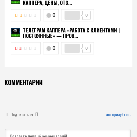
КАППЕРА, ЦЕНЫ, ОТЗ...
0
0
ТЕЛЕГРАМ КАППЕРА «РАБОТА С КЛИЕНТАМИ |
ПОСТОЯННЫЕ» — ПРОВ...
0
0
КОММЕНТАРИИ
Подписаться
авторизуйтесь