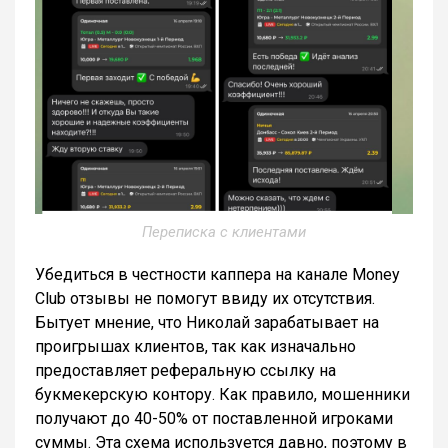
Переписка с клиентами
Убедиться в честности каппера на канале Money
Club отзывы не помогут ввиду их отсутствия.
Бытует мнение, что Николай зарабатывает на
проигрышах клиентов, так как изначально
предоставляет реферальную ссылку на
букмекерскую контору. Как правило, мошенники
получают до 40-50% от поставленной игроками
суммы. Эта схема используется давно, поэтому в