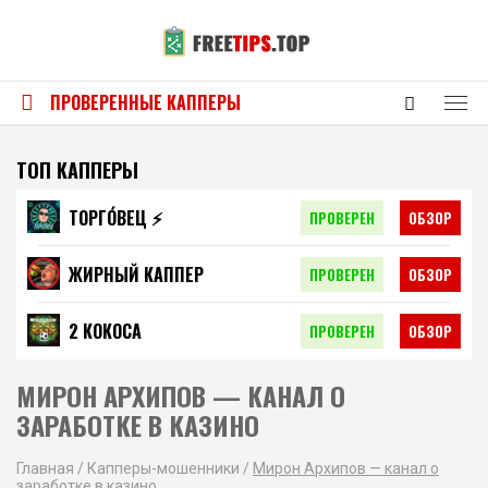
ПРОВЕРЕННЫЕ КАППЕРЫ
ТОП КАППЕРЫ
ТОРГО́ВЕЦ ⚡️
ПРОВЕРЕН
ОБЗОР
ЖИРНЫЙ КАППЕР
ПРОВЕРЕН
ОБЗОР
2 КОКОСА
ПРОВЕРЕН
ОБЗОР
МИРОН АРХИПОВ — КАНАЛ О
ЗАРАБОТКЕ В КАЗИНО
Главная
/
Капперы-мошенники
/
Мирон Архипов — канал о
заработке в казино