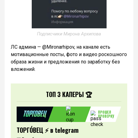
Подписчики Мирона Архипова
ЛС админа — @Mironarhipov, на канале есть
мотивационные посты, фото и видео роскошного
образа жизни и предложения по заработку без
вложений.
ТОП 3 КАПЕРЫ 🏆
ПРОШЕЛ
1
ПРОВЕРКУ
ТОРГО́ВЕЦ ⚡️ в telegram