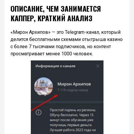
ОПИСАНИЕ, ЧЕМ ЗАНИМАЕТСЯ
КАППЕР, КРАТКИЙ АНАЛИЗ
«Мирон Архипов» — это Telegram-канал, который
делится бесплатными схемами отыгрыша казино
с более 7 тысячами подписчиков, но контент
просматривает менее 1000 человек.