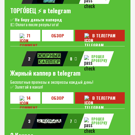
ТОРГО́ВЕЦ ⚡️ в telegram
✅
Не беру деньги наперед
💵 Оплата после результата!
71
ОБЗОР
В ТЕЛЕГРАМ
ПРОШЕЛ
2
8
ПРОВЕРКУ
Жирный каппер в telegram
Бесплатные прогнозы и экспрессы каждый день!
✅ Залетай в канал!
14
ОБЗОР
В ТЕЛЕГРАМ
ПРОШЕЛ
3
7
ПРОВЕРКУ