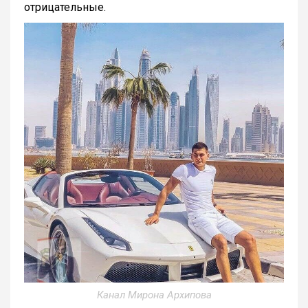
отрицательные.
Канал Мирона Архипова