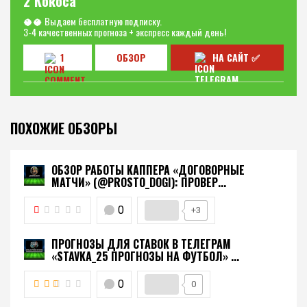
2 Кокоса
🥥🥥 Выдаем бесплатную подписку.
3-4 качественных прогноза + экспресс каждый день!
1
ОБЗОР
НА САЙТ ✅
ПОХОЖИЕ ОБЗОРЫ
ОБЗОР РАБОТЫ КАППЕРА «ДОГОВОРНЫЕ
МАТЧИ» (@PROSTO_DOGI): ПРОВЕР...
0
+3
ПРОГНОЗЫ ДЛЯ СТАВОК В ТЕЛЕГРАМ
«STAVKA_25 ПРОГНОЗЫ НА ФУТБОЛ» ...
0
0