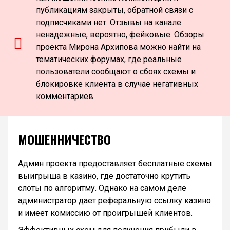
публикациям закрыты, обратной связи с
подписчиками нет. Отзывы на канале
ненадежные, вероятно, фейковые. Обзоры
проекта Мирона Архипова можно найти на
тематических форумах, где реальные
пользователи сообщают о сбоях схемы и
блокировке клиента в случае негативных
комментариев.
МОШЕННИЧЕСТВО
Админ проекта предоставляет бесплатные схемы
выигрыша в казино, где достаточно крутить
слоты по алгоритму. Однако на самом деле
администратор дает реферальную ссылку казино
и имеет комиссию от проигрышей клиентов.