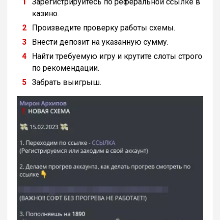
Зарегистрируйтесь по реферальной ссылке в
казино.
Произведите проверку работы схемы.
Внести депозит на указанную сумму.
Найти требуемую игру и крутите слоты строго
по рекомендации.
Забрать выигрыш.