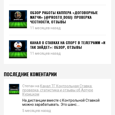
ОБЗОР РАБОТЫ КАППЕРА «ДОГОВОРНЫЕ
МАТЧИ» (@PROSTO_DOGI): ПРОВЕРКА
ЧЕСТНОСТИ, ОТЗЫВЫ
11 месяцев назад
КАНАЛ О СТАВКАХ НА СПОРТ В ТЕЛЕГРАММ «И
ТАК ЗАЙДЕТ»: ОБЗОР, ОТЗЫВЫ
11 месяцев назад
ПОСЛЕДНИЕ КОМЕНТАРИИ
Степан на
Канал ТГ Контрольная Ставка:
проверка, статистика и отзывы об Артуре
Курицком
На дистанции вместе с Контрольной Ставкой
можно зарабатывать. Это шанс....
5 месяцев назад