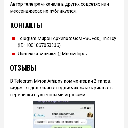
Автор телеграм-канала в других соцсетях или
мессенджерах не публикуется.
КОНТАКТЫ
Telegram Мирон Архипов: GcMPSOFds_1hZTcy
(ID: 1001867053336)
Личная страничка: @Mironarhipov
ОТЗЫВЫ
В Telegram Myron Arhipov комментарии 2 типов:
видео от довольных подписчиков и скриншоты
переписки с успешными игроками.