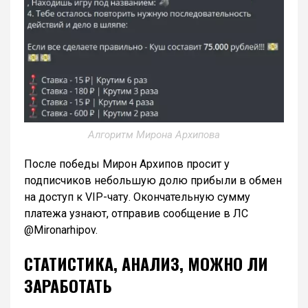
Алгоритм Мирона Архипова
После победы Мирон Архипов просит у
подписчиков небольшую долю прибыли в обмен
на доступ к VIP-чату. Окончательную сумму
платежа узнают, отправив сообщение в ЛС
@Mironarhipov.
СТАТИСТИКА, АНАЛИЗ, МОЖНО ЛИ
ЗАРАБОТАТЬ