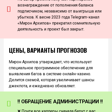
вознаграждение от пополнения баланса
подписчиком, независимо от выигрыша или
убытков. К весне 2023 года Telegram-канал
«Мирон Архипов» прекратил сомнительную
деятельность и проект был закрыт.
ЦЕНЫ, ВАРИАНТЫ ПРОГНОЗОВ
Мирон Архипов утверждает, что использует
специальное программное обеспечение для
выявления багов в системе онлайн-казино.
Делится схемой, которая увеличивает шансы
джекпота, и ежедневно обновляет.
‼️ ОБРАЩЕНИЕ АДМИНИСТРАЦИИ ‼️
❌ Почти все капперы сначала берут с вас