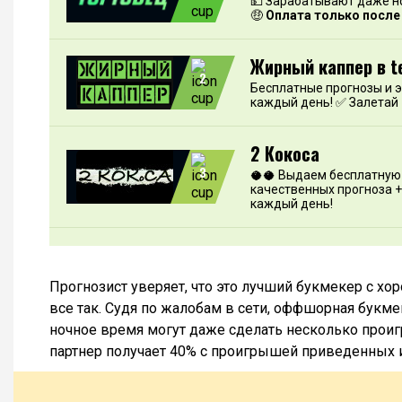
💵 Зарабатывают даже н
🤑
Оплата только после
Жирный каппер в t
2
Бесплатные прогнозы и 
каждый день! ✅ Залетай
2 Кокоса
3
🥥🥥 Выдаем бесплатную 
качественных прогноза +
каждый день!
Прогнозист уверяет, что это лучший букмекер с х
все так. Судя по жалобам в сети, оффшорная букме
ночное время могут даже сделать несколько проиг
партнер получает 40% с проигрышей приведенных 