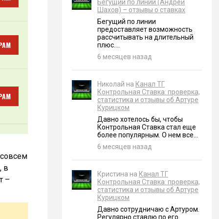
Бегущий по линии (Андрей
Шахов) – отзывы о ставках
Бегущий по линии
предоставляет возможность
рассчитывать на длительный
РАМ
плюс....
6 месяцев назад
Николай на
Канал ТГ
Контрольная Ставка: проверка,
РАМ
статистика и отзывы об Артуре
Курицком
Давно хотелось бы, чтобы
Контрольная Ставка стал еще
более популярным. О нем все...
6 месяцев назад
 совсем
, в
Кристина на
Канал ТГ
т –
Контрольная Ставка: проверка,
статистика и отзывы об Артуре
Курицком
Давно сотрудничаю с Артуром.
Регулярно ставлю по его