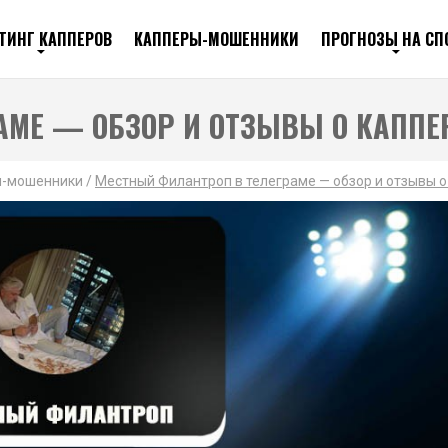
ТИНГ КАППЕРОВ
КАППЕРЫ-МОШЕННИКИ
ПРОГНОЗЫ НА СП
АМЕ — ОБЗОР И ОТЗЫВЫ О КАППЕ
ы-мошенники
/
Местный Филантроп в телеграме — обзор и отзывы о