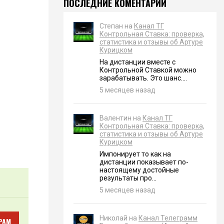
ПОСЛЕДНИЕ КОМЕНТАРИИ
Степан на
Канал ТГ
Контрольная Ставка: проверка,
статистика и отзывы об Артуре
Курицком
На дистанции вместе с
Контрольной Ставкой можно
зарабатывать. Это шанс....
5 месяцев назад
Валентин на
Канал ТГ
Контрольная Ставка: проверка,
статистика и отзывы об Артуре
Курицком
Импонирует то как на
дистанции показывает по-
настоящему достойные
результаты про...
5 месяцев назад
Николай на
Канал Телеграмм
РАМ