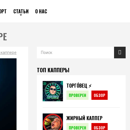
ОРТ
СТАТЬИ
О НАС
РЕ
 каппере
ТОП КАППЕРЫ
ТОРГО́ВЕЦ ⚡️
ПРОВЕРЕН
ОБЗОР
ЖИРНЫЙ КАППЕР
ПРОВЕРЕН
ОБЗОР