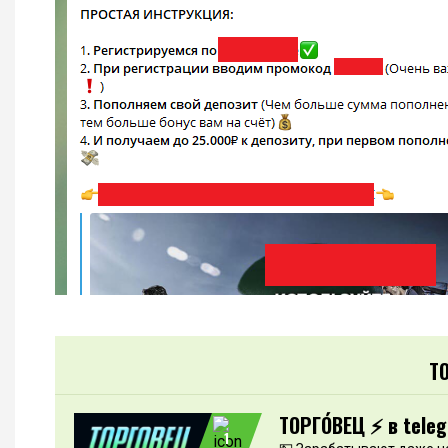
Т
ТОРГО́ВЕЦ ⚡️ в tele
1