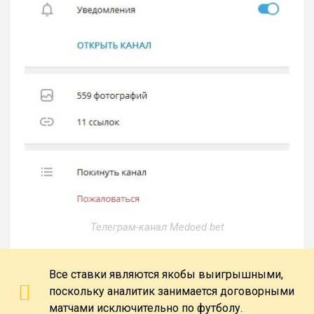
Телеграм-канал Medoed bet
Все ставки являются якобы выигрышными,
поскольку аналитик занимается договорными
матчами исключительно по футболу.