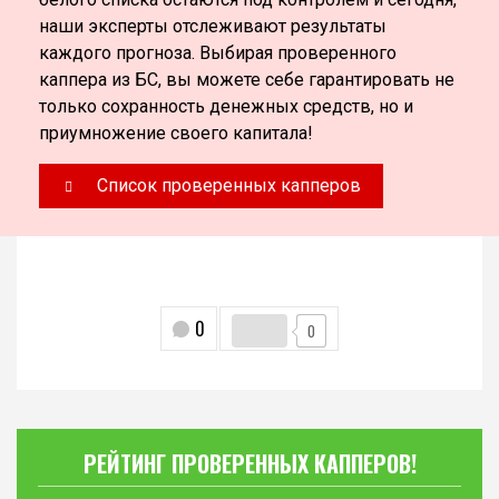
наши эксперты отслеживают результаты
каждого прогноза. Выбирая проверенного
каппера из БС, вы можете себе гарантировать не
только сохранность денежных средств, но и
приумножение своего капитала!
Список проверенных капперов
0
0
РЕЙТИНГ ПРОВЕРЕННЫХ КАППЕРОВ!