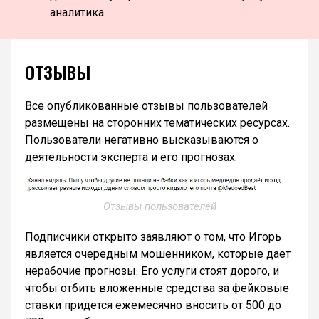
аналитика.
ОТЗЫВЫ
Все опубликованные отзывы пользователей
размещены на сторонних тематических ресурсах.
Пользователи негативно высказываются о
деятельности эксперта и его прогнозах.
Отзывы пользователей
Подписчики открыто заявляют о том, что Игорь
является очередным мошенником, которые дает
нерабочие прогнозы. Его услуги стоят дорого, и
чтобы отбить вложенные средства за фейковые
ставки придется ежемесячно вносить от 500 до