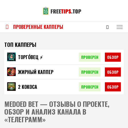
ПРОВЕРЕННЫЕ КАППЕРЫ
ТОП КАППЕРЫ
ТОРГО́ВЕЦ ⚡️
ПРОВЕРЕН
ОБЗОР
ЖИРНЫЙ КАППЕР
ПРОВЕРЕН
ОБЗОР
2 КОКОСА
ПРОВЕРЕН
ОБЗОР
MEDOED BET — ОТЗЫВЫ О ПРОЕКТЕ,
ОБЗОР И АНАЛИЗ КАНАЛА В
«ТЕЛЕГРАММ»