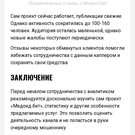
Положительные отзывы о Medoed bet
Сам проект сейчас работает, публикации свежие.
Однако активность сократилась до 100-160
человек. Аудитория осталась маленькой, однако
новые жалобы поступают периодически.
Отзывы некоторых обманутых клиентов помогли
избежать сотрудничества с данным каппером и
сохранить свои средства.
ЗАКЛЮЧЕНИЕ
Перед началом сотрудничества с аналитиком
рекомендуется досконально изучить сам проект
«Медоед бет», статистику и другие особенности
предлагаемых услуг. Это позволить оценить
деятельность канала и не попасться в руки
очередному мошеннику.