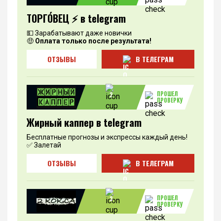
ТОРГО́ВЕЦ ⚡️ в telegram
💵 Зарабатывают даже новички
🤑
Оплата только после результата!
ОТЗЫВЫ
В ТЕЛЕГРАМ
ПРОШЕЛ
2
ПРОВЕРКУ
Жирный каппер в telegram
Бесплатные прогнозы и экспрессы каждый день!
✅ Залетай
ОТЗЫВЫ
В ТЕЛЕГРАМ
ПРОШЕЛ
3
ПРОВЕРКУ