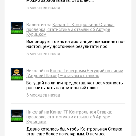
можно зарабатывать. Это шанс....
5 месяцев назад
Валентин на
Канал ТГ Контрольная Ставка:
проверка, статистика и отзывы об Артуре
Курицком
Импонирует то как на дистанции показывает по-
настоящему достойные результаты про...
5 месяцев назад
Николай на
Канал Телеграмм Бегущий по линии
(Андрей Шахов) – отзывы о ставках
Бегущий по линии предоставляет возможность
рассчитывать на длительный плюс....
6 месяцев назад
Николай на
Канал ТГ Контрольная Ставка:
проверка, статистика и отзывы об Артуре
Курицком
Давно хотелось бы, чтобы Контрольная Ставка
стал еще более популярным. О нем все...