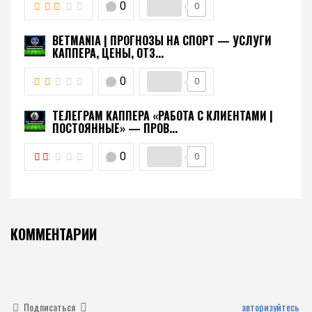
0
0
BETMANIA | ПРОГНОЗЫ НА СПОРТ — УСЛУГИ
КАППЕРА, ЦЕНЫ, ОТЗ...
0
0
ТЕЛЕГРАМ КАППЕРА «РАБОТА С КЛИЕНТАМИ |
ПОСТОЯННЫЕ» — ПРОВ...
0
0
КОММЕНТАРИИ
Подписаться
авторизуйтесь