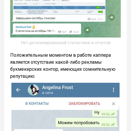
Нет детализированной статистики и отчетов
Положительным моментом в работе каппера
является отсутствие какой-либо рекламы
букмекерских контор, имеющих сомнительную
репутацию.