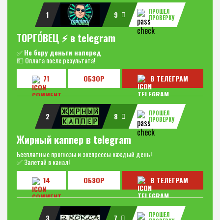
ПРОШЕЛ
1
9
ПРОВЕРКУ
ТОРГО́ВЕЦ ⚡️ в telegram
✅
Не беру деньги наперед
💵 Оплата после результата!
71
ОБЗОР
В ТЕЛЕГРАМ
ПРОШЕЛ
2
8
ПРОВЕРКУ
Жирный каппер в telegram
Бесплатные прогнозы и экспрессы каждый день!
✅ Залетай в канал!
14
ОБЗОР
В ТЕЛЕГРАМ
ПРОШЕЛ
3
7