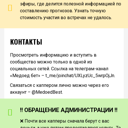
эфиры, где делится полезной информацией по
составлению прогнозов. Узнать точную
стоимость участия во встречах не удалось.
КОНТАКТЫ
Просмотреть информацию и вступить в
сообщество можно только в одной из
социальных сетей. Ссылка на телеграм-канал
«Медоед бет» – t_me/joinchat/UXLyzUc_5wrpOjJn.
Связаться с каппером лично можно через его
аккаунт – @MedoedBest.
‼️ ОБРАЩЕНИЕ АДМИНИСТРАЦИИ ‼️
❌ Почти все капперы сначала берут с вас
деньги, а уже потом предоставляют услугу. То