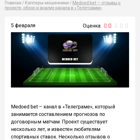
Главная
/
Капперы-мошенники
/
Medoed bet — отзывы о
проекте, обзор и анализ канала в «Телеграмм»
5 февраля
Medoed bet – канал в «Телеграме», который
занимается составлением прогнозов по
договорным матчам. Проект существует
несколько лет, и известен любителям
спортивных ставок. Несколько отзывов о