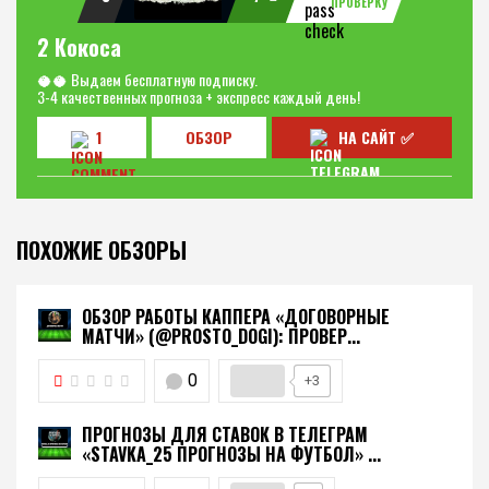
ПРОВЕРКУ
2 Кокоса
🥥🥥 Выдаем бесплатную подписку.
3-4 качественных прогноза + экспресс каждый день!
1
ОБЗОР
НА САЙТ ✅
ПОХОЖИЕ ОБЗОРЫ
ОБЗОР РАБОТЫ КАППЕРА «ДОГОВОРНЫЕ
МАТЧИ» (@PROSTO_DOGI): ПРОВЕР...
0
+3
ПРОГНОЗЫ ДЛЯ СТАВОК В ТЕЛЕГРАМ
«STAVKA_25 ПРОГНОЗЫ НА ФУТБОЛ» ...