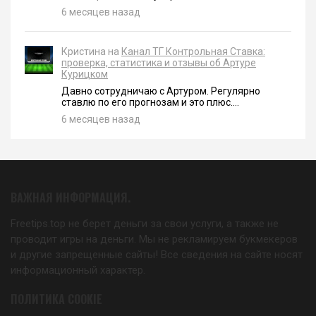
6 месяцев назад
Кристина на
Канал ТГ Контрольная Ставка:
проверка, статистика и отзывы об Артуре
Курицком
Давно сотрудничаю с Артуром. Регулярно
ставлю по его прогнозам и это плюс....
6 месяцев назад
ВАЖНАЯ ИНФОРМАЦИЯ.
Freetips.top не берет деньги за свои услуги, а также не
проводит игры на деньги. Мы не рекламируем букмекеров
и другие запрещенные сайты! Все сведения на сайте носят
информационный характер.
ПОЛИТИКА COOKIE