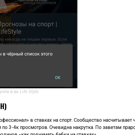
уппа в вк Life Style
Н)
рофессионал» в ставках на спорт. Сообщество насчитывает 
 по 3-4к просмотров. Очевидна накрутка. По заветам прар
юдинов «как поднимать бабки на ставках».