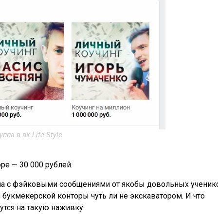
уппа в вк Life Style
ре — 30 000 рублей.
ама с фэйковыми сообщениями от якобы довольных ученик
 букмекерской конторы чуть ли не экскаватором. И что
утся на такую наживку.