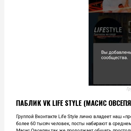
Гр
ПАБЛИК VK LIFE STYLE (МАСИС ОВСЕПЯ
Группой Вконтакте Life Style лично владеет наш «п
более 60 тысяч человек, посты набирают в среднем
Масис Овсепян так же продолжает обучать простол