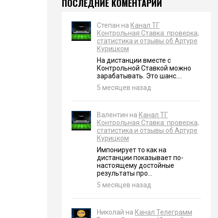
ПОСЛЕДНИЕ КОМЕНТАРИИ
Степан на
Канал ТГ
Контрольная Ставка: проверка,
статистика и отзывы об Артуре
Курицком
На дистанции вместе с
Контрольной Ставкой можно
зарабатывать. Это шанс....
5 месяцев назад
Валентин на
Канал ТГ
Контрольная Ставка: проверка,
статистика и отзывы об Артуре
Курицком
Импонирует то как на
дистанции показывает по-
настоящему достойные
результаты про...
5 месяцев назад
Николай на
Канал Телеграмм