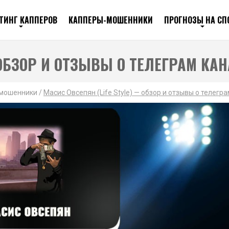
ТИНГ КАППЕРОВ
КАППЕРЫ-МОШЕННИКИ
ПРОГНОЗЫ НА СП
 ОБЗОР И ОТЗЫВЫ О ТЕЛЕГРАМ КА
мошенники
/
Масис Овсепян (Life Style) — обзор и отзывы о телегр