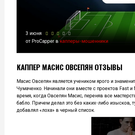
3 июня
от ProCapper в
капперы-мошенники
КАППЕР МАСИС ОВСЕПЯН ОТЗЫВЫ
Масис Овсепян является учеником ярого и знамени
Чумаченко. Начинали они вместе с проектов Fast и 
время, когда Овсепян Масис, переняв все мастерств
бабло. Причем делал это без каких-либо изысков, т
добавлял «лоха» в черный список.