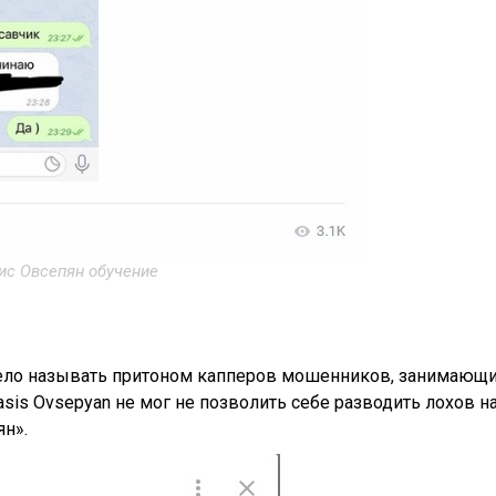
ис Овсепян обучение
ло называть притоном капперов мошенников, занимающи
asis Ovsepyan не мог не позволить себе разводить лохов н
ян».