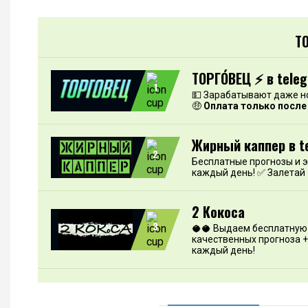
Т
ТОРГО́ВЕЦ ⚡️ в tele
1
💵 Зарабатывают даже н
🤑
Оплата только после
Жирный каппер в t
2
Бесплатные прогнозы и 
каждый день! ✅ Залетай
2 Кокоса
3
🥥🥥 Выдаем бесплатную 
качественных прогноза +
каждый день!