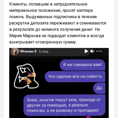
Клиенты, попавшие в затруднительное
материальное положение, просят каппера
помочь. Выдуманные подписчики в течение
раскрутки депозита переживают и сомневаются
в результате до момента получения денег. Но
Мария Маркова не подводит клиентов и всегда
выигрывает оговоренную сумму.