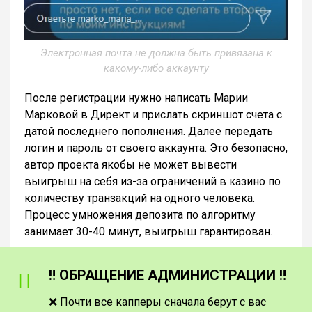
Электронная почта не должна быть привязана к
какому-либо аккаунту
После регистрации нужно написать Марии
Марковой в Директ и прислать скриншот счета с
датой последнего пополнения. Далее передать
логин и пароль от своего аккаунта. Это безопасно,
автор проекта якобы не может вывести
выигрыш на себя из-за ограничений в казино по
количеству транзакций на одного человека.
Процесс умножения депозита по алгоритму
занимает 30-40 минут, выигрыш гарантирован.
‼️ ОБРАЩЕНИЕ АДМИНИСТРАЦИИ ‼️
❌ Почти все капперы сначала берут с вас