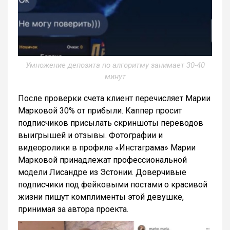
Умножение депозита по алгоритму занимает 30-40
минут
После проверки счета клиент перечисляет Марии
Марковой 30% от прибыли. Каппер просит
подписчиков присылать скриншоты переводов
выигрышей и отзывы. Фотографии и
видеоролики в профиле «Инстаграма» Марии
Марковой принадлежат профессиональной
модели Лисандре из Эстонии. Доверчивые
подписчики под фейковыми постами о красивой
жизни пишут комплименты этой девушке,
принимая за автора проекта.