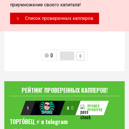
приумножение своего капитала!
Список проверенных капперов
0
0
РЕЙТИНГ ПРОВЕРЕННЫХ КАППЕРОВ!
ПРОШЕЛ
1
9
ПРОВЕРКУ
ТОРГО́ВЕЦ ⚡️ в telegram