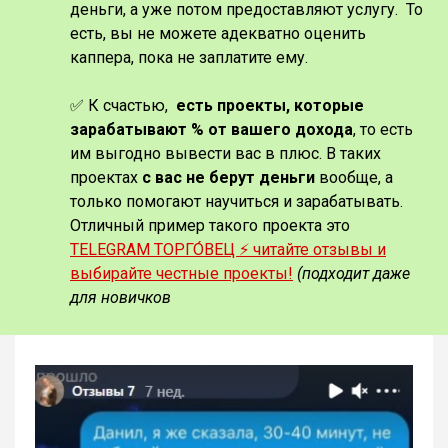
деньги, а уже потом предоставляют услугу. То
есть, вы не можете адекватно оценить
каппера, пока не заплатите ему.
✅ К счастью,
есть проекты, которые
зарабатывают % от вашего дохода
, то есть
им выгодно вывести вас в плюс. В таких
проектах
с вас не берут деньги
вообще, а
только помогают научиться и зарабатывать.
Отличный пример такого проекта это
TELEGRAM ТОРГО́ВЕЦ ⚡️ читайте отзывы и
выбирайте честные проекты!
(подходит даже
для новичков