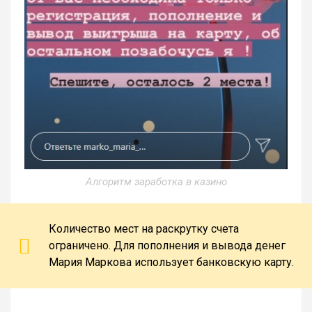
Алгоритм заработка в казино
Количество мест на раскрутку счета
ограничено. Для пополнения и вывода денег
Мария Маркова использует банковскую карту.