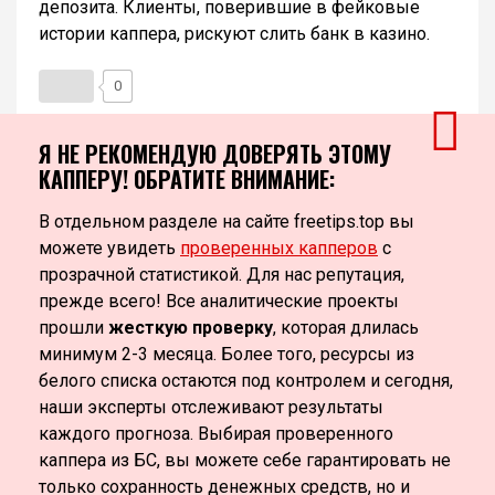
депозита. Клиенты, поверившие в фейковые
истории каппера, рискуют слить банк в казино.
0
Я НЕ РЕКОМЕНДУЮ ДОВЕРЯТЬ ЭТОМУ
КАППЕРУ! ОБРАТИТЕ ВНИМАНИЕ:
В отдельном разделе на сайте freetips.top вы
можете увидеть
проверенных капперов
с
прозрачной статистикой. Для нас репутация,
прежде всего! Все аналитические проекты
прошли
жесткую проверку
, которая длилась
минимум 2-3 месяца. Более того, ресурсы из
белого списка остаются под контролем и сегодня,
наши эксперты отслеживают результаты
каждого прогноза. Выбирая проверенного
каппера из БС, вы можете себе гарантировать не
только сохранность денежных средств, но и