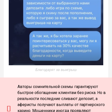
Благодарят за выигрыш
Авторы сомнительной схемы гарантируют
быстрое обогащение клиентам без риска. Но в
реальности последние сливают депозит, а
аферисты получают выплаты от партнерского
казино. Мошенники иногда проявляют