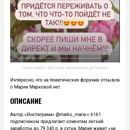
Гарантирует быстрое умножение депозита
Интересно, что на тематических форумах отзывов
о Марии Марковой нет.
ОПИСАНИЕ
Автор «Инстаграма» @marko_maria с 6161
подписчиком предлагает клиентам легкий
заработок до 79 340 р. в сутки. Мария живет «на