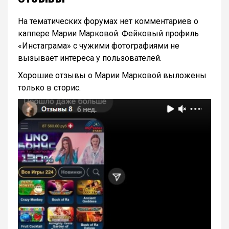
На тематических форумах нет комментариев о
каппере Марии Марковой. Фейковый профиль
«Инстаграма» с чужими фотографиями не
вызывает интереса у пользователей.
Хорошие отзывы о Марии Марковой выложены
только в сторис.