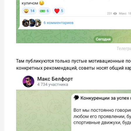
Телегр
Там публикуются только пустые мотивационные пост
конкретных рекомендаций, советы носят общий хар