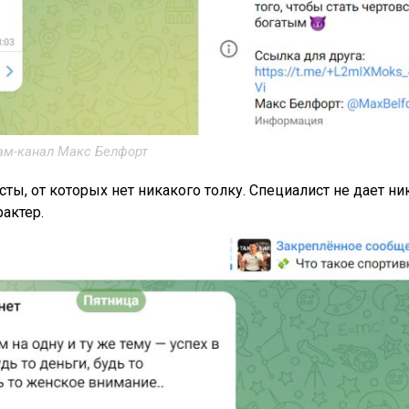
ам-канал Макс Белфорт
ы, от которых нет никакого толку. Специалист не дает ни
актер.