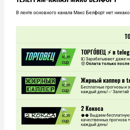
В ленте основного канала Макс Белфорт нет никако
Т
ТОРГО́ВЕЦ ⚡️ в tele
1
💵 Зарабатывают даже н
🤑
Оплата только после
Жирный каппер в t
2
Бесплатные прогнозы и 
каждый день! ✅ Залетай
2 Кокоса
3
🥥🥥 Выдаем бесплатную 
качественных прогноза +
каждый день!