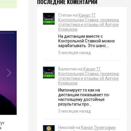
ПОСЛЕДНИЕ КОМЕНТАРИИ
Степан на
Канал ТГ
Контрольная Ставка: проверка,
статистика и отзывы об Артуре
Курицком
На дистанции вместе с
Контрольной Ставкой можно
зарабатывать. Это шанс....
5 месяцев назад
Валентин на
Канал ТГ
Контрольная Ставка: проверка,
статистика и отзывы об Артуре
Курицком
Импонирует то как на
дистанции показывает по-
настоящему достойные
результаты про...
5 месяцев назад
Николай на
Канал Телеграмм