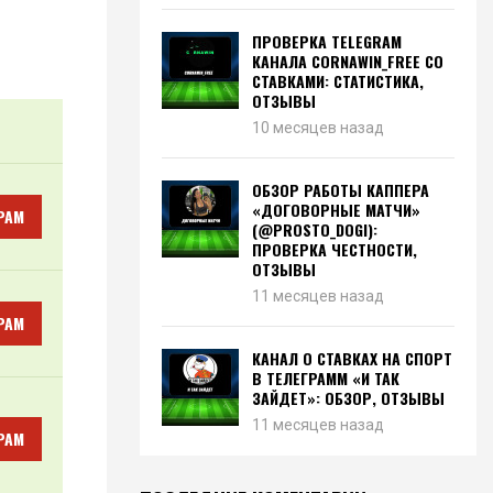
ПРОВЕРКА TELEGRAM
КАНАЛА CORNAWIN_FREE СО
СТАВКАМИ: СТАТИСТИКА,
ОТЗЫВЫ
10 месяцев назад
ОБЗОР РАБОТЫ КАППЕРА
«ДОГОВОРНЫЕ МАТЧИ»
РАМ
(@PROSTO_DOGI):
ПРОВЕРКА ЧЕСТНОСТИ,
ОТЗЫВЫ
11 месяцев назад
РАМ
КАНАЛ О СТАВКАХ НА СПОРТ
В ТЕЛЕГРАММ «И ТАК
ЗАЙДЕТ»: ОБЗОР, ОТЗЫВЫ
11 месяцев назад
РАМ