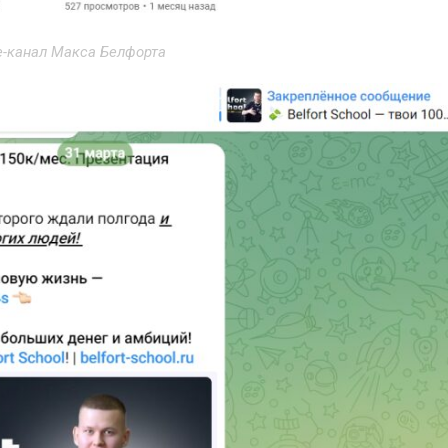
e-канал Макса Белфорта