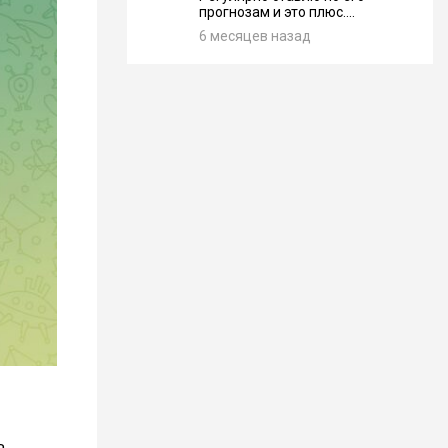
прогнозам и это плюс....
6 месяцев назад