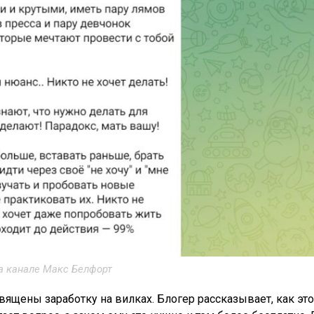
а канале Макс Белфорт
вящены заработку на вилках. Блогер рассказывает, как это