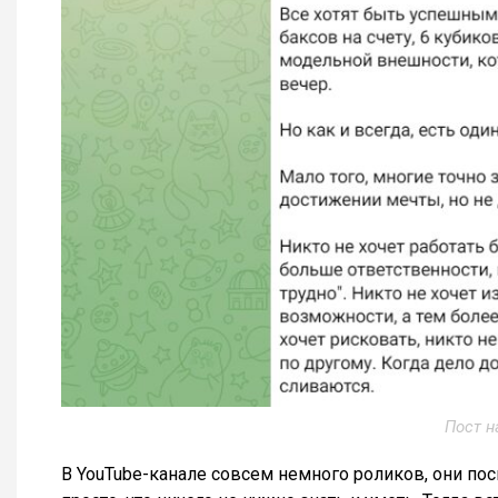
Пост н
В YouTube-канале совсем немного роликов, они пос