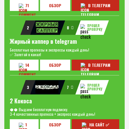
71
ОБЗОР
В ТЕЛЕГРАМ
ПРОШЕЛ
2
8
ПРОВЕРКУ
Жирный каппер в telegram
Бесплатные прогнозы и экспрессы каждый день!
✅ Залетай в канал!
14
ОБЗОР
В ТЕЛЕГРАМ
ПРОШЕЛ
3
7
ПРОВЕРКУ
2 Кокоса
🥥🥥 Выдаем бесплатную подписку.
3-4 качественных прогноза + экспресс каждый день!
1
ОБЗОР
НА САЙТ ✅