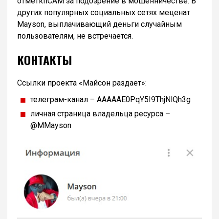
отметкпCAM за подозрение в мошенничестве. В
других популярных социальных сетях меценат
Mayson, выплачивающий деньги случайным
пользователям, не встречается.
КОНТАКТЫ
Ссылки проекта «Майсон раздает»:
телеграм-канал – AAAAAE0PqY5I9ThjNlQh3g
личная страница владельца ресурса –
@MMayson