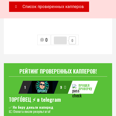
Список проверенных капперов
0
0
РЕЙТИНГ ПРОВЕРЕННЫХ КАППЕРОВ!
ПРОШЕЛ
1
9
ПРОВЕРКУ
ТОРГО́ВЕЦ ⚡️ в telegram
✅
Не беру деньги наперед
💵 Оплата после результата!