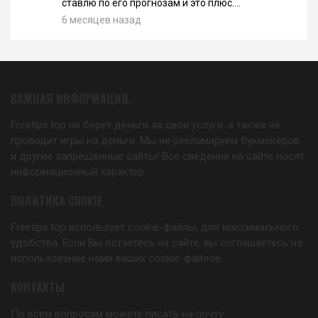
ставлю по его прогнозам и это плюс....
6 месяцев назад
ВАЖНАЯ ИНФОРМАЦИЯ.
Freetips.top не берет деньги за свои услуги, а также не
проводит игры на деньги. Мы не рекламируем букмекеров
и другие запрещенные сайты! Все сведения на сайте носят
информационный характер.
ПОЛИТИКА COOKIE
Freetips.top использует cookie-файлы, для максимального
удобства. Если Вы остаетесь на сайте, вы соглашаетесь на
использование нами ваших cookie-файлов.
КОНТАКТЫ
По всем вопросам можете писать на почту