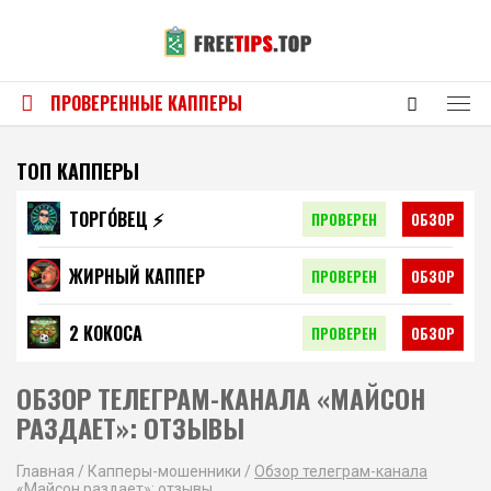
ПРОВЕРЕННЫЕ КАППЕРЫ
ТОП КАППЕРЫ
ТОРГО́ВЕЦ ⚡️
ПРОВЕРЕН
ОБЗОР
ЖИРНЫЙ КАППЕР
ПРОВЕРЕН
ОБЗОР
2 КОКОСА
ПРОВЕРЕН
ОБЗОР
ОБЗОР ТЕЛЕГРАМ-КАНАЛА «МАЙСОН
РАЗДАЕТ»: ОТЗЫВЫ
Главная
/
Капперы-мошенники
/
Обзор телеграм-канала
«Майсон раздает»: отзывы