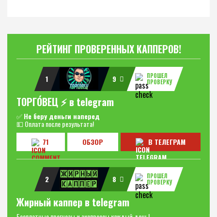
РЕЙТИНГ ПРОВЕРЕННЫХ КАППЕРОВ!
ПРОШЕЛ
1
9
ПРОВЕРКУ
ТОРГО́ВЕЦ ⚡️ в telegram
✅
Не беру деньги наперед
💵 Оплата после результата!
71
ОБЗОР
В ТЕЛЕГРАМ
ПРОШЕЛ
2
8
ПРОВЕРКУ
Жирный каппер в telegram
Бесплатные прогнозы и экспрессы каждый день!