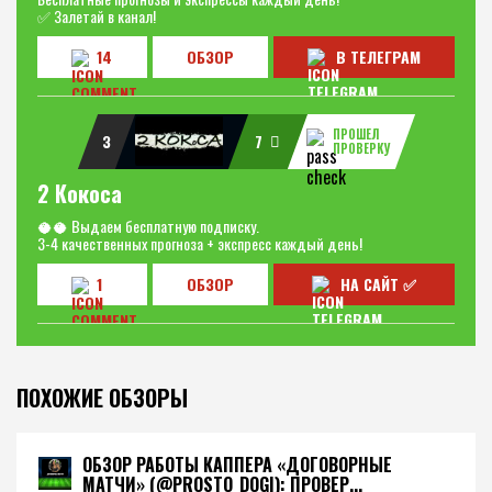
✅ Залетай в канал!
14
ОБЗОР
В ТЕЛЕГРАМ
ПРОШЕЛ
3
7
ПРОВЕРКУ
2 Кокоса
🥥🥥 Выдаем бесплатную подписку.
3-4 качественных прогноза + экспресс каждый день!
1
ОБЗОР
НА САЙТ ✅
ПОХОЖИЕ ОБЗОРЫ
ОБЗОР РАБОТЫ КАППЕРА «ДОГОВОРНЫЕ
МАТЧИ» (@PROSTO_DOGI): ПРОВЕР...