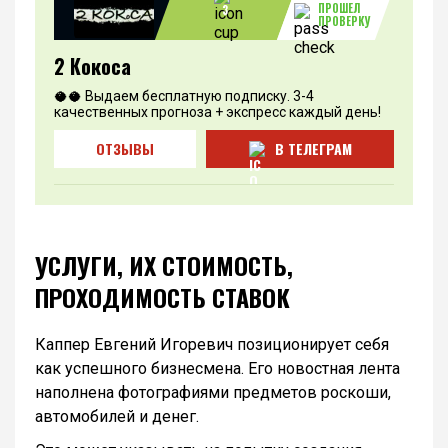
ПРОШЕЛ
3
ПРОВЕРКУ
2 Кокоса
🥥🥥 Выдаем бесплатную подписку. 3-4
качественных прогноза + экспресс каждый день!
ОТЗЫВЫ
В ТЕЛЕГРАМ
УСЛУГИ, ИХ СТОИМОСТЬ,
ПРОХОДИМОСТЬ СТАВОК
Каппер Евгений Игоревич позиционирует себя
как успешного бизнесмена. Его новостная лента
наполнена фотографиями предметов роскоши,
автомобилей и денег.