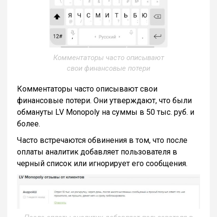
Комментаторы часто описывают
свои финансовые потери
Комментаторы часто описывают свои
финансовые потери. Они утверждают, что были
обмануты LV Monopoly на суммы в 50 тыс. руб. и
более.
Часто встречаются обвинения в том, что после
оплаты аналитик добавляет пользователя в
черный список или игнорирует его сообщения.