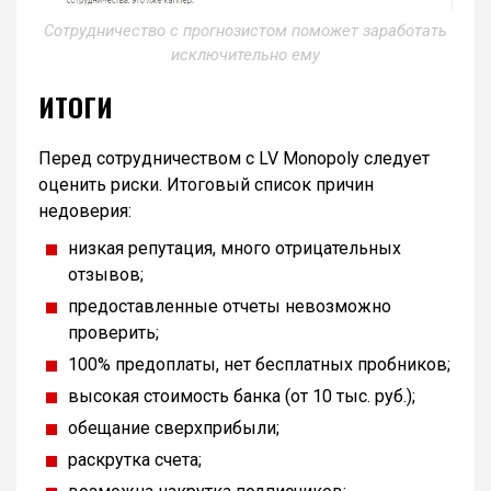
Сотрудничество с прогнозистом поможет заработать
исключительно ему
ИТОГИ
Перед сотрудничеством с LV Monopoly следует
оценить риски. Итоговый список причин
недоверия:
низкая репутация, много отрицательных
отзывов;
предоставленные отчеты невозможно
проверить;
100% предоплаты, нет бесплатных пробников;
высокая стоимость банка (от 10 тыс. руб.);
обещание сверхприбыли;
раскрутка счета;