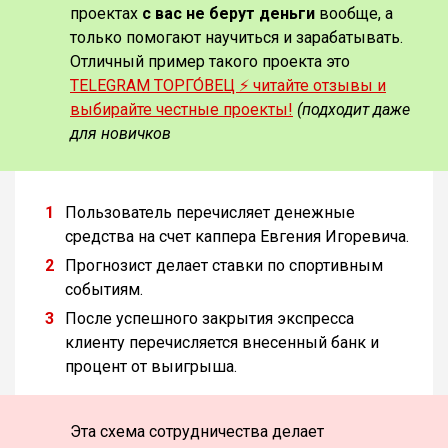
проектах
с вас не берут деньги
вообще, а
только помогают научиться и зарабатывать.
Отличный пример такого проекта это
TELEGRAM ТОРГО́ВЕЦ ⚡️ читайте отзывы и
выбирайте честные проекты!
(подходит даже
для новичков
Пользователь перечисляет денежные
средства на счет каппера Евгения Игоревича.
Прогнозист делает ставки по спортивным
событиям.
После успешного закрытия экспресса
клиенту перечисляется внесенный банк и
процент от выигрыша.
Эта схема сотрудничества делает