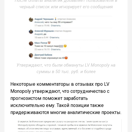
После оплаты аналитик добавляет пользователя в
черный список или игнорирует его сообщения
Утверждают, что были обмануты LV Monopoly на
суммы в 50 тыс. руб. и более
Некоторые комментаторы в отзывах про LV
Monopoly утверждают, что сотрудничество с
прогнозистом поможет заработать
исключительно ему. Такой позиции также
придерживаются многие аналитические проекты.