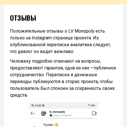
ОТЗЫВЫ
Положительные отзывы о LV Monopoly есть
только на Instagram-странице проекта. Из
опубликованной переписки аналитика следует,
что диалог он ведет вежливо.
Человеку подробно отвечают на вопросы,
предоставляют гарантии, одна из них —публичное
сотрудничество. Переписки и денежные
переводы публикуются в сторис проекта, чтобы
пользователь был спокоен за сохранность своих
средств.