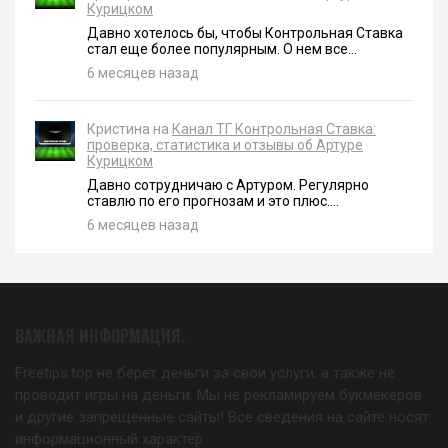
Курицком
Давно хотелось бы, чтобы Контрольная Ставка
стал еще более популярным. О нем все...
6 месяцев назад
Кристина на
Канал ТГ Контрольная Ставка:
проверка, статистика и отзывы об Артуре
Курицком
Давно сотрудничаю с Артуром. Регулярно
ставлю по его прогнозам и это плюс....
6 месяцев назад
ВАЖНАЯ ИНФОРМАЦИЯ.
Freetips.top не берет деньги за свои услуги, а также не
проводит игры на деньги. Мы не рекламируем букмекеров
и другие запрещенные сайты! Все сведения на сайте носят
информационный характер.