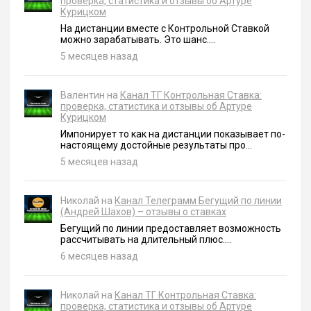
проверка, статистика и отзывы об Артуре
Курицком
На дистанции вместе с Контрольной Ставкой
можно зарабатывать. Это шанс....
5 месяцев назад
Валентин на
Канал ТГ Контрольная Ставка:
проверка, статистика и отзывы об Артуре
Курицком
Импонирует то как на дистанции показывает по-
настоящему достойные результаты про...
5 месяцев назад
Николай на
Канал Телеграмм Бегущий по линии
(Андрей Шахов) – отзывы о ставках
Бегущий по линии предоставляет возможность
рассчитывать на длительный плюс....
6 месяцев назад
Николай на
Канал ТГ Контрольная Ставка:
проверка, статистика и отзывы об Артуре