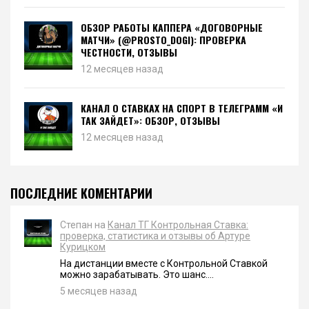
ОБЗОР РАБОТЫ КАППЕРА «ДОГОВОРНЫЕ
МАТЧИ» (@PROSTO_DOGI): ПРОВЕРКА
ЧЕСТНОСТИ, ОТЗЫВЫ
12 месяцев назад
КАНАЛ О СТАВКАХ НА СПОРТ В ТЕЛЕГРАММ «И
ТАК ЗАЙДЕТ»: ОБЗОР, ОТЗЫВЫ
12 месяцев назад
ПОСЛЕДНИЕ КОМЕНТАРИИ
Степан на
Канал ТГ Контрольная Ставка:
проверка, статистика и отзывы об Артуре
Курицком
На дистанции вместе с Контрольной Ставкой
можно зарабатывать. Это шанс....
5 месяцев назад