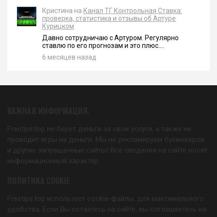
Кристина на
Канал ТГ Контрольная Ставка:
проверка, статистика и отзывы об Артуре
Курицком
Давно сотрудничаю с Артуром. Регулярно
ставлю по его прогнозам и это плюс....
6 месяцев назад
ВАЖНАЯ ИНФОРМАЦИЯ.
Freetips.top не берет деньги за свои услуги, а также не
проводит игры на деньги. Мы не рекламируем букмекеров
и другие запрещенные сайты! Все сведения на сайте носят
информационный характер.
ПОЛИТИКА COOKIE
Freetips.top использует cookie-файлы, для максимального
удобства. Если Вы остаетесь на сайте, вы соглашаетесь на