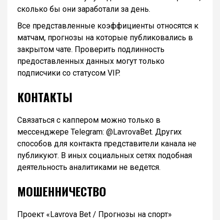
сколько бы они заработали за день.
Все представленные коэффициенты относятся к
матчам, прогнозы на которые публиковались в
закрытом чате. Проверить подлинность
предоставленных данных могут только
подписчики со статусом VIP.
КОНТАКТЫ
Связаться с каппером можно только в
мессенджере Telegram: @LavrovaBet. Других
способов для контакта представители канала не
публикуют. В иных социальных сетях подобная
деятельность аналитиками не ведется.
МОШЕННИЧЕСТВО
Проект «Lavrova Bet / Прогнозы на спорт»