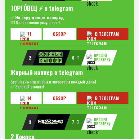
ТОРГО́ВЕЦ ⚡️ в telegram
✅
Не беру деньги наперед
💵 Оплата после результата!
71
ОБЗОР
В ТЕЛЕГРАМ
ПРОШЕЛ
2
8
ПРОВЕРКУ
Жирный каппер в telegram
Бесплатные прогнозы и экспрессы каждый день!
✅ Залетай в канал!
14
ОБЗОР
В ТЕЛЕГРАМ
ПРОШЕЛ
3
7
ПРОВЕРКУ
2 Кокоса