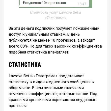
Стоимость услуг Lavrova Bet в
«Телеграме»
За эти деньги подписчик получает пожизненный
доступ к уникальным ставкам. В день
публикуется не менее 10 прогнозов, а заходит
всего 80%. Но для таких высоких коэффициентов
подобная статистика впечатляет.
СТАТИСТИКА
Lavrova Bet в «Телеграме» представляет
статистику в виде ежедневного сообщения в
общем чате. В нем зелеными галочками
отмечены коэффициенты, которые зашли. Под
красными крестиками скрываются неудачные
прогнозы.