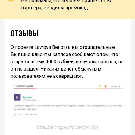
БК понимали, что человек пришел от их
партнера, вводится промокод.
ОТЗЫВЫ
О проекте Lavrova Bet отзывы отрицательные.
Бывшие клиенты каппера сообщают о том, что
отправили ему 4000 рублей, получили прогноз, но
он не зашел. Никаких денег обманутым
пользователям не возвращают.
Отзывы о проекте Lavrova Bet