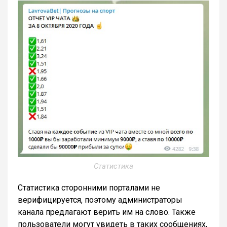
Статистика
Статистика сторонними порталами не
верифицируется, поэтому администраторы
канала предлагают верить им на слово. Также
пользователи могут увидеть в таких сообщениях,