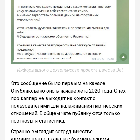
Информация о деятельности проекта Lavrova Bet
Это сообщение было первым на канале.
Опубликовано оно в начале лета 2020 года. С тех
пор каппер не выходит на контакт с
пользователями для налаживания партнерских
отношений. В общем чате публикуются только
прогнозы и статистика.
Странно выглядит сотрудничество
администратора канала с букмекерскими