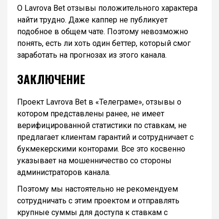
О Lavrova Bet отзывы положительного характера
найти трудно. Даже каппер не публикует
подобное в общем чате. Поэтому невозможно
понять, есть ли хоть один беттер, который смог
заработать на прогнозах из этого канала.
ЗАКЛЮЧЕНИЕ
Проект Lavrova Bet в «Телеграме», отзывы о
котором представлены ранее, не имеет
верифицированной статистики по ставкам, не
предлагает клиентам гарантий и сотрудничает с
букмекерскими конторами. Все это косвенно
указывает на мошенничество со стороны
администраторов канала.
Поэтому мы настоятельно не рекомендуем
сотрудничать с этим проектом и отправлять
крупные суммы для доступа к ставкам с