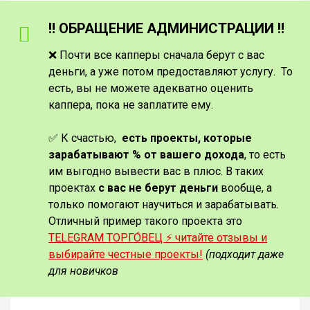
‼️ ОБРАЩЕНИЕ АДМИНИСТРАЦИИ ‼️
❌ Почти все капперы сначала берут с вас
деньги, а уже потом предоставляют услугу. То
есть, вы не можете адекватно оценить
каппера, пока не заплатите ему.
✅ К счастью,
есть проекты, которые
зарабатывают % от вашего дохода
, то есть
им выгодно вывести вас в плюс. В таких
проектах
с вас не берут деньги
вообще, а
только помогают научиться и зарабатывать.
Отличный пример такого проекта это
TELEGRAM ТОРГО́ВЕЦ ⚡️ читайте отзывы и
выбирайте честные проекты!
(подходит даже
для новичков