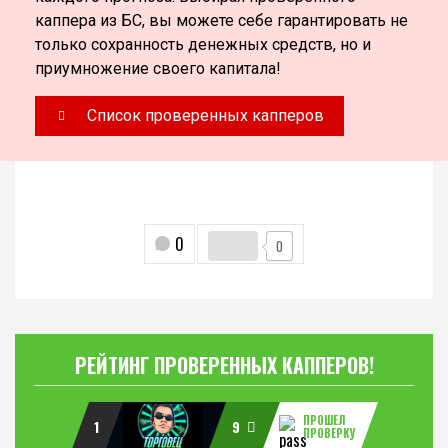
каппера из БС, вы можете себе гарантировать не
только сохранность денежных средств, но и
приумножение своего капитала!
Список проверенных капперов
0
0
РЕЙТИНГ ПРОВЕРЕННЫХ КАППЕРОВ!
ПРОШЕЛ
1
9
ПРОВЕРКУ