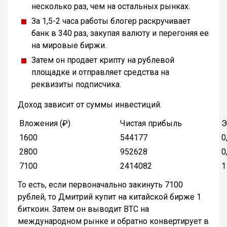
несколько раз, чем на остальных рынках.
За 1,5-2 часа работы блогер раскручивает
банк в 340 раз, закупая валюту и перегоняя ее
на мировые биржи.
Затем он продает крипту на рублевой
площадке и отправляет средства на
реквизиты подписчика.
Доход зависит от суммы инвестиций.
Вложения (₽)
Чистая прибыль
Э
1600
544177
0
2800
952628
0
7100
2414082
1
То есть, если первоначально закинуть 7100
рублей, то Дмитрий купит на китайской бирже 1
биткоин. Затем он выводит BTC на
международном рынке и обратно конвертирует в