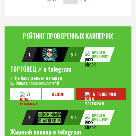
РЕЙТИНГ ПРОВЕРЕННЫХ КАППЕРОВ!
ПРОШЕЛ
1
9
ПРОВЕРКУ
ТОРГО́ВЕЦ ⚡️ в telegram
✅
Не беру деньги наперед
💵 Оплата после результата!
71
ОБЗОР
В ТЕЛЕГРАМ
ПРОШЕЛ
2
8
ПРОВЕРКУ
Жирный каппер в telegram