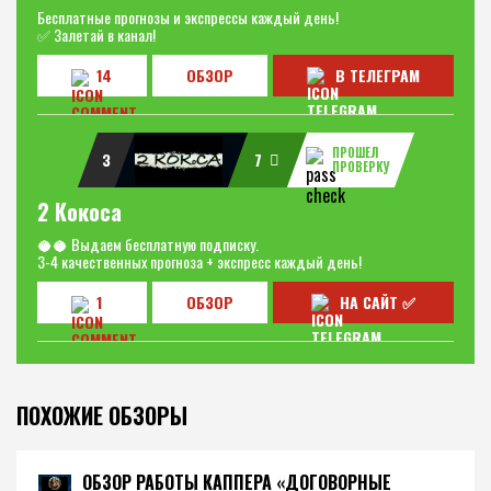
Бесплатные прогнозы и экспрессы каждый день!
✅ Залетай в канал!
14
ОБЗОР
В ТЕЛЕГРАМ
ПРОШЕЛ
3
7
ПРОВЕРКУ
2 Кокоса
🥥🥥 Выдаем бесплатную подписку.
3-4 качественных прогноза + экспресс каждый день!
1
ОБЗОР
НА САЙТ ✅
ПОХОЖИЕ ОБЗОРЫ
ОБЗОР РАБОТЫ КАППЕРА «ДОГОВОРНЫЕ