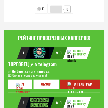
0
0
РЕЙТИНГ ПРОВЕРЕННЫХ КАППЕРОВ!
ПРОШЕЛ
1
9
ПРОВЕРКУ
ТОРГО́ВЕЦ ⚡️ в telegram
✅
Не беру деньги наперед
💵 Оплата после результата!
71
ОБЗОР
В ТЕЛЕГРАМ
ПРОШЕЛ
2
8
ПРОВЕРКУ