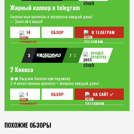
Жирный каппер в telegram
Бесплатные прогнозы и экспрессы каждый день!
✅ Залетай в канал!
14
ОБЗОР
В ТЕЛЕГРАМ
ПРОШЕЛ
3
7
ПРОВЕРКУ
2 Кокоса
🥥🥥 Выдаем бесплатную подписку.
3-4 качественных прогноза + экспресс каждый день!
1
ОБЗОР
НА САЙТ ✅
ПОХОЖИЕ ОБЗОРЫ