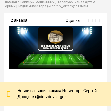
Главная
/
Капперы-мошенники
/
Телеграм-канал Артём
Горный | Будни Инвестора (@gorniy_artem): отзывы
12 января
Новое название канала Инвестор | Сергей
Дроздов (@drozdovserge)