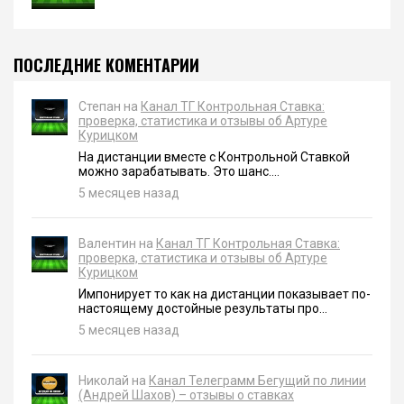
ПОСЛЕДНИЕ КОМЕНТАРИИ
Степан на
Канал ТГ Контрольная Ставка:
проверка, статистика и отзывы об Артуре
Курицком
На дистанции вместе с Контрольной Ставкой
можно зарабатывать. Это шанс....
5 месяцев назад
Валентин на
Канал ТГ Контрольная Ставка:
проверка, статистика и отзывы об Артуре
Курицком
Импонирует то как на дистанции показывает по-
настоящему достойные результаты про...
5 месяцев назад
Николай на
Канал Телеграмм Бегущий по линии
(Андрей Шахов) – отзывы о ставках