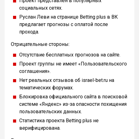
Проект представлен в популярных
социальных сетях.
Руслан Леви на странице Betting plus в ВК
предлагает прогнозы с оплатой после
прохода.
Отрицательные стороны:
Отсутствие бесплатных прогнозов на сайте.
Проект группы не имеет «Пользовательского
соглашения».
Нет реальных отзывов об israel-bet.ru на
тематических форумах.
Блокировка официального сайта в поисковой
системе «Яндекс» из-за опасности похищения
пользовательских данных.
Статистика проекта Betting plus не
верифицирована.