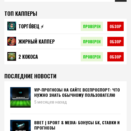
ТОП КАППЕРЫ
ТОРГО́ВЕЦ ⚡️
ПРОВЕРЕН
ОБЗОР
ЖИРНЫЙ КАППЕР
ПРОВЕРЕН
ОБЗОР
2 КОКОСА
ПРОВЕРЕН
ОБЗОР
ПОСЛЕДНИЕ НОВОСТИ
VIP-ПРОГНОЗЫ НА САЙТЕ ВСЕПРОСПОРТ: ЧТО
НУЖНО ЗНАТЬ ОБЫЧНОМУ ПОЛЬЗОВАТЕЛЮ
5 месяцев назад
BBET | SPORT & MEDIA: БОНУСЫ БК, СТАВКИ И
ПРОГНОЗЫ