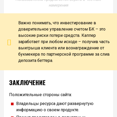
намерения
Важно понимать, что инвестирование в
доверительное управление счетом БК – это
высокие риски потери средств. Каппер
заработает при любом исходе – получив часть
выигрыша клиента или вознаграждение от
букмекера по партнерской программе за слив
депозита беттера.
ЗАКЛЮЧЕНИЕ
Положительные стороны сайта:
Владельцы ресурса дают развернутую
информацию о своем продукте.