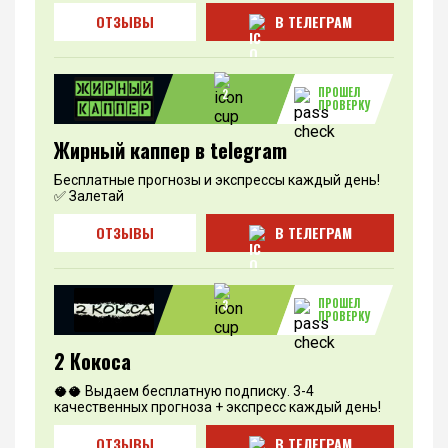
ОТЗЫВЫ
В ТЕЛЕГРАМ
ПРОШЕЛ
2
ПРОВЕРКУ
Жирный каппер в telegram
Бесплатные прогнозы и экспрессы каждый день!
✅ Залетай
ОТЗЫВЫ
В ТЕЛЕГРАМ
ПРОШЕЛ
3
ПРОВЕРКУ
2 Кокоса
🥥🥥 Выдаем бесплатную подписку. 3-4
качественных прогноза + экспресс каждый день!
ОТЗЫВЫ
В ТЕЛЕГРАМ