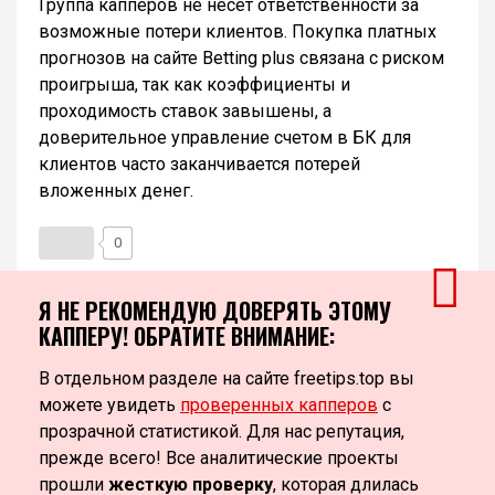
Группа капперов не несет ответственности за
возможные потери клиентов. Покупка платных
прогнозов на сайте Betting plus связана с риском
проигрыша, так как коэффициенты и
проходимость ставок завышены, а
доверительное управление счетом в БК для
клиентов часто заканчивается потерей
вложенных денег.
0
Я НЕ РЕКОМЕНДУЮ ДОВЕРЯТЬ ЭТОМУ
КАППЕРУ! ОБРАТИТЕ ВНИМАНИЕ:
В отдельном разделе на сайте freetips.top вы
можете увидеть
проверенных капперов
с
прозрачной статистикой. Для нас репутация,
прежде всего! Все аналитические проекты
прошли
жесткую проверку
, которая длилась