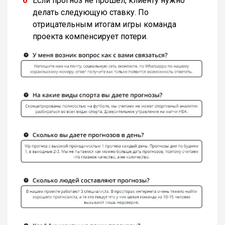
Если прогноз не прошел, клиенту нужно
делать следующую ставку. По
отрицательным итогам игры команда
проекта компенсирует потери.