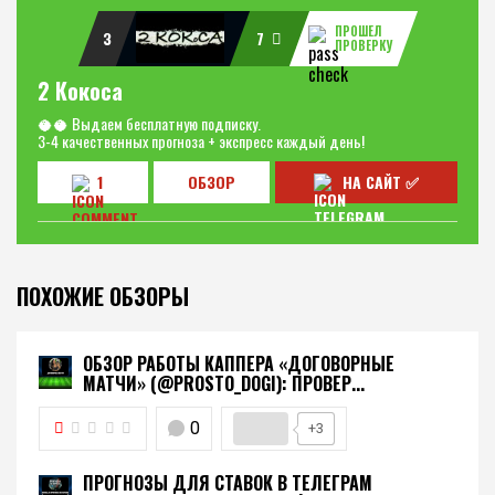
ПРОШЕЛ
3
7
ПРОВЕРКУ
2 Кокоса
🥥🥥 Выдаем бесплатную подписку.
3-4 качественных прогноза + экспресс каждый день!
1
ОБЗОР
НА САЙТ ✅
ПОХОЖИЕ ОБЗОРЫ
ОБЗОР РАБОТЫ КАППЕРА «ДОГОВОРНЫЕ
МАТЧИ» (@PROSTO_DOGI): ПРОВЕР...
0
+3
ПРОГНОЗЫ ДЛЯ СТАВОК В ТЕЛЕГРАМ