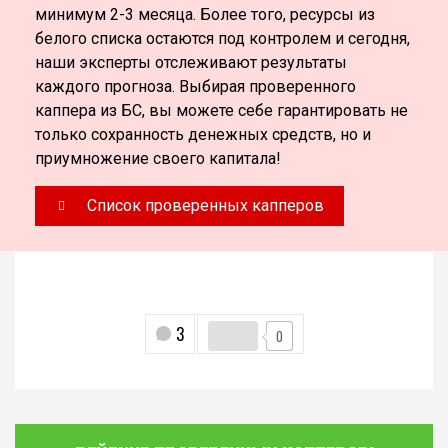
минимум 2-3 месяца. Более того, ресурсы из
белого списка остаются под контролем и сегодня,
наши эксперты отслеживают результаты
каждого прогноза. Выбирая проверенного
каппера из БС, вы можете себе гарантировать не
только сохранность денежных средств, но и
приумножение своего капитала!
Список проверенных капперов
3
0