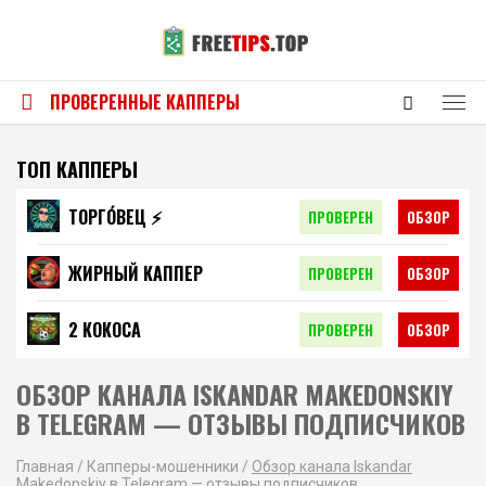
ПРОВЕРЕННЫЕ КАППЕРЫ
ТОП КАППЕРЫ
ТОРГО́ВЕЦ ⚡️
ПРОВЕРЕН
ОБЗОР
ЖИРНЫЙ КАППЕР
ПРОВЕРЕН
ОБЗОР
2 КОКОСА
ПРОВЕРЕН
ОБЗОР
ОБЗОР КАНАЛА ISKANDAR MAKEDONSKIY
В TELEGRAM — ОТЗЫВЫ ПОДПИСЧИКОВ
Главная
/
Капперы-мошенники
/
Обзор канала Iskandar
Makedonskiy в Telegram — отзывы подписчиков