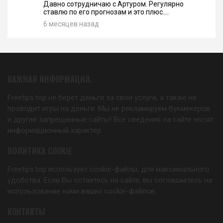
Давно сотрудничаю с Артуром. Регулярно
ставлю по его прогнозам и это плюс....
6 месяцев назад
ВАЖНАЯ ИНФОРМАЦИЯ.
Freetips.top не берет деньги за свои услуги, а также не
проводит игры на деньги. Мы не рекламируем букмекеров
и другие запрещенные сайты! Все сведения на сайте носят
информационный характер.
ПОЛИТИКА COOKIE
Freetips.top использует cookie-файлы, для максимального
удобства. Если Вы остаетесь на сайте, вы соглашаетесь на
использование нами ваших cookie-файлов.
КОНТАКТЫ