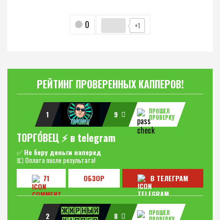
0
+1
РЕЙТИНГ ПРОВЕРЕННЫХ КАППЕРОВ!
ПРОШЕЛ
1
9
ПРОВЕРКУ
ТОРГО́ВЕЦ ⚡️ в telegram
✅
Не беру деньги наперед
💵 Оплата после результата!
71
ОБЗОР
В ТЕЛЕГРАМ
ПРОШЕЛ
2
8
ПРОВЕРКУ