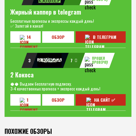
Жирный каппер в telegram
Бесплатные прогнозы и экспрессы каждый день!
✅ Залетай в канал!
14
ОБЗОР
В ТЕЛЕГРАМ
ПРОШЕЛ
3
7
ПРОВЕРКУ
2 Кокоса
🥥🥥 Выдаем бесплатную подписку.
3-4 качественных прогноза + экспресс каждый день!
1
ОБЗОР
НА САЙТ ✅
ПОХОЖИЕ ОБЗОРЫ