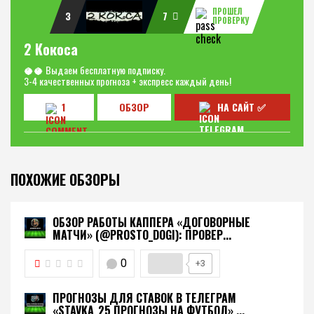
ПРОШЕЛ
3
7
ПРОВЕРКУ
2 Кокоса
🥥🥥 Выдаем бесплатную подписку.
3-4 качественных прогноза + экспресс каждый день!
1
ОБЗОР
НА САЙТ ✅
ПОХОЖИЕ ОБЗОРЫ
ОБЗОР РАБОТЫ КАППЕРА «ДОГОВОРНЫЕ
МАТЧИ» (@PROSTO_DOGI): ПРОВЕР...
0
+3
ПРОГНОЗЫ ДЛЯ СТАВОК В ТЕЛЕГРАМ
«STAVKA_25 ПРОГНОЗЫ НА ФУТБОЛ» ...