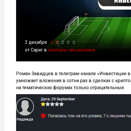
3 декабря
от Caper в
капперы-мошенники
Роман Завидцев в телеграм-канале «Инвестиции в 
умножает вложения в сотни раз в сделках с крипт
на тематических форумах только отрицательные.