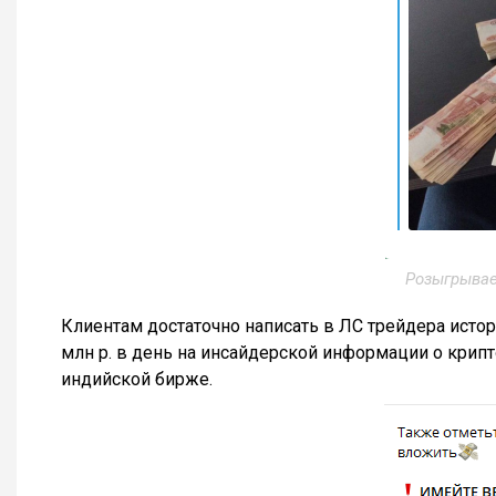
Розыгрывает
Клиентам достаточно написать в ЛС трейдера исто
млн р. в день на инсайдерской информации о крипт
индийской бирже.