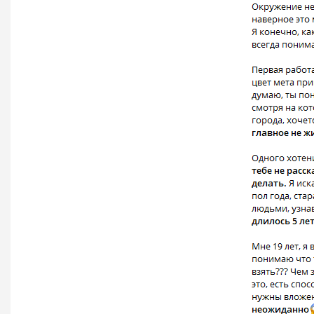
Учим абсолю
Полная вер