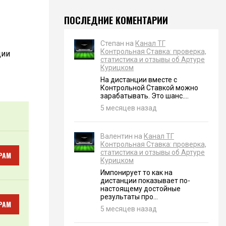
ПОСЛЕДНИЕ КОМЕНТАРИИ
Степан на
Канал ТГ
Контрольная Ставка: проверка,
ции
статистика и отзывы об Артуре
Курицком
На дистанции вместе с
Контрольной Ставкой можно
зарабатывать. Это шанс....
5 месяцев назад
Валентин на
Канал ТГ
Контрольная Ставка: проверка,
статистика и отзывы об Артуре
РАМ
Курицком
Импонирует то как на
дистанции показывает по-
настоящему достойные
результаты про...
РАМ
5 месяцев назад