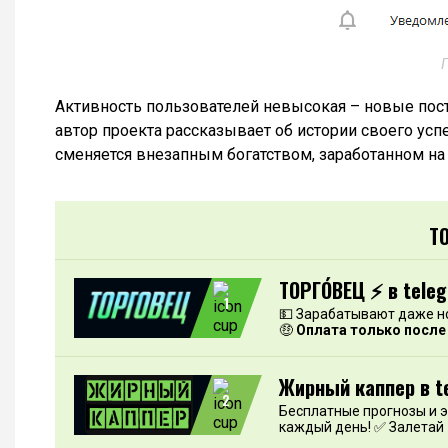
П
Активность пользователей невысокая – новые пост
автор проекта рассказывает об истории своего усп
сменяется внезапным богатством, заработанном на
Т
ТОРГО́ВЕЦ ⚡️ в tele
1
💵 Зарабатывают даже н
🤑
Оплата только после
Жирный каппер в t
2
Бесплатные прогнозы и 
каждый день! ✅ Залетай