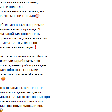
тно бесплатно
ификация статистики
ОТЗЫВЫ
ТЕЛЕГРАМ