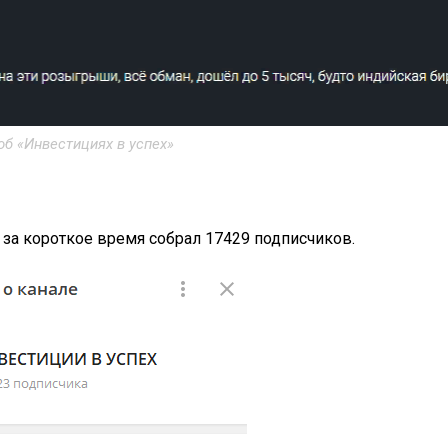
б «Инвестициях в успех»
 и за короткое время собрал 17429 подписчиков.