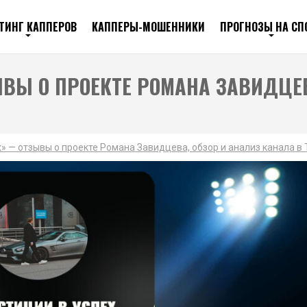
ТИНГ КАППЕРОВ
КАППЕРЫ-МОШЕННИКИ
ПРОГНОЗЫ НА СП
ВЫ О ПРОЕКТЕ РОМАНА ЗАВИДЦЕВ
» — отзывы о проекте Романа Завидцева, обзор и анализ канала в