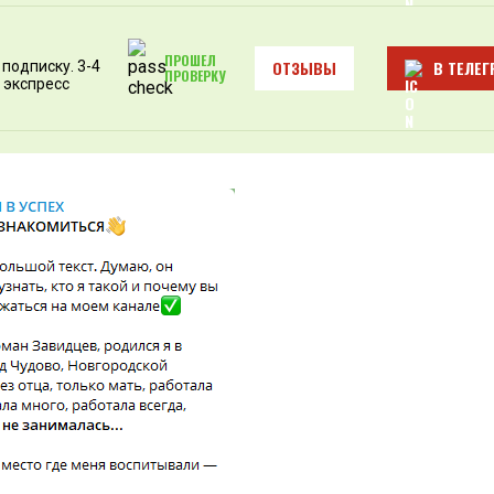
ПРОШЕЛ
ОТЗЫВЫ
В ТЕЛЕГ
подписку. 3-4
ПРОВЕРКУ
 экспресс
ГО́ВЕЦ ⚡️ В TELEGRAM
Бесплат
М ДЕНЬГИ НАПЕРЕД ✅ ОПЛАТА
ЕЗУЛЬТАТА!
я полных новичков
ды уже в первый день