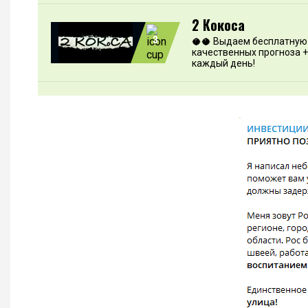
2 Кокоса
3
🥥🥥 Выдаем бесплатную 
качественных прогноза +
каждый день!
РЕКЛАМА
ТОР
НЕ БЕРЕ
ПОСЛЕ Р
Подходит дл
Первые дохо