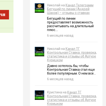
Николай на
Канал Телеграмм
Бегущий по линии (Андрей
Шахов) – отзывы о ставках
РАМ
Бегущий по линии
предоставляет возможность
рассчитывать на длительный
плюс....
×
6 месяцев назад
Николай на
Канал ТГ
Контрольная Ставка: проверка,
статистика и отзывы об Артуре
но ✅
Курицком
Давно хотелось бы, чтобы
Контрольная Ставка стал еще
более популярным. О нем все...
6 месяцев назад
Кристина на
Канал ТГ
Контрольная Ставка: проверка,
статистика и отзывы об Артуре
Курицком