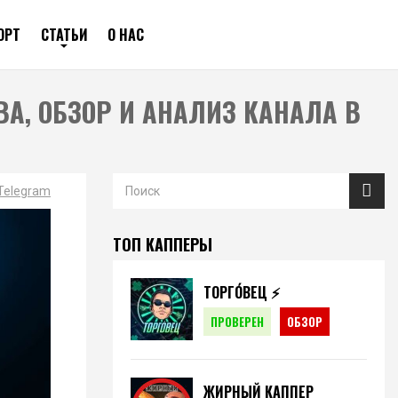
ОРТ
СТАТЬИ
О НАС
А, ОБЗОР И АНАЛИЗ КАНАЛА В
 Telegram
ТОП КАППЕРЫ
ТОРГО́ВЕЦ ⚡️
ПРОВЕРЕН
ОБЗОР
ЖИРНЫЙ КАППЕР