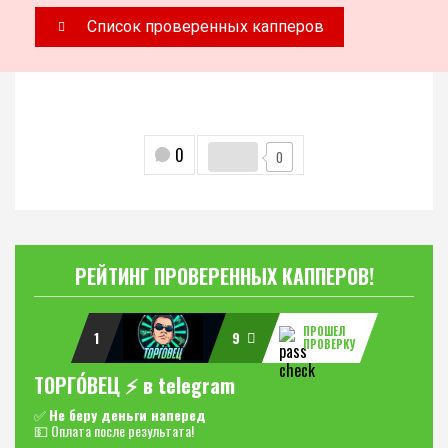
Список проверенных капперов
0
0
РЕЙТИНГ ПРОВЕРЕННЫХ КАППЕРОВ!
ПРОШЕЛ
1
9
ПРОВЕРКУ
ТОРГО́ВЕЦ ⚡️ в telegram
✅
Не беру деньги наперед
💵 Оплата после результата!