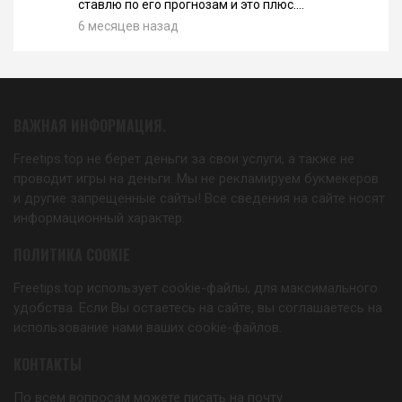
ставлю по его прогнозам и это плюс....
6 месяцев назад
ВАЖНАЯ ИНФОРМАЦИЯ.
Freetips.top не берет деньги за свои услуги, а также не
проводит игры на деньги. Мы не рекламируем букмекеров
и другие запрещенные сайты! Все сведения на сайте носят
информационный характер.
ПОЛИТИКА COOKIE
Freetips.top использует cookie-файлы, для максимального
удобства. Если Вы остаетесь на сайте, вы соглашаетесь на
использование нами ваших cookie-файлов.
КОНТАКТЫ
По всем вопросам можете писать на почту