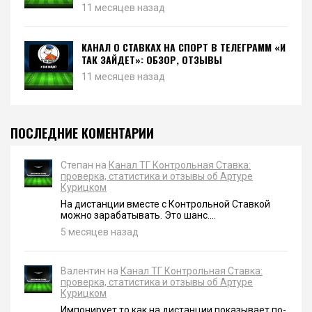
11 месяцев назад
КАНАЛ О СТАВКАХ НА СПОРТ В ТЕЛЕГРАММ «И
ТАК ЗАЙДЕТ»: ОБЗОР, ОТЗЫВЫ
11 месяцев назад
ПОСЛЕДНИЕ КОМЕНТАРИИ
Степан на
Канал ТГ Контрольная Ставка:
проверка, статистика и отзывы об Артуре
Курицком
На дистанции вместе с Контрольной Ставкой
можно зарабатывать. Это шанс....
5 месяцев назад
Валентин на
Канал ТГ Контрольная Ставка:
проверка, статистика и отзывы об Артуре
Курицком
Импонирует то как на дистанции показывает по-