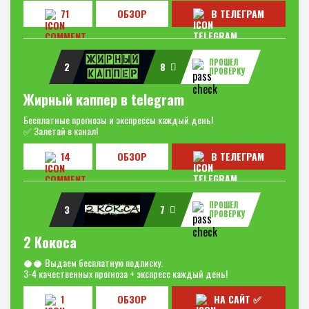
71
ОБЗОР
В ТЕЛЕГРАМ
ПРОШЕЛ
2
8
ПРОВЕРКУ
Жирный каппер в telegram
Бесплатные прогнозы и экспрессы каждый день!
✅ Залетай в канал!
14
ОБЗОР
В ТЕЛЕГРАМ
ПРОШЕЛ
3
7
ПРОВЕРКУ
2 Кокоса
🥥🥥 Выдаем бесплатную подписку.
3-4 качественных прогноза + экспресс каждый день!
1
ОБЗОР
НА САЙТ ✅