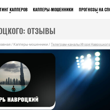
ТИНГ КАППЕРОВ
КАППЕРЫ-МОШЕННИКИ
ПРОГНОЗЫ НА СП
ОЦКОГО: ОТЗЫВЫ
лавная
/
Капперы-мошенники
/
Телеграм-каналы Игоря Навроцкого