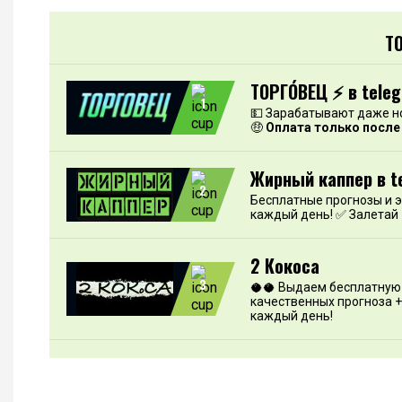
Т
ТОРГО́ВЕЦ ⚡️ в tele
1
💵 Зарабатывают даже н
🤑
Оплата только после
Жирный каппер в t
2
Бесплатные прогнозы и 
каждый день! ✅ Залетай
2 Кокоса
3
🥥🥥 Выдаем бесплатную 
качественных прогноза +
каждый день!