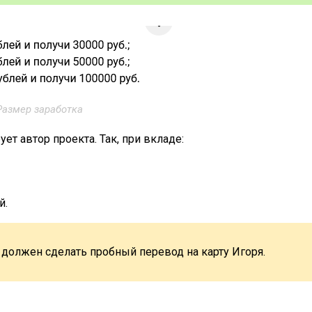
Размер заработка
т автор проекта. Так, при вкладе:
й.
должен сделать пробный перевод на карту Игоря.