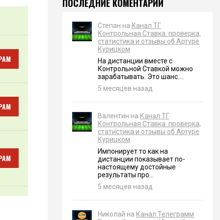
ПОСЛЕДНИЕ КОМЕНТАРИИ
Степан на
Канал ТГ
Контрольная Ставка: проверка,
статистика и отзывы об Артуре
Курицком
РАМ
На дистанции вместе с
Контрольной Ставкой можно
зарабатывать. Это шанс....
5 месяцев назад
РАМ
Валентин на
Канал ТГ
Контрольная Ставка: проверка,
статистика и отзывы об Артуре
Курицком
Импонирует то как на
РАМ
дистанции показывает по-
настоящему достойные
результаты про...
5 месяцев назад
Николай на
Канал Телеграмм