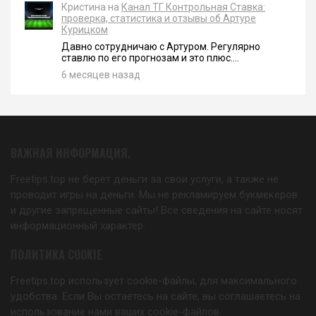
Кристина на
Канал ТГ Контрольная Ставка:
проверка, статистика и отзывы об Артуре
Курицком
Давно сотрудничаю с Артуром. Регулярно
ставлю по его прогнозам и это плюс....
6 месяцев назад
ВАЖНАЯ ИНФОРМАЦИЯ.
Freetips.top не берет деньги за свои услуги, а также не
проводит игры на деньги. Мы не рекламируем букмекеров
и другие запрещенные сайты! Все сведения на сайте носят
информационный характер.
ПОЛИТИКА COOKIE
Freetips.top использует cookie-файлы, для максимального
удобства. Если Вы остаетесь на сайте, вы соглашаетесь на
использование нами ваших cookie-файлов.