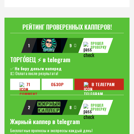
РЕЙТИНГ ПРОВЕРЕННЫХ КАППЕРОВ!
ПРОШЕЛ
1
9
ПРОВЕРКУ
ТОРГО́ВЕЦ ⚡️ в telegram
✅
Не беру деньги наперед
💵 Оплата после результата!
71
ОБЗОР
В ТЕЛЕГРАМ
ПРОШЕЛ
2
8
ПРОВЕРКУ
Жирный каппер в telegram
Бесплатные прогнозы и экспрессы каждый день!