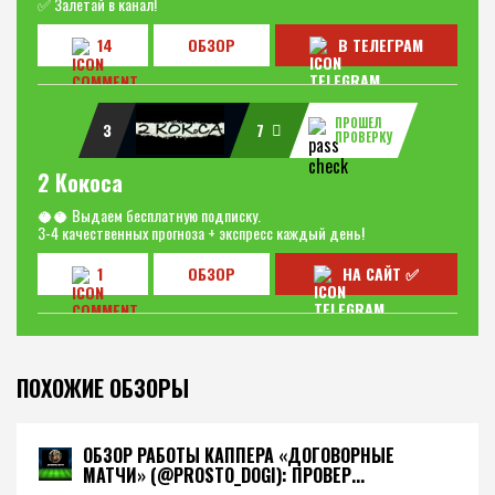
✅ Залетай в канал!
14
ОБЗОР
В ТЕЛЕГРАМ
ПРОШЕЛ
3
7
ПРОВЕРКУ
2 Кокоса
🥥🥥 Выдаем бесплатную подписку.
3-4 качественных прогноза + экспресс каждый день!
1
ОБЗОР
НА САЙТ ✅
ПОХОЖИЕ ОБЗОРЫ
ОБЗОР РАБОТЫ КАППЕРА «ДОГОВОРНЫЕ
МАТЧИ» (@PROSTO_DOGI): ПРОВЕР...