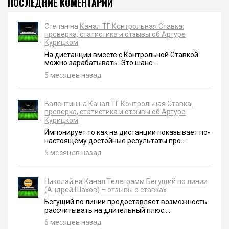
ПОСЛЕДНИЕ КОМЕНТАРИИ
Степан на
Канал ТГ Контрольная Ставка:
проверка, статистика и отзывы об Артуре
Курицком
На дистанции вместе с Контрольной Ставкой
можно зарабатывать. Это шанс....
5 месяцев назад
Валентин на
Канал ТГ Контрольная Ставка:
проверка, статистика и отзывы об Артуре
Курицком
Импонирует то как на дистанции показывает по-
настоящему достойные результаты про...
5 месяцев назад
Николай на
Канал Телеграмм Бегущий по линии
(Андрей Шахов) – отзывы о ставках
Бегущий по линии предоставляет возможность
рассчитывать на длительный плюс....
6 месяцев назад