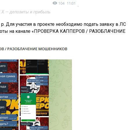
 X — депозиты и прибыль
 р. Для участия в проекте необходимо подать заявку в ЛС
работы на канале «ПРОВЕРКА КАППЕРОВ / РАЗОБЛАЧЕНИЕ