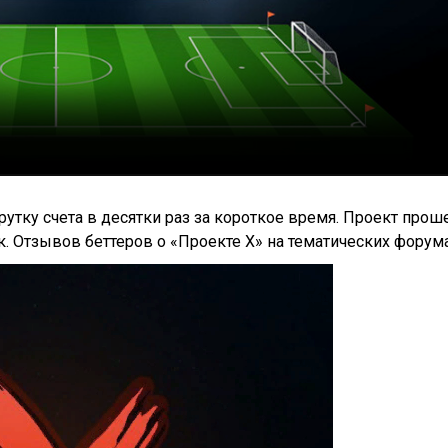
рутку счета в десятки раз за короткое время. Проект прош
к. Отзывов беттеров о «Проекте Х» на тематических форума