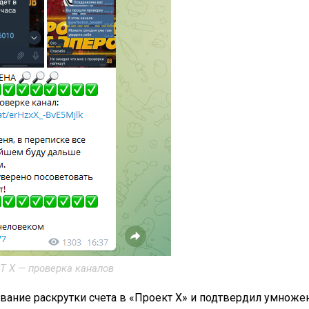
T X — проверка каналов
вание раскрутки счета в «Проект Х» и подтвердил умноже