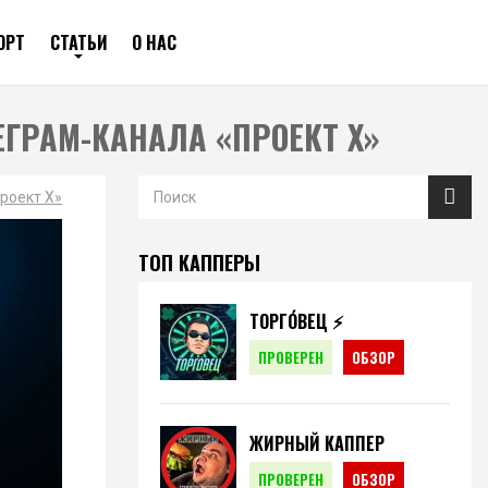
ОРТ
СТАТЬИ
О НАС
ЕГРАМ-КАНАЛА «ПРОЕКТ Х»
Проект Х»
ТОП КАППЕРЫ
ТОРГО́ВЕЦ ⚡️
ПРОВЕРЕН
ОБЗОР
ЖИРНЫЙ КАППЕР
ПРОВЕРЕН
ОБЗОР