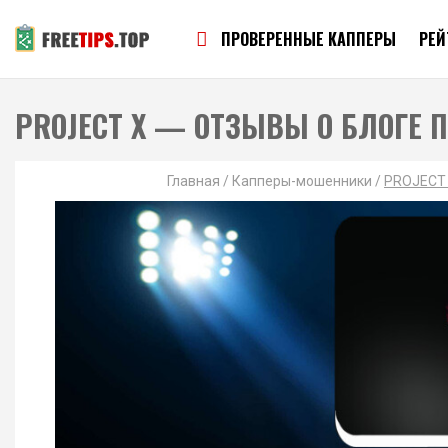
ПРОВЕРЕННЫЕ КАППЕРЫ
РЕЙ
PROJECT X — ОТЗЫВЫ О БЛОГЕ П
Главная
/
Капперы-мошенники
/
PROJECT 