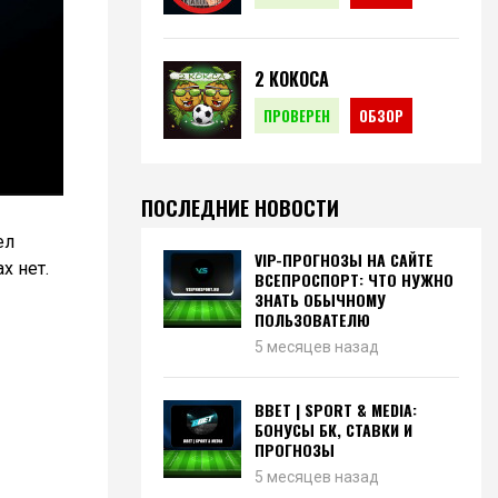
2 КОКОСА
ПРОВЕРЕН
ОБЗОР
ПОСЛЕДНИЕ НОВОСТИ
ел
VIP-ПРОГНОЗЫ НА САЙТЕ
х нет.
ВСЕПРОСПОРТ: ЧТО НУЖНО
ЗНАТЬ ОБЫЧНОМУ
ПОЛЬЗОВАТЕЛЮ
5 месяцев назад
BBET | SPORT & MEDIA:
БОНУСЫ БК, СТАВКИ И
ПРОГНОЗЫ
5 месяцев назад