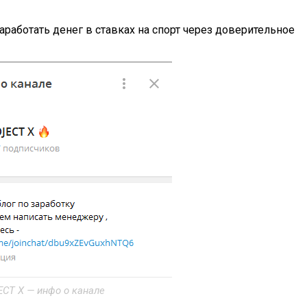
аработать денег в ставках на спорт через доверительное
CT X — инфо о канале