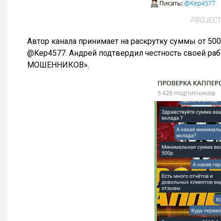
PROJECT
Автор канала принимает на раскрутку суммы от 500
@Kep4577. Андрей подтвердил честность своей 
МОШЕННИКОВ».