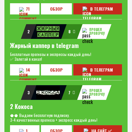
71
ОБЗОР
В ТЕЛЕГРАМ
ПРОШЕЛ
2
8
ПРОВЕРКУ
Жирный каппер в telegram
Бесплатные прогнозы и экспрессы каждый день!
✅ Залетай в канал!
14
ОБЗОР
В ТЕЛЕГРАМ
ПРОШЕЛ
3
7
ПРОВЕРКУ
2 Кокоса
🥥🥥 Выдаем бесплатную подписку.
3-4 качественных прогноза + экспресс каждый день!
1
ОБЗОР
НА САЙТ ✅