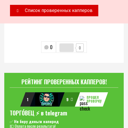
Список проверенных капперов
0
0
РЕЙТИНГ ПРОВЕРЕННЫХ КАППЕРОВ!
ПРОШЕЛ
1
9
ПРОВЕРКУ
ТОРГО́ВЕЦ ⚡️ в telegram
✅
Не беру деньги наперед
💵 Оплата после результата!