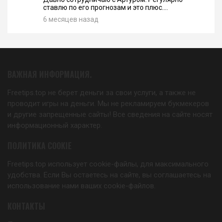
ставлю по его прогнозам и это плюс....
6 месяцев назад
ВАЖНАЯ ИНФОРМАЦИЯ.
Freetips.top не берет деньги за свои услуги, а также не
проводит игры на деньги. Мы не рекламируем букмекеров
и другие запрещенные сайты! Все сведения на сайте носят
информационный характер.
ПОЛИТИКА COOKIE
Freetips.top использует cookie-файлы, для максимального
удобства. Если Вы остаетесь на сайте, вы соглашаетесь на
использование нами ваших cookie-файлов.
КОНТАКТЫ