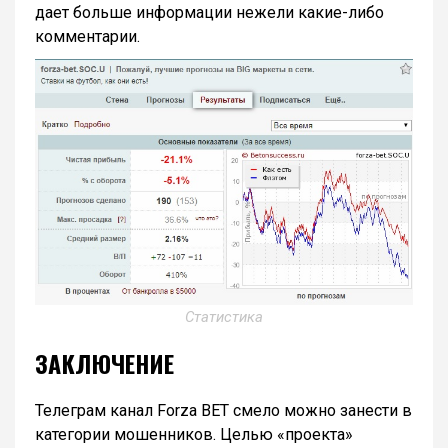
дает больше информации нежели какие-либо
комментарии.
Статистика
ЗАКЛЮЧЕНИЕ
Телеграм канал Forza BET смело можно занести в
категории мошенников. Целью «проекта»