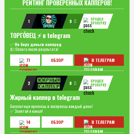
РЕЙТИНГ ПРОВЕРЕННЫХ КАППЕРОВ!
ПРОШЕЛ
1
9
ПРОВЕРКУ
ТОРГО́ВЕЦ ⚡️ в telegram
✅
Не беру деньги наперед
💵 Оплата после результата!
71
ОБЗОР
В ТЕЛЕГРАМ
ПРОШЕЛ
2
8
ПРОВЕРКУ
Жирный каппер в telegram
Бесплатные прогнозы и экспрессы каждый день!
✅ Залетай в канал!
14
ОБЗОР
В ТЕЛЕГРАМ