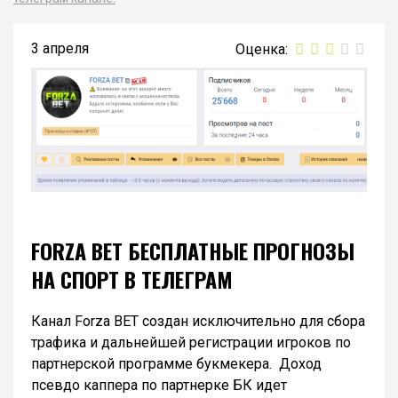
3 апреля
FORZA BET БЕСПЛАТНЫЕ ПРОГНОЗЫ
НА СПОРТ В ТЕЛЕГРАМ
Канал Forza BET создан исключительно для сбора
трафика и дальнейшей регистрации игроков по
партнерской программе букмекера. Доход
псевдо каппера по партнерке БК идет