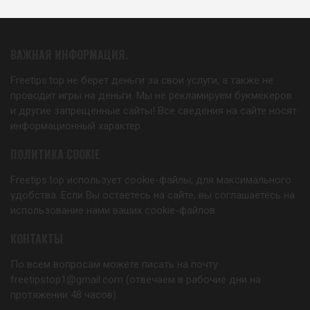
ВАЖНАЯ ИНФОРМАЦИЯ.
Freetips.top не берет деньги за свои услуги, а также не
проводит игры на деньги. Мы не рекламируем букмекеров
и другие запрещенные сайты! Все сведения на сайте носят
информационный характер.
ПОЛИТИКА COOKIE
Freetips.top использует cookie-файлы, для максимального
удобства. Если Вы остаетесь на сайте, вы соглашаетесь на
использование нами ваших cookie-файлов.
КОНТАКТЫ
По всем вопросам можете писать на почту
freetipstop1@gmail.com (отвечаем в рабочие дни на
протяжении 48 часов).