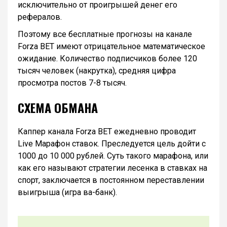
исключительно от проигрышей денег его
рефералов.
Поэтому все бесплатные прогнозы на канале
Forza BET имеют отрицательное математическое
ожидание. Количество подписчиков более 120
тысяч человек (накрутка), средняя цифра
просмотра постов 7-8 тысяч.
СХЕМА ОБМАНА
Каппер канала Forza BET ежедневно проводит
Live Марафон ставок. Преследуется цель дойти с
1000 до 10 000 рублей. Суть такого марафона, или
как его называют стратегии лесенка в ставках на
спорт, заключается в постоянном переставлении
выигрыша (игра ва-банк).