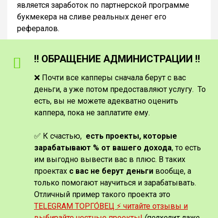
является заработок по партнерской программе
букмекера на сливе реальных денег его
рефералов.
‼️ ОБРАЩЕНИЕ АДМИНИСТРАЦИИ ‼️
❌ Почти все капперы сначала берут с вас
деньги, а уже потом предоставляют услугу. То
есть, вы не можете адекватно оценить
каппера, пока не заплатите ему.
✅ К счастью,
есть проекты, которые
зарабатывают % от вашего дохода
, то есть
им выгодно вывести вас в плюс. В таких
проектах
с вас не берут деньги
вообще, а
только помогают научиться и зарабатывать.
Отличный пример такого проекта это
TELEGRAM ТОРГО́ВЕЦ ⚡️ читайте отзывы и
выбирайте честные проекты!
(подходит даже