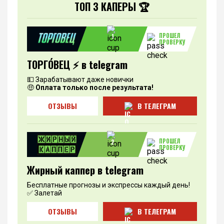
ТОП 3 КАПЕРЫ 🏆
ПРОШЕЛ
1
ПРОВЕРКУ
ТОРГО́ВЕЦ ⚡️ в telegram
💵 Зарабатывают даже новички
🤑
Оплата только после результата!
ОТЗЫВЫ
В ТЕЛЕГРАМ
ПРОШЕЛ
2
ПРОВЕРКУ
Жирный каппер в telegram
Бесплатные прогнозы и экспрессы каждый день!
✅ Залетай
ОТЗЫВЫ
В ТЕЛЕГРАМ