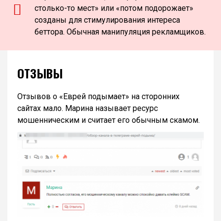
столько-то мест» или «потом подорожает»
созданы для стимулирования интереса
беттора. Обычная манипуляция рекламщиков.
ОТЗЫВЫ
Отзывов о «Еврей подымает» на сторонних
сайтах мало. Марина называет ресурс
мошенническим и считает его обычным скамом.