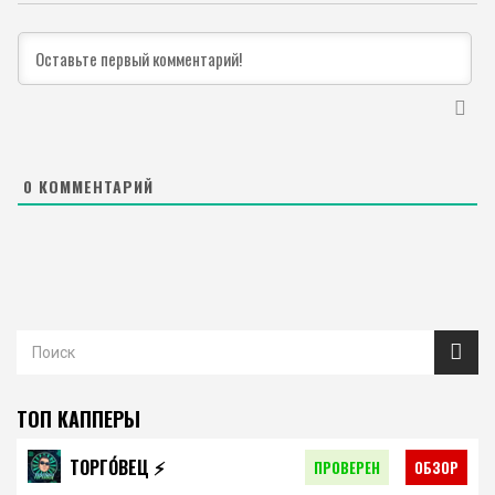
0
КОММЕНТАРИЙ
ТОП КАППЕРЫ
ТОРГО́ВЕЦ ⚡️
ПРОВЕРЕН
ОБЗОР