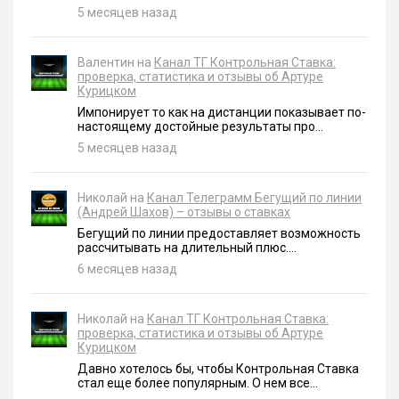
5 месяцев назад
Валентин на
Канал ТГ Контрольная Ставка:
проверка, статистика и отзывы об Артуре
Курицком
Импонирует то как на дистанции показывает по-
настоящему достойные результаты про...
5 месяцев назад
Николай на
Канал Телеграмм Бегущий по линии
(Андрей Шахов) – отзывы о ставках
Бегущий по линии предоставляет возможность
рассчитывать на длительный плюс....
6 месяцев назад
Николай на
Канал ТГ Контрольная Ставка:
проверка, статистика и отзывы об Артуре
Курицком
Давно хотелось бы, чтобы Контрольная Ставка
стал еще более популярным. О нем все...