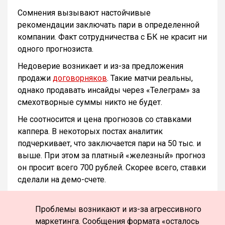
Сомнения вызывают настойчивые
рекомендации заключать пари в определенной
компании. Факт сотрудничества с БК не красит ни
одного прогнозиста.
Недоверие возникает и из-за предложения
продажи
договорняков
. Такие матчи реальны,
однако продавать инсайды через «Телеграм» за
смехотворные суммы никто не будет.
Не соотносится и цена прогнозов со ставками
каппера. В некоторых постах аналитик
подчеркивает, что заключается пари на 50 тыс. и
выше. При этом за платный «железный» прогноз
он просит всего 700 рублей. Скорее всего, ставки
сделали на демо-счете.
Проблемы возникают и из-за агрессивного
маркетинга. Сообщения формата «осталось