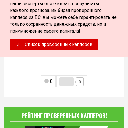
наши эксперты отслеживают результаты
каждого прогноза. Выбирая проверенного
каппера из БС, вы можете себе гарантировать не
только сохранность денежных средств, но и
приумножение своего капитала!
Список проверенных капперов
0
0
РЕЙТИНГ ПРОВЕРЕННЫХ КАППЕРОВ!