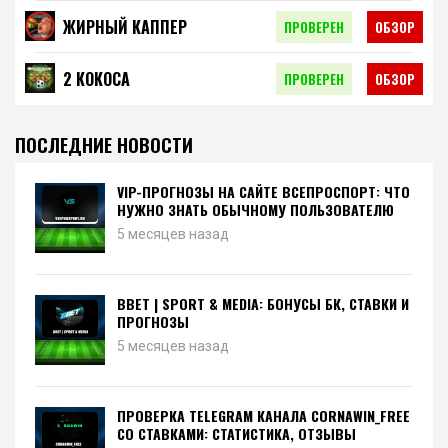
ЖИРНЫЙ КАППЕР
ПРОВЕРЕН
ОБЗОР
2 КОКОСА
ПРОВЕРЕН
ОБЗОР
ПОСЛЕДНИЕ НОВОСТИ
VIP-ПРОГНОЗЫ НА САЙТЕ ВСЕПРОСПОРТ: ЧТО
НУЖНО ЗНАТЬ ОБЫЧНОМУ ПОЛЬЗОВАТЕЛЮ
5 месяцев назад
BBET | SPORT & MEDIA: БОНУСЫ БК, СТАВКИ И
ПРОГНОЗЫ
5 месяцев назад
ПРОВЕРКА TELEGRAM КАНАЛА CORNAWIN_FREE
СО СТАВКАМИ: СТАТИСТИКА, ОТЗЫВЫ