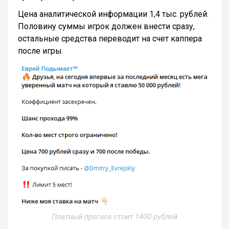
Цена аналитической информации 1,4 тыс. рублей.
Половину суммы игрок должен внести сразу,
остальные средства переводит на счет каппера
после игры.
Платный прогноз стоит 1400 рублей