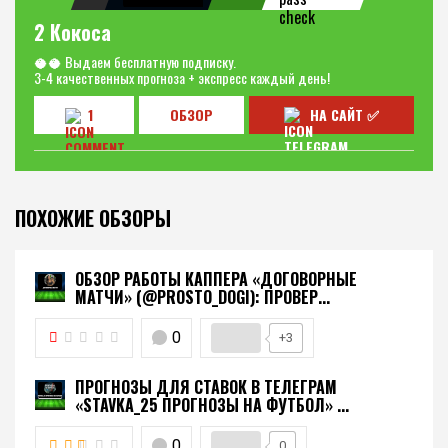
2 Кокоса
🥥🥥 Выдаем бесплатную подписку.
3-4 качественных прогноза + экспресс каждый день!
1
ОБЗОР
НА САЙТ ✅
ПОХОЖИЕ ОБЗОРЫ
ОБЗОР РАБОТЫ КАППЕРА «ДОГОВОРНЫЕ
МАТЧИ» (@PROSTO_DOGI): ПРОВЕР...
0
+3
ПРОГНОЗЫ ДЛЯ СТАВОК В ТЕЛЕГРАМ
«STAVKA_25 ПРОГНОЗЫ НА ФУТБОЛ» ...
0
0