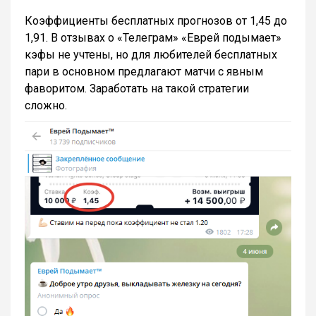
Коэффициенты бесплатных прогнозов от 1,45 до
1,91. В отзывах о «Телеграм» «Еврей подымает»
кэфы не учтены, но для любителей бесплатных
пари в основном предлагают матчи с явным
фаворитом. Заработать на такой стратегии
сложно.