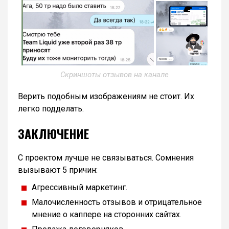
Скриншоты отзывов на канале
Верить подобным изображениям не стоит. Их
легко подделать.
ЗАКЛЮЧЕНИЕ
С проектом лучше не связываться. Сомнения
вызывают 5 причин:
Агрессивный маркетинг.
Малочисленность отзывов и отрицательное
мнение о каппере на сторонних сайтах.