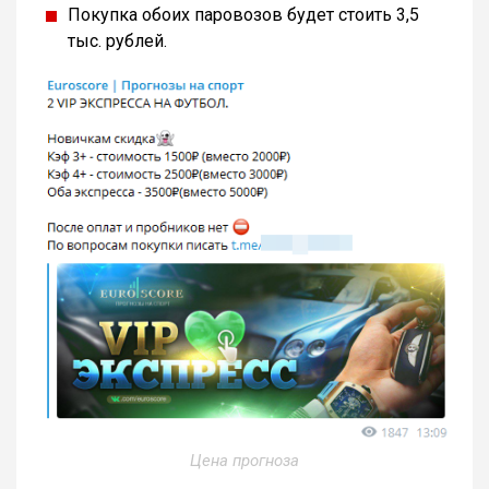
Покупка обоих паровозов будет стоить 3,5
тыс. рублей.
Цена прогноза