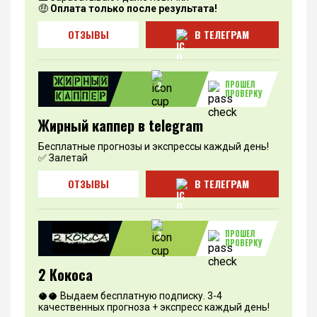
🤑
Оплата только после результата!
ОТЗЫВЫ
В ТЕЛЕГРАМ
ПРОШЕЛ
2
ПРОВЕРКУ
Жирный каппер в telegram
Бесплатные прогнозы и экспрессы каждый день!
✅ Залетай
ОТЗЫВЫ
В ТЕЛЕГРАМ
ПРОШЕЛ
3
ПРОВЕРКУ
2 Кокоса
🥥🥥 Выдаем бесплатную подписку. 3-4
качественных прогноза + экспресс каждый день!