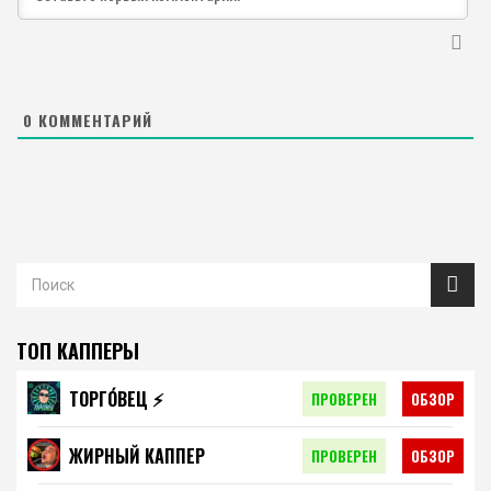
0
КОММЕНТАРИЙ
ТОП КАППЕРЫ
ТОРГО́ВЕЦ ⚡️
ПРОВЕРЕН
ОБЗОР
ЖИРНЫЙ КАППЕР
ПРОВЕРЕН
ОБЗОР