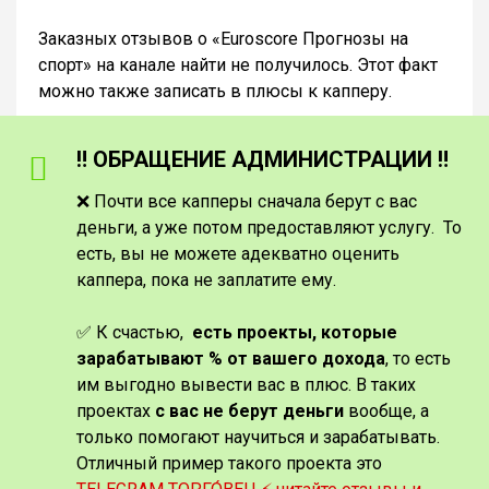
Заказных отзывов о «Euroscore Прогнозы на
спорт» на канале найти не получилось. Этот факт
можно также записать в плюсы к капперу.
‼️ ОБРАЩЕНИЕ АДМИНИСТРАЦИИ ‼️
❌ Почти все капперы сначала берут с вас
деньги, а уже потом предоставляют услугу. То
есть, вы не можете адекватно оценить
каппера, пока не заплатите ему.
✅ К счастью,
есть проекты, которые
зарабатывают % от вашего дохода
, то есть
им выгодно вывести вас в плюс. В таких
проектах
с вас не берут деньги
вообще, а
только помогают научиться и зарабатывать.
Отличный пример такого проекта это