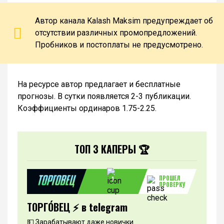
Автор канала Kalash Maksim предупреждает об
отсутствии различных промопредложений.
Пробников и постоплаты не предусмотрено.
На ресурсе автор предлагает и бесплатные
прогнозы. В сутки появляется 2-3 публикации.
Коэффициенты ординаров 1.75-2.25.
ТОП 3 КАПЕРЫ 🏆
ПРОШЕЛ
1
ПРОВЕРКУ
ТОРГО́ВЕЦ ⚡️ в telegram
💵 Зарабатывают даже новички