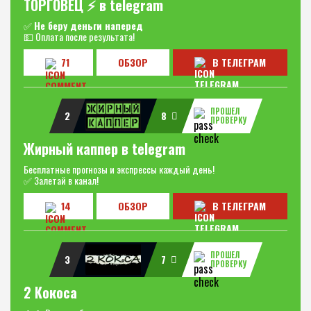
ТОРГО́ВЕЦ ⚡️ в telegram
✅
Не беру деньги наперед
💵 Оплата после результата!
71
ОБЗОР
В ТЕЛЕГРАМ
ПРОШЕЛ
2
8
ПРОВЕРКУ
Жирный каппер в telegram
Бесплатные прогнозы и экспрессы каждый день!
✅ Залетай в канал!
14
ОБЗОР
В ТЕЛЕГРАМ
ПРОШЕЛ
3
7
ПРОВЕРКУ
2 Кокоса