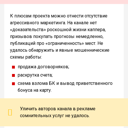
К плюсам проекта можно отнести отсутствие
агрессивного маркетинга. На канале нет
«доказательств» роскошной жизни каппера,
призывов покупать прогнозы немедленно,
публикаций про «ограниченность» мест. Не
удалось обнаружить и явные мошеннические
схемы работы:
продажа договорняков;
раскрутка счета;
схема взлома БК и вывод приветственного
бонуса на карту.
Уличить авторов канала в рекламе
сомнительных услуг не удалось.