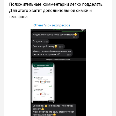
Положительные комментарии легко подделать.
Для этого хватит дополнительной симки и
телефона.