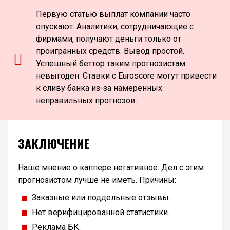
Первую статью выплат компании часто
опускают. Аналитики, сотрудничающие с
фирмами, получают деньги только от
проигранных средств. Вывод простой.
Успешный беттор таким прогнозистам
невыгоден. Ставки с Euroscore могут привести
к сливу банка из-за намеренных
неправильных прогнозов.
ЗАКЛЮЧЕНИЕ
Наше мнение о каппере негативное. Дел с этим
прогнозистом лучше не иметь. Причины:
Заказные или поддельные отзывы.
Нет верифицированной статистики.
Реклама БК.