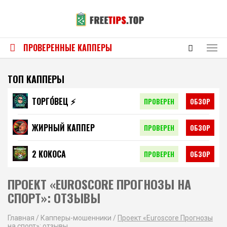
ПРОВЕРЕННЫЕ КАППЕРЫ
ТОП КАППЕРЫ
ТОРГО́ВЕЦ ⚡️
ПРОВЕРЕН
ОБЗОР
ЖИРНЫЙ КАППЕР
ПРОВЕРЕН
ОБЗОР
2 КОКОСА
ПРОВЕРЕН
ОБЗОР
ПРОЕКТ «EUROSCORE ПРОГНОЗЫ НА
СПОРТ»: ОТЗЫВЫ
Главная
/
Капперы-мошенники
/
Проект «Euroscore Прогнозы
на спорт»: отзывы