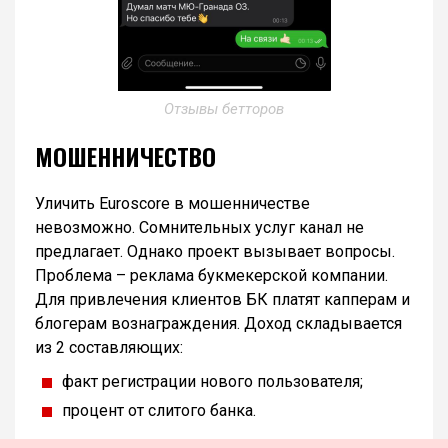
Отзывы бетторов
МОШЕННИЧЕСТВО
Уличить Euroscore в мошенничестве
невозможно. Сомнительных услуг канал не
предлагает. Однако проект вызывает вопросы.
Проблема – реклама букмекерской компании.
Для привлечения клиентов БК платят капперам и
блогерам вознаграждения. Доход складывается
из 2 составляющих:
факт регистрации нового пользователя;
процент от слитого банка.