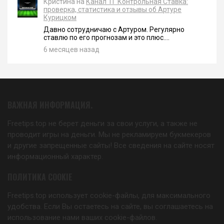
Кристина на
Канал ТГ Контрольная Ставка:
проверка, статистика и отзывы об Артуре
Курицком
Давно сотрудничаю с Артуром. Регулярно
ставлю по его прогнозам и это плюс....
6 месяцев назад
ВАЖНАЯ ИНФОРМАЦИЯ.
Freetips.top не берет деньги за свои услуги, а также не
проводит игры на деньги. Мы не рекламируем букмекеров
и другие запрещенные сайты! Все сведения на сайте носят
информационный характер.
ПОЛИТИКА COOKIE
Freetips.top использует cookie-файлы, для максимального
удобства. Если Вы остаетесь на сайте, вы соглашаетесь на
использование нами ваших cookie-файлов.