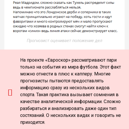
Прогнозист оценивает положение дел
На проекте «Евроскор» рассматривают пари
только на события из мира футбола. Этот факт
можно отнести в плюс к капперу. Многие
прогнозисты пытаются предоставлять
информацию сразу из нескольких видов
спорта. Такая практика вызывает сомнения в
качестве аналитической информации. Сложно
разбираться и анализировать даже один тип
состязаний. О нескольких видах и говорить не
приходится.