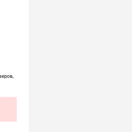
веров,