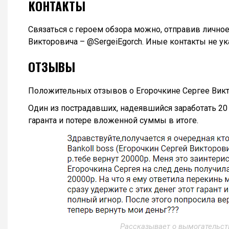
КОНТАКТЫ
Связаться с героем обзора можно, отправив личное
Викторовича – @SergeiEgorch. Иные контакты не ук
ОТЗЫВЫ
Положительных отзывов о Егорочкине Сергее Викто
Один из пострадавших, надеявшийся заработать 20 
гаранта и потере вложенной суммы в итоге.
Рассказывает о вымогательст