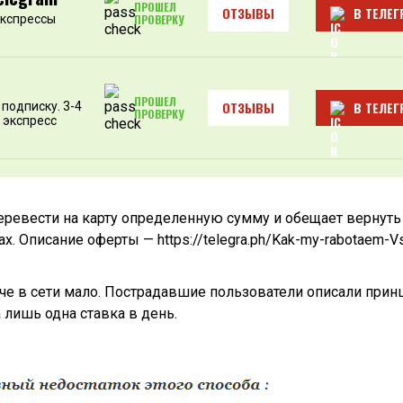
ПРОШЕЛ
ОТЗЫВЫ
В ТЕЛЕГ
экспрессы
ПРОВЕРКУ
ПРОШЕЛ
ОТЗЫВЫ
В ТЕЛЕГ
подписку. 3-4
ПРОВЕРКУ
 экспресс
ревести на карту определенную сумму и обещает вернуть
х. Описание оферты — https://telegra.ph/Kak-my-rabotaem-V
е в сети мало. Пострадавшие пользователи описали прин
лишь одна ставка в день.