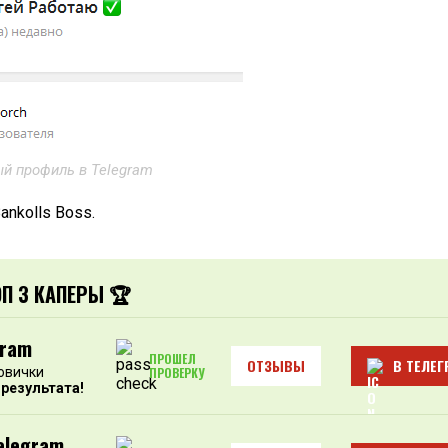
й профиль в Telegram
nkolls Boss.
ОП 3 КАПЕРЫ 🏆
gram
ПРОШЕЛ
ОТЗЫВЫ
В ТЕЛЕГ
овички
ПРОВЕРКУ
 результата!
elegram