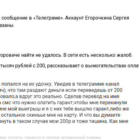
 сообщение в «Телеграме». Аккаунт Егорочкина Сергея
азаны.
ровиче найти не удалось. В сети есть несколько жалоб.
тысяч рублей с 200, рассказывает о вымогательствах опл
вах оплаты гаранта и потере вложенной суммы