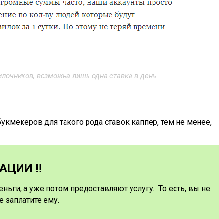
лочников, возможна лишь одна ставка в день
кмекеров для такого рода ставок каппер, тем не менее,
ЦИИ ‼️
еньги, а уже потом предоставляют услугу. То есть, вы не
е заплатите ему.