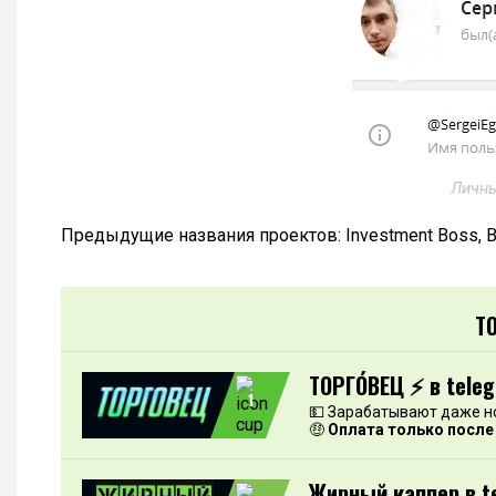
Личны
Предыдущие названия проектов: Investment Boss, Ba
Т
ТОРГО́ВЕЦ ⚡️ в tele
1
💵 Зарабатывают даже н
🤑
Оплата только после
Жирный каппер в t