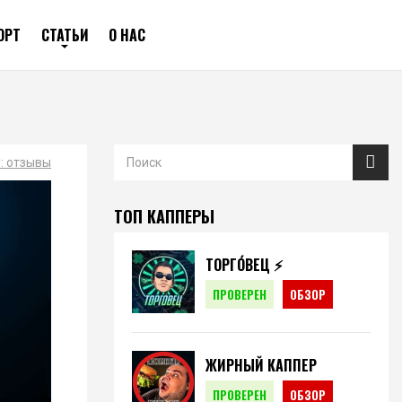
ОРТ
СТАТЬИ
О НАС
: отзывы
ТОП КАППЕРЫ
ТОРГО́ВЕЦ ⚡️
ПРОВЕРЕН
ОБЗОР
ЖИРНЫЙ КАППЕР
ПРОВЕРЕН
ОБЗОР