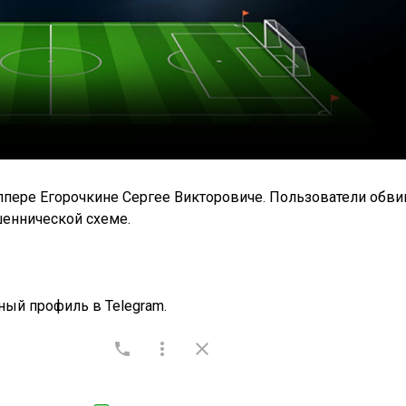
ппере Егорочкине Сергее Викторовиче. Пользователи обв
шеннической схеме.
ный профиль в Telegram.