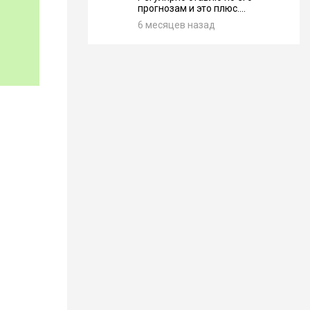
прогнозам и это плюс....
6 месяцев назад