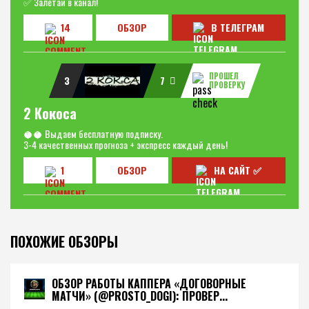
✅ Залетай в канал!
14
ОБЗОР
В ТЕЛЕГРАМ
ПРОШЕЛ
3
7
ПРОВЕРКУ
2 Кокоса
🥥🥥 Выдаем бесплатную подписку.
3-4 качественных прогноза + экспресс каждый день!
1
ОБЗОР
НА САЙТ ✅
ПОХОЖИЕ ОБЗОРЫ
ОБЗОР РАБОТЫ КАППЕРА «ДОГОВОРНЫЕ
МАТЧИ» (@PROSTO_DOGI): ПРОВЕР...