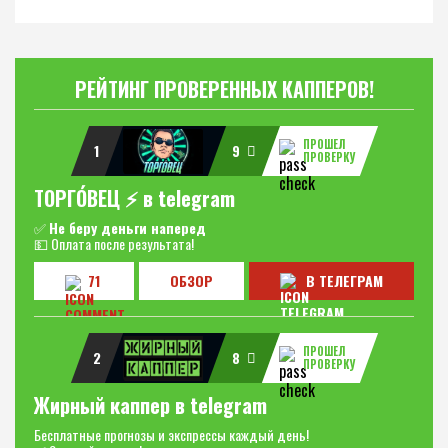
РЕЙТИНГ ПРОВЕРЕННЫХ КАППЕРОВ!
ПРОШЕЛ
1
9
ПРОВЕРКУ
ТОРГО́ВЕЦ ⚡️ в telegram
✅
Не беру деньги наперед
💵 Оплата после результата!
71
ОБЗОР
В ТЕЛЕГРАМ
ПРОШЕЛ
2
8
ПРОВЕРКУ
Жирный каппер в telegram
Бесплатные прогнозы и экспрессы каждый день!